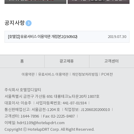
폰 증정
공지사항
[호텔업] 개인정보 처리방침 개정본1 (19.09.02)
2019.07.30
[호텔업] 유료서비스 이용약관 개정본2 (19.09.02)
2019.07.30
[호텔업] 개인정보 처리방침 개정본2 (19.09.02)
2019.07.30
홈
광고제휴
고객센터
이용약관
유료서비스 이용약관
개인정보처리방침
PC버전
주식회사 호텔업디알티
서울특별시 금천구 가산동 691 대륭테크노타운20차 1807호
대표이사: 이송주
사업자등록번호: 441-87-01934
통신판매업신고: 서울금천-1204 호
직업정보: J1206020200010
고객센터: 1644-7896
Fax: 02-2225-8487
이메일:
hdrt1109@hotelupdrt.com
Copyright ⓒ HotelupDRT Corp. All Right Reserved.