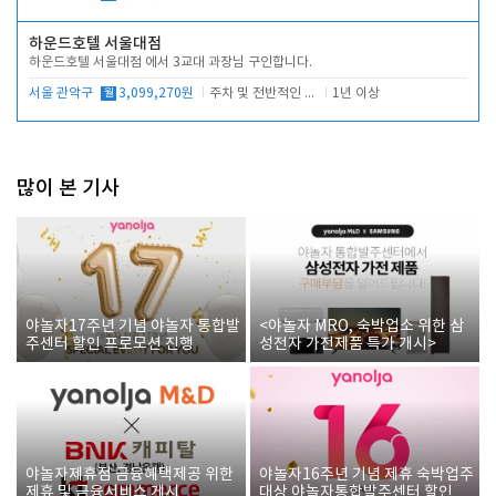
하운드호텔 서울대점
하운드호텔 서울대점 에서 3교대 과장님 구인합니다.
서울 관악구
월
3,099,270원
주차 및 전반적인 당번업무
1년 이상
많이 본 기사
야놀자17주년 기념 야놀자 통합발
<야놀자 MRO, 숙박업소 위한 삼
주센터 할인 프로모션 진행
성전자 가전제품 특가 개시>
야놀자제휴점 금융혜택제공 위한
야놀자16주년 기념 제휴 숙박업주
제휴 및 금융서비스 게시
대상 야놀자통합발주센터 할인쿠