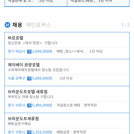
객실판매 및 고객응대
1년 이상
객실청소,베팅 ,
1년 이하
채용
메인포커스
1
/
2
바로호텔
청소한분..<캐셔 한분>.. 구합니다.
경기 하남시
월
2,600,000원
베팅.,청소<<캐셔 모셔봅니다.
1년 이상
제이베이 관광호텔
수유제이베이호텔에서 청소팀 모집합니다
서울 강북구
월
5,600,000원
1년 이상
브라운도트호텔 세류점
부부또는 자매 청소팀 구합니다.
경기 수원시
월
5,400,000원
객실청소및 베팅
경력무관
브라운도트세류점
베팅삼촌구해요
경기 수원시
월
2,316,930원
베팅삼촌
경력무관