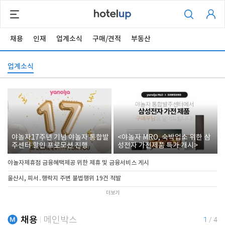
채용
인재
업계소식
구매/견적
부동산
업계소식
야놀자17주년 기념 야놀자 통합발
<야놀자 MRO, 숙박업소 위한 삼
주센터 할인 프로모션 진행
성전자 가전제품 특가 개시>
야놀자제휴점 금융혜택제공 위한 제휴 및 금융서비스 게시
울산시, 피서․행락지 주변 불법행위 19건 적발
더보기
채용
메인박스
1
/
4