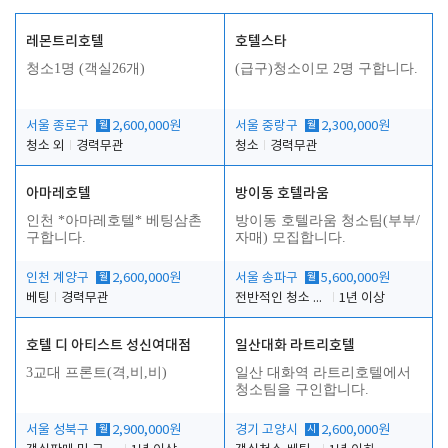
레몬트리호텔
호텔스타
청소1명 (객실26개)
(급구)청소이모 2명 구합니다.
서울 종로구
월
2,600,000원
서울 중랑구
월
2,300,000원
청소 외
경력무관
청소
경력무관
아마레호텔
방이동 호텔라움
인천 *아마레호텔* 베팅삼촌
방이동 호텔라움 청소팀(부부/
구합니다.
자매) 모집합니다.
인천 계양구
월
2,600,000원
서울 송파구
월
5,600,000원
베팅
경력무관
전반적인 청소 업무(객실청소.객실정리)
1년 이상
호텔 디 아티스트 성신여대점
일산대화 라트리호텔
3교대 프론트(격,비,비)
일산 대화역 라트리호텔에서
청소팀을 구인합니다.
서울 성북구
월
2,900,000원
경기 고양시
시
2,600,000원