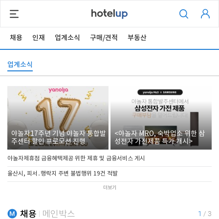
채용
인재
업계소식
구매/견적
부동산
업계소식
야놀자17주년 기념 야놀자 통합발
<야놀자 MRO, 숙박업소 위한 삼
주센터 할인 프로모션 진행
성전자 가전제품 특가 개시>
야놀자제휴점 금융혜택제공 위한 제휴 및 금융서비스 게시
울산시, 피서․행락지 주변 불법행위 19건 적발
더보기
채용
메인박스
1
/
3