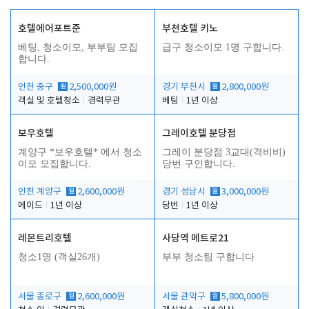
호텔에어포트준
부천호텔 키노
베팅, 청소이모, 부부팀 모집
급구 청소이모 1명 구합니다.
합니다.
인천 중구
월
2,500,000원
경기 부천시
월
2,800,000원
객실 및 호텔청소
경력무관
베팅
1년 이상
보우호텔
그레이호텔 분당점
계양구 *보우호텔* 에서 청소
그레이 분당점 3교대(격비비)
이모 모집합니다.
당번 구인합니다.
인천 계양구
월
2,600,000원
경기 성남시
월
3,000,000원
메이드
1년 이상
당번
1년 이상
레몬트리호텔
사당역 메트로21
청소1명 (객실26개)
부부 청소팀 구합니다
서울 종로구
월
2,600,000원
서울 관악구
월
5,800,000원