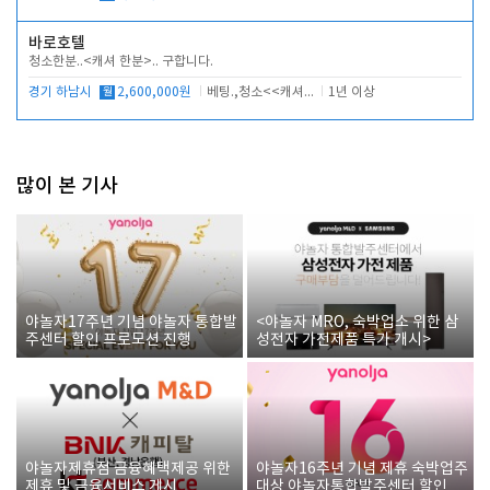
바로호텔
청소한분..<캐셔 한분>.. 구합니다.
경기 하남시
월
2,600,000원
베팅.,청소<<캐셔 모셔봅니다.
1년 이상
많이 본 기사
야놀자17주년 기념 야놀자 통합발
<야놀자 MRO, 숙박업소 위한 삼
주센터 할인 프로모션 진행
성전자 가전제품 특가 개시>
야놀자제휴점 금융혜택제공 위한
야놀자16주년 기념 제휴 숙박업주
제휴 및 금융서비스 게시
대상 야놀자통합발주센터 할인쿠