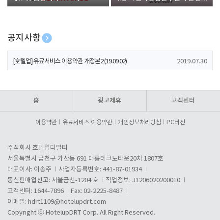
폰 증정
공지사항
[호텔업] 개인정보 처리방침 개정본1 (19.09.02)
2019.07.30
[호텔업] 유료서비스 이용약관 개정본2 (19.09.02)
2019.07.30
[호텔업] 개인정보 처리방침 개정본2 (19.09.02)
2019.07.30
홈
광고제휴
고객센터
이용약관
유료서비스 이용약관
개인정보처리방침
PC버전
주식회사 호텔업디알티
서울특별시 금천구 가산동 691 대륭테크노타운20차 1807호
대표이사: 이송주
사업자등록번호: 441-87-01934
통신판매업신고: 서울금천-1204 호
직업정보: J1206020200010
고객센터: 1644-7896
Fax: 02-2225-8487
이메일:
hdrt1109@hotelupdrt.com
Copyright ⓒ HotelupDRT Corp. All Right Reserved.