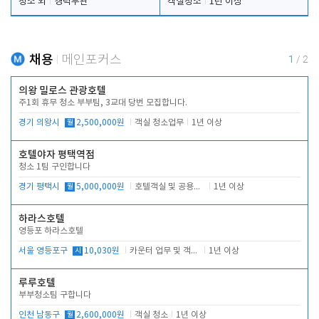
청소 외
경력무관
객실청소
1년 이상
채용
메인포커스
1
/
2
의왕 밀로스 관광호텔
주1회 휴무 청소 부부팀, 3교대 당번 모집합니다.
경기 의왕시
월
2,500,000원
객실 청소업무
1년 이상
호텔야자 평택역점
청소 1팀 구인합니다
경기 평택시
월
5,000,000원
호텔객실 및 공용시설 청소 관리
1년 이상
하라스호텔
영등포 하라스호텔
서울 영등포구
시
10,030원
카운터 업무 및 객실관리(청소상태 확인, 객실판매)
1년 이상
루루호텔
부부청소팀 구합니다
인천 남동구
월
2,600,000원
객실 청소
1년 이상