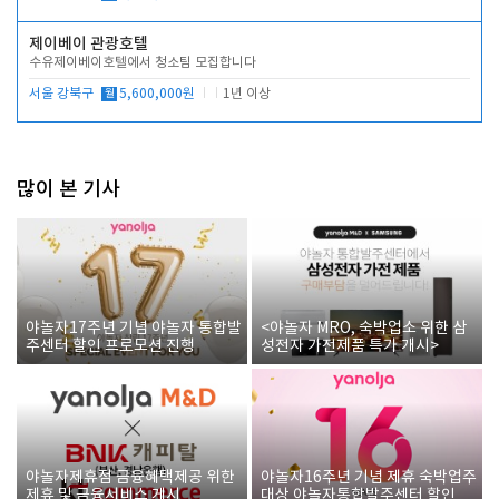
제이베이 관광호텔
수유제이베이호텔에서 청소팀 모집합니다
서울 강북구
월
5,600,000원
1년 이상
많이 본 기사
야놀자17주년 기념 야놀자 통합발
<야놀자 MRO, 숙박업소 위한 삼
주센터 할인 프로모션 진행
성전자 가전제품 특가 개시>
야놀자제휴점 금융혜택제공 위한
야놀자16주년 기념 제휴 숙박업주
제휴 및 금융서비스 게시
대상 야놀자통합발주센터 할인쿠