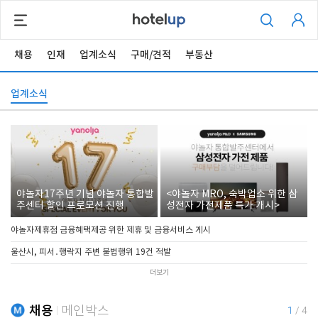
채용
인재
업계소식
구매/견적
부동산
업계소식
야놀자17주년 기념 야놀자 통합발
<야놀자 MRO, 숙박업소 위한 삼
주센터 할인 프로모션 진행
성전자 가전제품 특가 개시>
야놀자제휴점 금융혜택제공 위한 제휴 및 금융서비스 게시
울산시, 피서․행락지 주변 불법행위 19건 적발
더보기
채용
메인박스
1
/
4