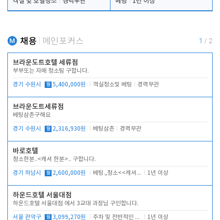
객실 및 호텔청소
경력무관
베팅
1년 이상
채용
메인포커스
1
/
2
브라운도트호텔 세류점
부부또는 자매 청소팀 구합니다.
경기 수원시
월
5,400,000원
객실청소및 베팅
경력무관
브라운도트세류점
베팅삼촌구해요
경기 수원시
월
2,316,930원
베팅삼촌
경력무관
바로호텔
청소한분..<캐셔 한분>.. 구합니다.
경기 하남시
월
2,600,000원
베팅.,청소<<캐셔 모셔봅니다.
1년 이상
하운드호텔 서울대점
하운드호텔 서울대점 에서 3교대 과장님 구인합니다.
서울 관악구
월
3,099,270원
주차 및 전반적인 당번업무
1년 이상