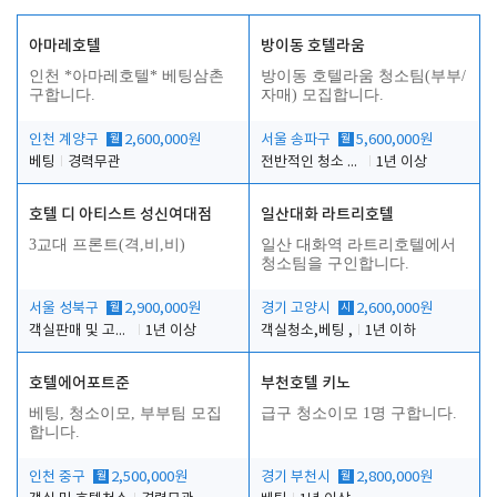
아마레호텔
방이동 호텔라움
인천 *아마레호텔* 베팅삼촌
방이동 호텔라움 청소팀(부부/
구합니다.
자매) 모집합니다.
인천 계양구
월
2,600,000원
서울 송파구
월
5,600,000원
베팅
경력무관
전반적인 청소 업무(객실청소.객실정리)
1년 이상
호텔 디 아티스트 성신여대점
일산대화 라트리호텔
3교대 프론트(격,비,비)
일산 대화역 라트리호텔에서
청소팀을 구인합니다.
서울 성북구
월
2,900,000원
경기 고양시
시
2,600,000원
객실판매 및 고객응대
1년 이상
객실청소,베팅 ,
1년 이하
호텔에어포트준
부천호텔 키노
베팅, 청소이모, 부부팀 모집
급구 청소이모 1명 구합니다.
합니다.
인천 중구
월
2,500,000원
경기 부천시
월
2,800,000원