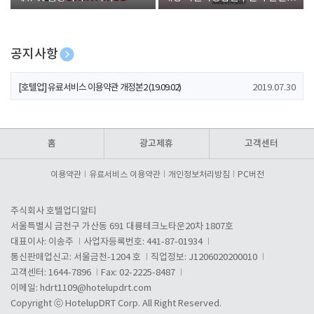
폰 증정
공지사항
[호텔업] 개인정보 처리방침 개정본1 (19.09.02)
2019.07.30
[호텔업] 유료서비스 이용약관 개정본2 (19.09.02)
2019.07.30
[호텔업] 개인정보 처리방침 개정본2 (19.09.02)
2019.07.30
홈
광고제휴
고객센터
이용약관
유료서비스 이용약관
개인정보처리방침
PC버전
주식회사 호텔업디알티
서울특별시 금천구 가산동 691 대륭테크노타운20차 1807호
대표이사: 이송주
사업자등록번호: 441-87-01934
통신판매업신고: 서울금천-1204 호
직업정보: J1206020200010
고객센터: 1644-7896
Fax: 02-2225-8487
이메일:
hdrt1109@hotelupdrt.com
Copyright ⓒ HotelupDRT Corp. All Right Reserved.