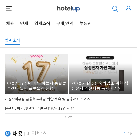
채용
인재
업계소식
구매/견적
부동산
업계소식
야놀자17주년 기념 야놀자 통합발
<야놀자 MRO, 숙박업소 위한 삼
주센터 할인 프로모션 진행
성전자 가전제품 특가 개시>
야놀자제휴점 금융혜택제공 위한 제휴 및 금융서비스 게시
울산시, 피서․행락지 주변 불법행위 19건 적발
더보기
채용
메인박스
1
/
5