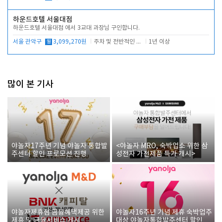
하운드호텔 서울대점
하운드호텔 서울대점 에서 3교대 과장님 구인합니다.
서울 관악구
월
3,099,270원
주차 및 전반적인 당번업무
1년 이상
많이 본 기사
야놀자17주년 기념 야놀자 통합발
<야놀자 MRO, 숙박업소 위한 삼
주센터 할인 프로모션 진행
성전자 가전제품 특가 개시>
야놀자제휴점 금융혜택제공 위한
야놀자16주년 기념 제휴 숙박업주
제휴 및 금융서비스 게시
대상 야놀자통합발주센터 할인쿠