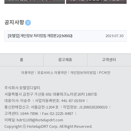
폰 증정
공지사항
[호텔업] 유료서비스 이용약관 개정본2 (19.09.02)
2019.07.30
[호텔업] 개인정보 처리방침 개정본2 (19.09.02)
2019.07.30
[호텔업] 개인정보 처리방침 개정본1 (19.09.02)
2019.07.30
홈
광고제휴
고객센터
이용약관
유료서비스 이용약관
개인정보처리방침
PC버전
주식회사 호텔업디알티
서울특별시 금천구 가산동 691 대륭테크노타운20차 1807호
대표이사: 이송주
사업자등록번호: 441-87-01934
통신판매업신고: 서울금천-1204 호
직업정보: J1206020200010
고객센터: 1644-7896
Fax: 02-2225-8487
이메일:
hdrt1109@hotelupdrt.com
Copyright ⓒ HotelupDRT Corp. All Right Reserved.