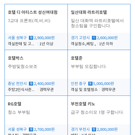
호텔 디 아티스트 성신여대점
일산대화 라트리호텔
3교대 프론트(격,비,비)
일산 대화역 라트리호텔에서
청소팀을 구인합니다.
서울 성북구
월
2,900,000원
경기 고양시
시
2,600,000원
객실판매 및 고객응대
1년 이상
객실청소,베팅 ,
1년 이하
호텔박스
호텔준
주방및청소보조
부부팀 모집합니다.
충남 천안시
월
2,400,000원
인천 중구
월
5,000,000원
주방2인식사준비및청소린렌보조
경력무관
객실 및 호텔청소
경력무관
RG호텔
부천호텔 키노
청소 부부팀
급구 청소이모 1명 구합니다.
서울 성북구
월
2,700,000원
경기 부천시
월
2,800,000원