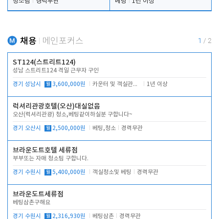
청소팀
경력무관
베팅
1년 이상
채용
메인포커스
1
/
2
ST124(스트리트124)
성남 스트리트124 격일 근무자 구인
경기 성남시
월
3,600,000원
카운터 및 객실관리 전반
1년 이상
럭셔리관광호텔(오산)대실없음
오산(럭셔리관광) 청소,베팅같이하실분 구합니다~
경기 오산시
월
2,500,000원
베팅,청소
경력무관
브라운도트호텔 세류점
부부또는 자매 청소팀 구합니다.
경기 수원시
월
5,400,000원
객실청소및 베팅
경력무관
브라운도트세류점
베팅삼촌구해요
경기 수원시
월
2,316,930원
베팅삼촌
경력무관