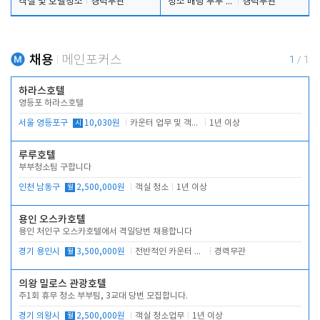
객실 및 호텔청소
경력무관
청소 배팅 부부 구합니다
경력무관
채용
메인포커스
1
/
1
하라스호텔
영등포 하라스호텔
서울 영등포구
시
10,030원
카운터 업무 및 객실관리(청소상태 확인, 객실판매)
1년 이상
루루호텔
부부청소팀 구합니다
인천 남동구
월
2,500,000원
객실 청소
1년 이상
용인 오스카호텔
용인 처인구 오스카호텔에서 격일당번 채용합니다
경기 용인시
월
3,500,000원
전반적인 카운터 업무
경력무관
의왕 밀로스 관광호텔
주1회 휴무 청소 부부팀, 3교대 당번 모집합니다.
경기 의왕시
월
2,500,000원
객실 청소업무
1년 이상