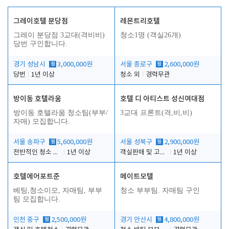
그레이호텔 분당점
레몬트리호텔
그레이 분당점 3교대(격비비)
청소1명 (객실26개)
당번 구인합니다.
경기 성남시
월
3,000,000원
서울 종로구
월
2,600,000원
당번
1년 이상
청소 외
경력무관
방이동 호텔라움
호텔 디 아티스트 성신여대점
방이동 호텔라움 청소팀(부부/
3교대 프론트(격,비,비)
자매) 모집합니다.
서울 송파구
월
5,600,000원
서울 성북구
월
2,900,000원
전반적인 청소 업무(객실청소.객실정리)
1년 이상
객실판매 및 고객응대
1년 이상
호텔에어포트준
메이트모텔
베팅,청소이모, 자매팀, 부부
청소 부부팀. 자매팀 구인
팀 모집합니다.
인천 중구
월
2,500,000원
경기 안산시
월
4,800,000원