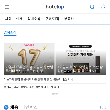
채용
인재
업계소식
구매/견적
부동산
업계소식
야놀자17주년 기념 야놀자 통합발
<야놀자 MRO, 숙박업소 위한 삼
주센터 할인 프로모션 진행
성전자 가전제품 특가 개시>
야놀자제휴점 금융혜택제공 위한 제휴 및 금융서비스 게시
울산시, 피서․행락지 주변 불법행위 19건 적발
더보기
채용
메인박스
1
/
3