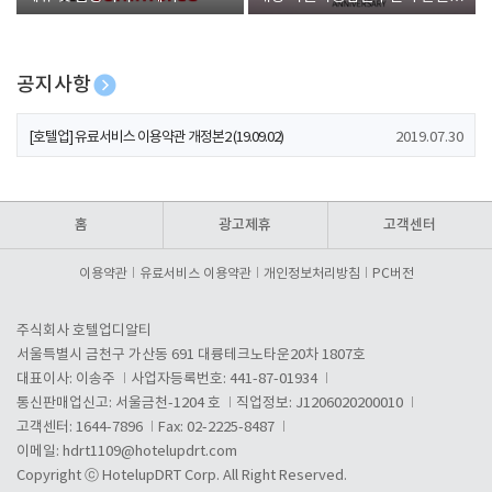
폰 증정
공지사항
[호텔업] 개인정보 처리방침 개정본1 (19.09.02)
2019.07.30
[호텔업] 유료서비스 이용약관 개정본2 (19.09.02)
2019.07.30
[호텔업] 개인정보 처리방침 개정본2 (19.09.02)
2019.07.30
홈
광고제휴
고객센터
이용약관
유료서비스 이용약관
개인정보처리방침
PC버전
주식회사 호텔업디알티
서울특별시 금천구 가산동 691 대륭테크노타운20차 1807호
대표이사: 이송주
사업자등록번호: 441-87-01934
통신판매업신고: 서울금천-1204 호
직업정보: J1206020200010
고객센터: 1644-7896
Fax: 02-2225-8487
이메일:
hdrt1109@hotelupdrt.com
Copyright ⓒ HotelupDRT Corp. All Right Reserved.