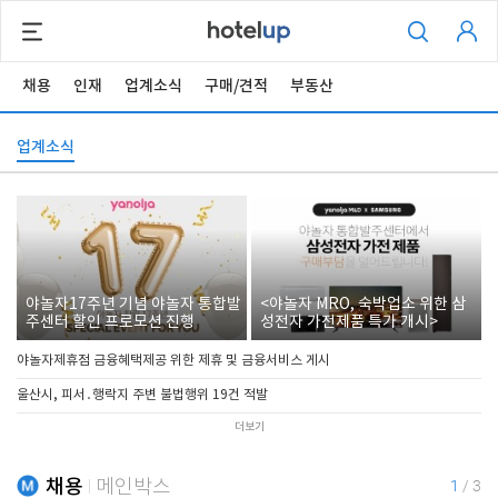
채용
인재
업계소식
구매/견적
부동산
업계소식
야놀자17주년 기념 야놀자 통합발
<야놀자 MRO, 숙박업소 위한 삼
주센터 할인 프로모션 진행
성전자 가전제품 특가 개시>
야놀자제휴점 금융혜택제공 위한 제휴 및 금융서비스 게시
울산시, 피서․행락지 주변 불법행위 19건 적발
더보기
채용
메인박스
1
/
3