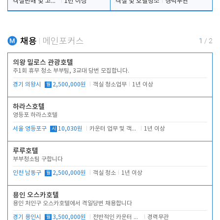
객실판매 및 고객응대
1년 이상
객실 및 호텔청소
경력무관
채용
메인포커스
1
/
2
의왕 밀로스 관광호텔
주1회 휴무 청소 부부팀, 3교대 당번 모집합니다.
경기 의왕시
월
2,500,000원
객실 청소업무
1년 이상
하라스호텔
영등포 하라스호텔
서울 영등포구
시
10,030원
카운터 업무 및 객실관리(청소상태 확인, 객실판매)
1년 이상
루루호텔
부부청소팀 구합니다
인천 남동구
월
2,500,000원
객실 청소
1년 이상
용인 오스카호텔
용인 처인구 오스카호텔에서 격일당번 채용합니다
경기 용인시
월
3,500,000원
전반적인 카운터 업무
경력무관