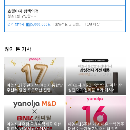
호텔야자 평택역점
청소 1팀 구인합니다
경기 평택시
월
5,000,000원
호텔객실 및 공용시설 청소 관리
1년 이상
많이 본 기사
야놀자17주년 기념 야놀자 통합발
<야놀자 MRO, 숙박업소 위한 삼
주센터 할인 프로모션 진행
성전자 가전제품 특가 개시>
야놀자제휴점 금융혜택제공 위한
야놀자16주년 기념 제휴 숙박업주
제휴 및 금융서비스 게시
대상 야놀자통합발주센터 할인쿠