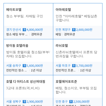
메이트모텔
아마레호텔
청소 부부팀. 자매팀 구인
인천 *아마레호텔* 베팅삼촌
구합니다.
경기 안산시
월
4,800,000원
인천 계양구
월
2,600,000원
청소 배팅 부부 구합니다
경력무관
베팅
경력무관
방이동 호텔라움
라뉘호텔
방이동 호텔라움 청소팀(부부/
신촌라뉘호텔에서 프론트 당
자매) 모집합니다.
번과장을 구합니다.
서울 송파구
월
5,600,000원
서울 마포구
월
3,700,000원
전반적인 청소 업무(객실청소.객실정리)
1년 이상
전반적인 프론트 당번업무
1년 이상
호텔 디 아티스트 성신여대점
호텔에어포트준
3교대 프론트(격,비,비)
베팅, 청소이모, 부부팀 모집
합니다.
서울 성북구
월
2,900,000원
인천 중구
월
2,500,000원