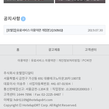
폰 증정
공지사항
[호텔업] 개인정보 처리방침 개정본1 (19.09.02)
2019.07.30
[호텔업] 유료서비스 이용약관 개정본2 (19.09.02)
2019.07.30
[호텔업] 개인정보 처리방침 개정본2 (19.09.02)
2019.07.30
홈
광고제휴
고객센터
이용약관
유료서비스 이용약관
개인정보처리방침
PC버전
주식회사 호텔업디알티
서울특별시 금천구 가산동 691 대륭테크노타운20차 1807호
대표이사: 이송주
사업자등록번호: 441-87-01934
통신판매업신고: 서울금천-1204 호
직업정보: J1206020200010
고객센터: 1644-7896
Fax: 02-2225-8487
이메일:
hdrt1109@hotelupdrt.com
Copyright ⓒ HotelupDRT Corp. All Right Reserved.