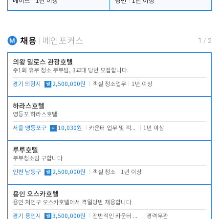
메이드
1년 이상
당번
1년 이상
채용
메인포커스
1
/
2
의왕 밀로스 관광호텔
주1회 휴무 청소 부부팀, 3교대 당번 모집합니다.
경기 의왕시
월
2,500,000원
객실 청소업무
1년 이상
하라스호텔
영등포 하라스호텔
서울 영등포구
시
10,030원
카운터 업무 및 객실관리(청소상태 확인, 객실판매)
1년 이상
루루호텔
부부청소팀 구합니다
인천 남동구
월
2,500,000원
객실 청소
1년 이상
용인 오스카호텔
용인 처인구 오스카호텔에서 격일당번 채용합니다
경기 용인시
월
3,500,000원
전반적인 카운터 업무
경력무관