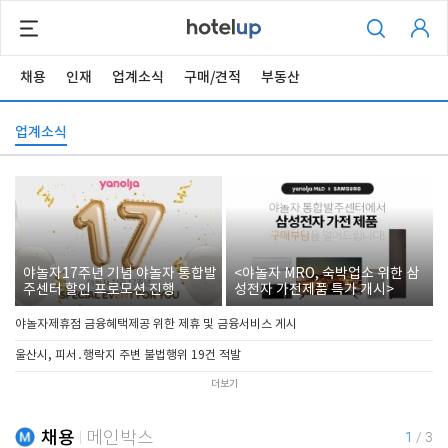
채용
인재
업계소식
구매/견적
부동산
업계소식
야놀자17주년 기념 야놀자 통합발
<야놀자 MRO, 숙박업소 위한 삼
주센터 할인 프로모션 진행
성전자 가전제품 특가 개시>
야놀자제휴점 금융혜택제공 위한 제휴 및 금융서비스 게시
울산시, 피서․행락지 주변 불법행위 19건 적발
더보기
채용
메인박스
1
/
3