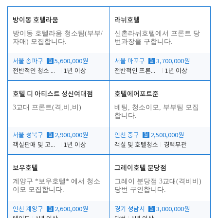
방이동 호텔라움
라뉘호텔
방이동 호텔라움 청소팀(부부/
신촌라뉘호텔에서 프론트 당
자매) 모집합니다.
번과장을 구합니다.
서울 송파구
월
5,600,000원
서울 마포구
월
3,700,000원
전반적인 청소 업무(객실청소.객실정리)
1년 이상
전반적인 프론트 당번업무
1년 이상
호텔 디 아티스트 성신여대점
호텔에어포트준
3교대 프론트(격,비,비)
베팅, 청소이모, 부부팀 모집
합니다.
서울 성북구
월
2,900,000원
인천 중구
월
2,500,000원
객실판매 및 고객응대
1년 이상
객실 및 호텔청소
경력무관
보우호텔
그레이호텔 분당점
계양구 *보우호텔* 에서 청소
그레이 분당점 3교대(격비비)
이모 모집합니다.
당번 구인합니다.
인천 계양구
월
2,600,000원
경기 성남시
월
3,000,000원