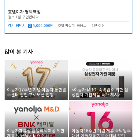
호텔야자 평택역점
청소 1팀 구인합니다
경기 평택시
월
5,000,000원
호텔객실 및 공용시설 청소 관리
1년 이상
많이 본 기사
야놀자17주년 기념 야놀자 통합발
<야놀자 MRO, 숙박업소 위한 삼
주센터 할인 프로모션 진행
성전자 가전제품 특가 개시>
야놀자제휴점 금융혜택제공 위한
야놀자16주년 기념 제휴 숙박업주
제휴 및 금융서비스 게시
대상 야놀자통합발주센터 할인쿠