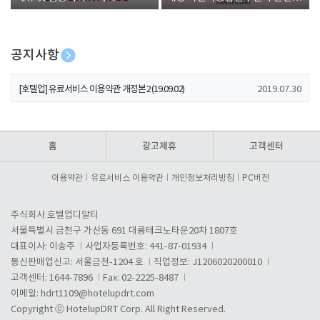
폰 증정
공지사항
[호텔업] 개인정보 처리방침 개정본1 (19.09.02)
2019.07.30
[호텔업] 유료서비스 이용약관 개정본2 (19.09.02)
2019.07.30
[호텔업] 개인정보 처리방침 개정본2 (19.09.02)
2019.07.30
홈
광고제휴
고객센터
이용약관
유료서비스 이용약관
개인정보처리방침
PC버전
주식회사 호텔업디알티
서울특별시 금천구 가산동 691 대륭테크노타운20차 1807호
대표이사: 이송주
사업자등록번호: 441-87-01934
통신판매업신고: 서울금천-1204 호
직업정보: J1206020200010
고객센터: 1644-7896
Fax: 02-2225-8487
이메일:
hdrt1109@hotelupdrt.com
Copyright ⓒ HotelupDRT Corp. All Right Reserved.