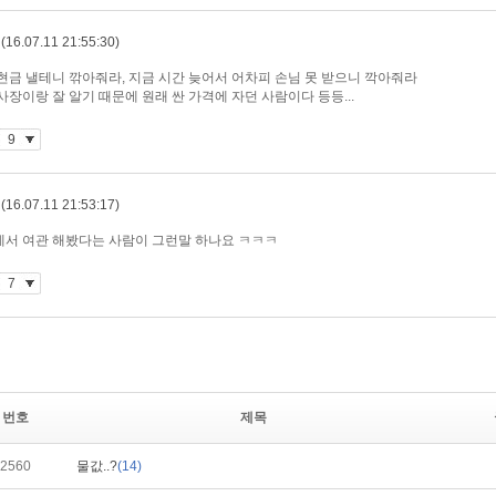
번호
제목
2560
물값..?
(14)