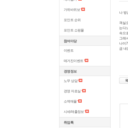
가위바위보
나 방
포인트 순위
객실요
는다
포인트 쇼핑몰
속으로
그래서
참여마당
나이
금 내
이벤트
매거진이벤트
경영정보
노무 상담
경영 자료실
소액매물
시세/매출정보
취업톡