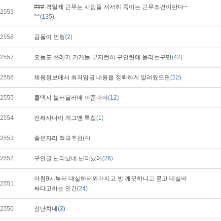
### 격일제 근무는 사람을 서서히 죽이는 근무조건이란다~
2559
^^
(135)
2558
곰돌이 인형
(2)
2557
오늘도 쓰레기 가게들 부지런히 구인란에 올리는구만
(42)
2556
채용정보에서 최저임금 내용을 정확하게 알려줬으면
(22)
2555
콜택시 불러달라메 아줌마야
(12)
2554
진짜사나이 개그맨 특집
(1)
2553
좋은자리 적극추천
(4)
2552
구인글 난리났네 난리났어
(26)
아침9시부터 대실하러와가지고 방 깨끗하냐고 묻고 대실비
2551
싸다고하는 인간
(24)
2550
장난치네
(3)