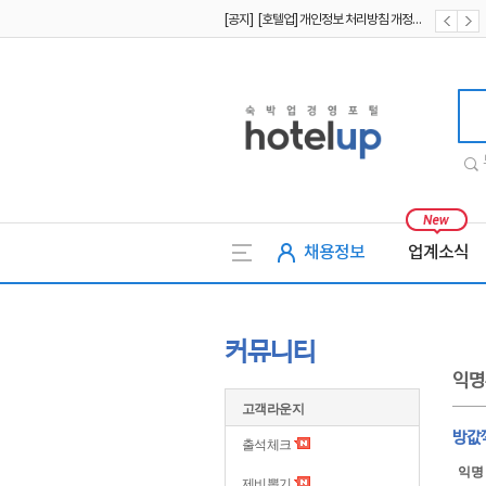
[공지] [호텔업] 개인정보 처리방침 개정본1 (19.09.02)
[공지] [호텔업] 유료서비스 이용약관 개정본2 (19.09.02)
호텔업
채용정보
업계소식
커뮤니티
익명
고객라운지
방값
출석체크
익명
제비뽑기