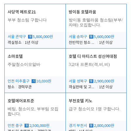
사당역 메트로21
방이동 호텔라움
부부 청소팀 구합니다
방이동 호텔라움 청소팀(부부/
자매) 모집합니다.
서울 관악구
월
5,800,000원
서울 송파구
월
5,600,000원
객실청소
1년 이상
전반적인 청소 업무(객실청소.객실정리)
1년 이상
소마호텔
호텔 디 아티스트 성신여대점
주말청소이모알바
3교대 프론트(격,비,비)
인천 미추홀구
시
10,030원
서울 성북구
월
2,900,000원
청소
경력무관
객실판매 및 고객응대
1년 이상
호텔에어포트준
부천호텔 키노
베팅, 청소이모, 부부팀 모집
급구 청소이모 1명 구합니다.
합니다.
인천 중구
월
2,500,000원
경기 부천시
월
2,800,000원