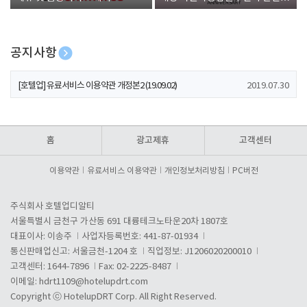
폰 증정
공지사항
[호텔업] 개인정보 처리방침 개정본1 (19.09.02)
2019.07.30
[호텔업] 유료서비스 이용약관 개정본2 (19.09.02)
2019.07.30
[호텔업] 개인정보 처리방침 개정본2 (19.09.02)
2019.07.30
홈
광고제휴
고객센터
이용약관
유료서비스 이용약관
개인정보처리방침
PC버전
주식회사 호텔업디알티
서울특별시 금천구 가산동 691 대륭테크노타운20차 1807호
대표이사: 이송주
사업자등록번호: 441-87-01934
통신판매업신고: 서울금천-1204 호
직업정보: J1206020200010
고객센터: 1644-7896
Fax: 02-2225-8487
이메일:
hdrt1109@hotelupdrt.com
Copyright ⓒ HotelupDRT Corp. All Right Reserved.