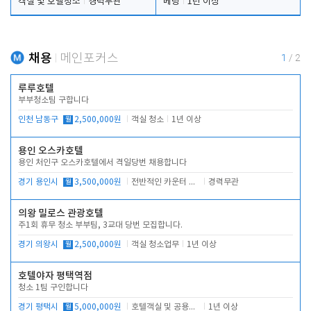
객실 및 호텔청소
경력무관
베팅
1년 이상
채용
메인포커스
1
/
2
루루호텔
부부청소팀 구합니다
인천 남동구
월
2,500,000원
객실 청소
1년 이상
용인 오스카호텔
용인 처인구 오스카호텔에서 격일당번 채용합니다
경기 용인시
월
3,500,000원
전반적인 카운터 업무
경력무관
의왕 밀로스 관광호텔
주1회 휴무 청소 부부팀, 3교대 당번 모집합니다.
경기 의왕시
월
2,500,000원
객실 청소업무
1년 이상
호텔야자 평택역점
청소 1팀 구인합니다
경기 평택시
월
5,000,000원
호텔객실 및 공용시설 청소 관리
1년 이상