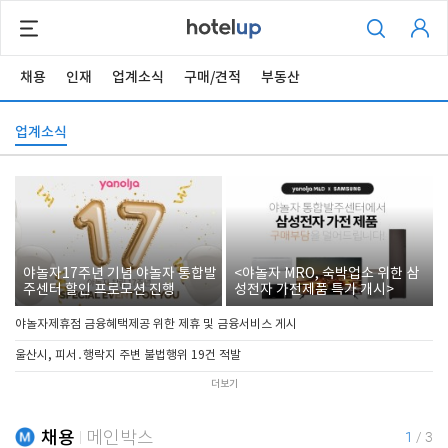
채용
인재
업계소식
구매/견적
부동산
업계소식
야놀자17주년 기념 야놀자 통합발
<야놀자 MRO, 숙박업소 위한 삼
주센터 할인 프로모션 진행
성전자 가전제품 특가 개시>
야놀자제휴점 금융혜택제공 위한 제휴 및 금융서비스 게시
울산시, 피서․행락지 주변 불법행위 19건 적발
더보기
채용
메인박스
1
/
3