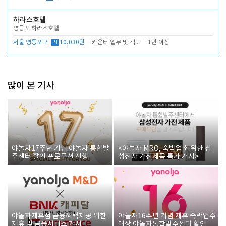
하라스호텔
영등포 하라스호텔
서울 영등포구
시
10,030원
카운터 업무 및 객실관리(청소상태 확인, 객실판매)
1년 이상
많이 본 기사
야놀자17주년 기념 야놀자 통합발
<야놀자 MRO, 숙박업소 위한 삼
주센터 할인 프로모션 진행
성전자 가전제품 특가 개시>
야놀자제휴점 금융혜택제공 위한
야놀자16주년 기념 제휴 숙박업주
제휴 및 금융서비스 게시
대상 야놀자통합발주센터 할인쿠