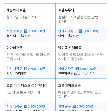
레몬트리호텔
호텔두루와
청소1명 (객실26개)
성실하고 책임감있는 당번 구
합니다.
서울 종로구
월
2,600,000원
인천 미추홀구
월
3,000,000원
청소 외
경력무관
당번
경력무관
아마레호텔
방이동 호텔라움
인천 *아마레호텔* 베팅삼촌
방이동 호텔라움 청소팀(부부/
구합니다.
자매) 모집합니다.
인천 계양구
월
2,600,000원
서울 송파구
월
5,600,000원
베팅
경력무관
전반적인 청소 업무(객실청소.객실정리)
1년 이상
호텔 디 아티스트 성신여대점
호텔에어포트준
3교대 프론트(격,비,비)
베팅, 청소이모, 부부팀 모집
합니다.
서울 성북구
월
2,900,000원
인천 중구
월
2,500,000원