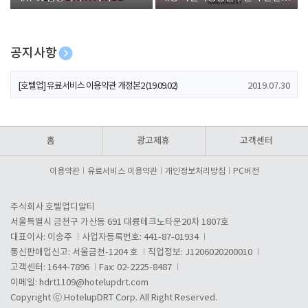
폰 증정
공지사항
[호텔업] 개인정보 처리방침 개정본1 (19.09.02)
2019.07.30
[호텔업] 유료서비스 이용약관 개정본2 (19.09.02)
2019.07.30
[호텔업] 개인정보 처리방침 개정본2 (19.09.02)
2019.07.30
홈
광고제휴
고객센터
이용약관
유료서비스 이용약관
개인정보처리방침
PC버전
주식회사 호텔업디알티
서울특별시 금천구 가산동 691 대륭테크노타운20차 1807호
대표이사: 이송주
사업자등록번호: 441-87-01934
통신판매업신고: 서울금천-1204 호
직업정보: J1206020200010
고객센터: 1644-7896
Fax: 02-2225-8487
이메일:
hdrt1109@hotelupdrt.com
Copyright ⓒ HotelupDRT Corp. All Right Reserved.