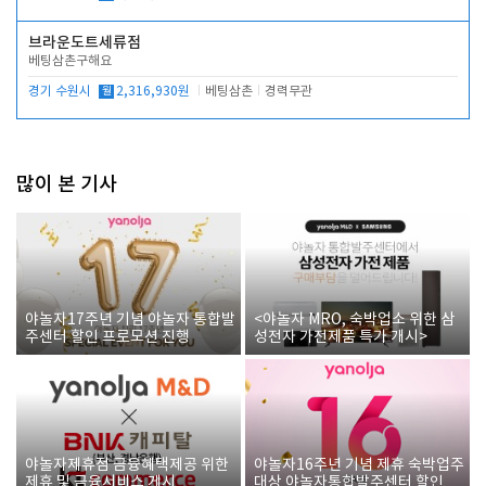
브라운도트세류점
베팅삼촌구해요
경기 수원시
월
2,316,930원
베팅삼촌
경력무관
많이 본 기사
야놀자17주년 기념 야놀자 통합발
<야놀자 MRO, 숙박업소 위한 삼
주센터 할인 프로모션 진행
성전자 가전제품 특가 개시>
야놀자제휴점 금융혜택제공 위한
야놀자16주년 기념 제휴 숙박업주
제휴 및 금융서비스 게시
대상 야놀자통합발주센터 할인쿠