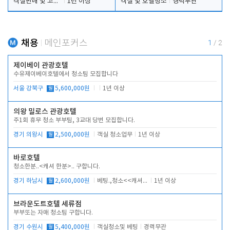
객실판매 및 고객응대
1년 이상
객실 및 호텔청소
경력무관
채용
메인포커스
1
/
2
제이베이 관광호텔
수유제이베이호텔에서 청소팀 모집합니다
서울 강북구
월
5,600,000원
1년 이상
의왕 밀로스 관광호텔
주1회 휴무 청소 부부팀, 3교대 당번 모집합니다.
경기 의왕시
월
2,500,000원
객실 청소업무
1년 이상
바로호텔
청소한분..<캐셔 한분>.. 구합니다.
경기 하남시
월
2,600,000원
베팅.,청소<<캐셔 모셔봅니다.
1년 이상
브라운도트호텔 세류점
부부또는 자매 청소팀 구합니다.
경기 수원시
월
5,400,000원
객실청소및 베팅
경력무관