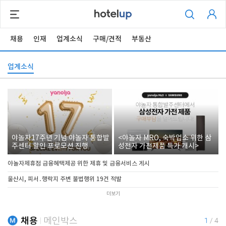
채용
인재
업계소식
구매/견적
부동산
업계소식
야놀자17주년 기념 야놀자 통합발
<야놀자 MRO, 숙박업소 위한 삼
주센터 할인 프로모션 진행
성전자 가전제품 특가 개시>
야놀자제휴점 금융혜택제공 위한 제휴 및 금융서비스 게시
울산시, 피서․행락지 주변 불법행위 19건 적발
더보기
채용
메인박스
1
/
4