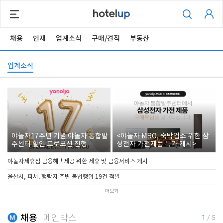
채용
인재
업계소식
구매/견적
부동산
업계소식
야놀자17주년 기념 야놀자 통합발
<야놀자 MRO, 숙박업소 위한 삼
주센터 할인 프로모션 진행
성전자 가전제품 특가 개시>
야놀자제휴점 금융혜택제공 위한 제휴 및 금융서비스 게시
울산시, 피서․행락지 주변 불법행위 19건 적발
더보기
채용
메인박스
1
/
5