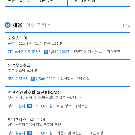
프런트업무 주간, 야간
경력무관
베팅
1년 이상
채용
메인포커스
1
/
2
고요스테이
춘천 고요스테이 청소팀 한분 모십니다
강원특별자치도 춘천시
월
1,650,000원
전반적인 청소/세탁업무
경력무관
의정부G호텔
부부 청소팀 모십니다
경기 의정부시
월
2,500,000원
객실청소
1년 이상
럭셔리관광호텔(오산)대실없음
오산(럭셔리관광) 청소,베팅같이하실분 구합니다~
경기 오산시
월
2,500,000원
베팅,청소
경력무관
ST124(스트리트124)
성남 스트리트124 격일 근무자 구인
경기 성남시
월
3,600,000원
카운터 및 객실관리 전반
1년 이상