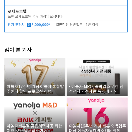
로제토호텔
포천 로제토호텔_야간과장님모십니다.
경기 포천시
월
3,000,000원
일반적인 당번업무
1년 이상
많이 본 기사
야놀자17주년 기념 야놀자 통합발
<야놀자 MRO, 숙박업소 위한 삼
주센터 할인 프로모션 진행
성전자 가전제품 특가 개시>
야놀자제휴점 금융혜택제공 위한
야놀자16주년 기념 제휴 숙박업주
제휴 및 금융서비스 게시
대상 야놀자통합발주센터 할인쿠