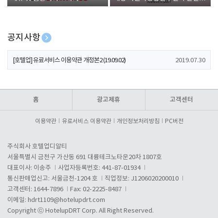
폰 증정
공지사항
[호텔업] 개인정보 처리방침 개정본1 (19.09.02)
2019.07.30
[호텔업] 유료서비스 이용약관 개정본2 (19.09.02)
2019.07.30
[호텔업] 개인정보 처리방침 개정본2 (19.09.02)
2019.07.30
홈
광고제휴
고객센터
이용약관
유료서비스 이용약관
개인정보처리방침
PC버전
주식회사 호텔업디알티
서울특별시 금천구 가산동 691 대륭테크노타운20차 1807호
대표이사: 이송주
사업자등록번호: 441-87-01934
통신판매업신고: 서울금천-1204 호
직업정보: J1206020200010
고객센터: 1644-7896
Fax: 02-2225-8487
이메일:
hdrt1109@hotelupdrt.com
Copyright ⓒ HotelupDRT Corp. All Right Reserved.