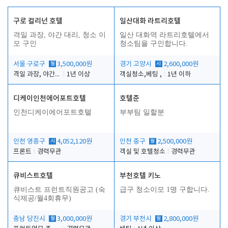
구로 컬리넌 호텔
일산대화 라트리호텔
격일 과장, 야간 대리, 청소 이
일산 대화역 라트리호텔에서
모 구인
청소팀을 구인합니다.
서울 구로구
월
3,500,000원
경기 고양시
시
2,600,000원
격일 과장, 야간 대리, 청소 이모
1년 이상
객실청소,베팅 ,
1년 이하
디케이인천에어포트호텔
호텔준
인천디케이에어포트호텔
부부팀 일할분
인천 영종구
시
4,052,120원
인천 중구
월
2,500,000원
프론트
경력무관
객실 및 호텔청소
경력무관
큐비스트호텔
부천호텔 키노
큐비스트 프런트직원공고 (숙
급구 청소이모 1명 구합니다.
식제공/월4회휴무)
충남 당진시
월
3,000,000원
경기 부천시
월
2,800,000원