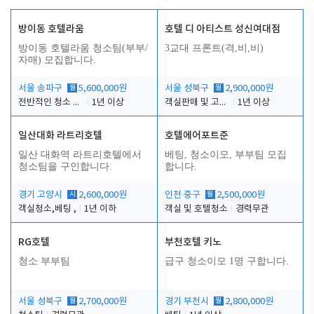
방이동 호텔라움
호텔 디 아티스트 성신여대점
방이동 호텔라움 청소팀(부부/
3교대 프론트(격,비,비)
자매) 모집합니다.
서울 송파구
월
5,600,000원
서울 성북구
월
2,900,000원
전반적인 청소 업무(객실청소.객실정리)
1년 이상
객실판매 및 고객응대
1년 이상
일산대화 라트리호텔
호텔에어포트준
일산 대화역 라트리호텔에서
베팅, 청소이모, 부부팀 모집
청소팀을 구인합니다.
합니다.
경기 고양시
시
2,600,000원
인천 중구
월
2,500,000원
객실청소,베팅 ,
1년 이하
객실 및 호텔청소
경력무관
RG호텔
부천호텔 키노
청소 부부팀
급구 청소이모 1명 구합니다.
서울 성북구
월
2,700,000원
경기 부천시
월
2,800,000원