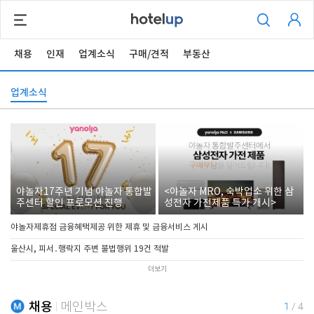
채용
인재
업계소식
구매/견적
부동산
업계소식
야놀자17주년 기념 야놀자 통합발
<야놀자 MRO, 숙박업소 위한 삼
주센터 할인 프로모션 진행
성전자 가전제품 특가 개시>
야놀자제휴점 금융혜택제공 위한 제휴 및 금융서비스 게시
울산시, 피서․행락지 주변 불법행위 19건 적발
더보기
채용
메인박스
1
/
4