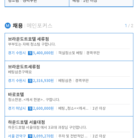
청소팀
경력무관
베팅
1년 이상
채용
메인포커스
1
/
2
브라운도트호텔 세류점
부부또는 자매 청소팀 구합니다.
경기 수원시
월
5,400,000원
객실청소및 베팅
경력무관
브라운도트세류점
베팅삼촌구해요
경기 수원시
월
2,316,930원
베팅삼촌
경력무관
바로호텔
청소한분..<캐셔 한분>.. 구합니다.
경기 하남시
월
2,600,000원
베팅.,청소<<캐셔 모셔봅니다.
1년 이상
하운드호텔 서울대점
하운드호텔 서울대점 에서 3교대 과장님 구인합니다.
서울 관악구
월
3,099,270원
주차 및 전반적인 당번업무
1년 이상