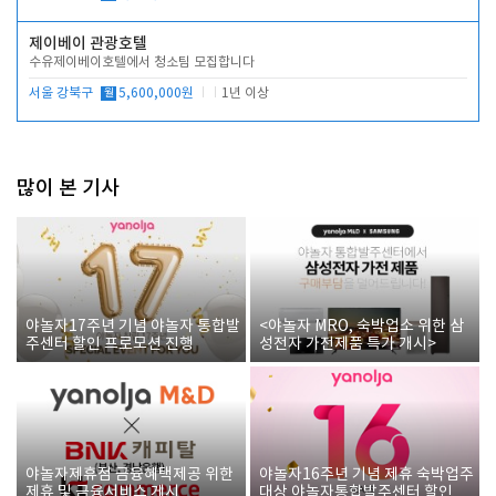
제이베이 관광호텔
수유제이베이호텔에서 청소팀 모집합니다
서울 강북구
월
5,600,000원
1년 이상
많이 본 기사
야놀자17주년 기념 야놀자 통합발
<야놀자 MRO, 숙박업소 위한 삼
주센터 할인 프로모션 진행
성전자 가전제품 특가 개시>
야놀자제휴점 금융혜택제공 위한
야놀자16주년 기념 제휴 숙박업주
제휴 및 금융서비스 게시
대상 야놀자통합발주센터 할인쿠