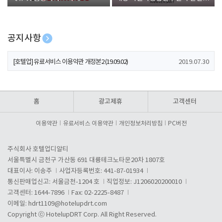
폰 증정
공지사항
[호텔업] 개인정보 처리방침 개정본1 (19.09.02)
2019.07.30
[호텔업] 유료서비스 이용약관 개정본2 (19.09.02)
2019.07.30
[호텔업] 개인정보 처리방침 개정본2 (19.09.02)
2019.07.30
홈
광고제휴
고객센터
이용약관
유료서비스 이용약관
개인정보처리방침
PC버전
주식회사 호텔업디알티
서울특별시 금천구 가산동 691 대륭테크노타운20차 1807호
대표이사: 이송주
사업자등록번호: 441-87-01934
통신판매업신고: 서울금천-1204 호
직업정보: J1206020200010
고객센터: 1644-7896
Fax: 02-2225-8487
이메일:
hdrt1109@hotelupdrt.com
Copyright ⓒ HotelupDRT Corp. All Right Reserved.