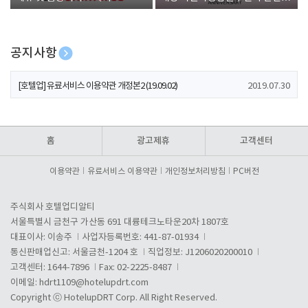
폰 증정
공지사항
[호텔업] 개인정보 처리방침 개정본1 (19.09.02)
2019.07.30
[호텔업] 유료서비스 이용약관 개정본2 (19.09.02)
2019.07.30
[호텔업] 개인정보 처리방침 개정본2 (19.09.02)
2019.07.30
홈
광고제휴
고객센터
이용약관
유료서비스 이용약관
개인정보처리방침
PC버전
주식회사 호텔업디알티
서울특별시 금천구 가산동 691 대륭테크노타운20차 1807호
대표이사: 이송주
사업자등록번호: 441-87-01934
통신판매업신고: 서울금천-1204 호
직업정보: J1206020200010
고객센터: 1644-7896
Fax: 02-2225-8487
이메일:
hdrt1109@hotelupdrt.com
Copyright ⓒ HotelupDRT Corp. All Right Reserved.