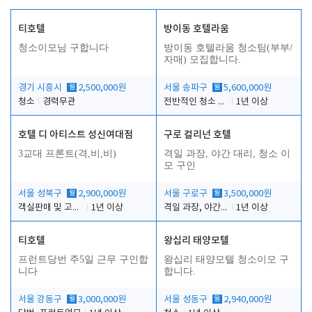
티호텔
방이동 호텔라움
청소이모님 구합니다
방이동 호텔라움 청소팀(부부/
자매) 모집합니다.
경기 시흥시
월
2,500,000원
서울 송파구
월
5,600,000원
청소
경력무관
전반적인 청소 업무(객실청소.객실정리)
1년 이상
호텔 디 아티스트 성신여대점
구로 컬리넌 호텔
3교대 프론트(격,비,비)
격일 과장, 야간 대리, 청소 이
모 구인
서울 성북구
월
2,900,000원
서울 구로구
월
3,500,000원
객실판매 및 고객응대
1년 이상
격일 과장, 야간 대리, 청소 이모
1년 이상
티호텔
왕십리 태양모텔
프런트당번 주5일 근무 구인합
왕십리 태양모텔 청소이모 구
니다
합니다.
서울 강동구
월
3,000,000원
서울 성동구
월
2,940,000원