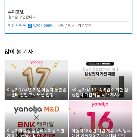
루미호텔
청소팀 구인합니다
인천 서해구
월
5,200,000원
배팅 / 청소
경력무관
많이 본 기사
야놀자17주년 기념 야놀자 통합발
<야놀자 MRO, 숙박업소 위한 삼
주센터 할인 프로모션 진행
성전자 가전제품 특가 개시>
야놀자제휴점 금융혜택제공 위한
야놀자16주년 기념 제휴 숙박업주
제휴 및 금융서비스 게시
대상 야놀자통합발주센터 할인쿠