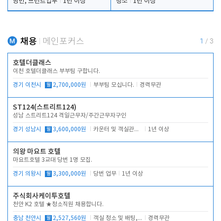
당번, 프런트업무
1년 이상
청소
1년 이상
채용
메인포커스
1
/
3
호텔더클래스
이천 호텔더클래스 부부팀 구합니다.
경기 이천시
월
2,700,000원
부부팀 모십니다.
경력무관
ST124(스트리트124)
성남 스트리트124 격일근무자/주간근무자구인
경기 성남시
월
3,600,000원
카운터 및 객실관리 전반
1년 이상
의왕 마요트 호텔
마요트호텔 3교대 당번 1명 모집.
경기 의왕시
월
3,300,000원
당번 업무
1년 이상
주식회사케이투호텔
천안 K2 호텔 ★청소직원 채용합니다.
충남 천안시
월
2,527,560원
객실 청소 및 배팅, 주변 시설 청소
경력무관