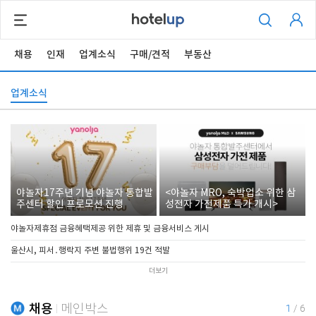
채용
인재
업계소식
구매/견적
부동산
업계소식
야놀자17주년 기념 야놀자 통합발
<야놀자 MRO, 숙박업소 위한 삼
주센터 할인 프로모션 진행
성전자 가전제품 특가 개시>
야놀자제휴점 금융혜택제공 위한 제휴 및 금융서비스 게시
울산시, 피서․행락지 주변 불법행위 19건 적발
더보기
채용
메인박스
1
/
6