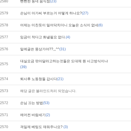
2580
뻔뻔한 동네 음식점
(23)
2579
손님이 아가씨 부르는거 어떻게 하나요?
(27)
2578
어제는 미친듯이 밀어닥치더니 오늘은 소식이 없네
(6)
2577
임금이 적다고 화낼필요 없다.
(4)
2576
밑에글쓴 몽상가야??,,,^^
(31)
대실요금 깎아달라고하는것들은 도대체 뭔 사고방식이냐
2575
(39)
2574
퇴사후 노동청들 갑시다
(21)
2573
해당 글은 블라인드처리 되었습니다.
2572
손님 끄는 방법
(53)
2571
에어컨 바람세기
(2)
2570
격일제 베팅도 재워주나요?
(3)