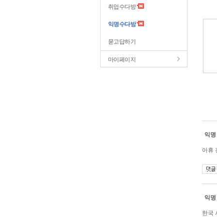
취업수다방
익명수다방
묻고답하기
마이페이지