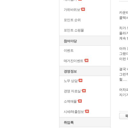
가위바위보
카운터
콜택시
포인트 순위
차가 
포인트 쇼핑몰
올라가
계속 
참여마당
아까 
이벤트
그랬더
이런 미
매거진이벤트
결국 
경영정보
그런적
헐...
노무 상담
어차피
경영 자료실
자기가
소액매물
시세/매출정보
취업톡