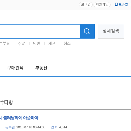
로그인
회원가입
모바일
로고
상세검색
부부팀
주말
당번
캐셔
청소
구매견적
부동산
수다방
시 불러달라메 아줌마야
등록일
2016.07.18 00:44:38
조회
4,614