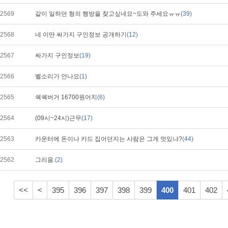
2569
같이 일하던 형의 행방을 찾고싶네요~도와 주세요ㅠㅠ
(39)
2568
네 이딴 싸가지 구인정보 공개하기
(12)
2567
싸가지 구인정보
(19)
2566
벨소리가 안나요
(1)
2565
쉑쉑버거 16700원어치
(6)
2564
(09시~24시)근무
(17)
2563
카운터에 돈이나 카드 집어던지는 사람은 그게 멋있냐?
(44)
2562
그리움.
(2)
<<
<
395
396
397
398
399
400
401
402