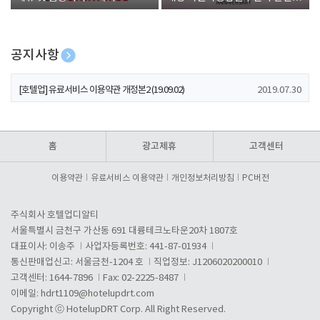
폰 증정
공지사항
[호텔업] 개인정보 처리방침 개정본1 (19.09.02)
2019.07.30
[호텔업] 유료서비스 이용약관 개정본2 (19.09.02)
2019.07.30
[호텔업] 개인정보 처리방침 개정본2 (19.09.02)
2019.07.30
홈
광고제휴
고객센터
이용약관
유료서비스 이용약관
개인정보처리방침
PC버전
주식회사 호텔업디알티
서울특별시 금천구 가산동 691 대륭테크노타운20차 1807호
대표이사: 이송주
사업자등록번호: 441-87-01934
통신판매업신고: 서울금천-1204 호
직업정보: J1206020200010
고객센터: 1644-7896
Fax: 02-2225-8487
이메일:
hdrt1109@hotelupdrt.com
Copyright ⓒ HotelupDRT Corp. All Right Reserved.