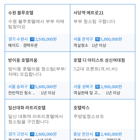
수원 블루호텔
사당역 메트로21
수원 블루호텔에서 부부 자매
부부 청소팀 구합니다
팀찾아요
경기 수원시
시
2,500,000원
서울 관악구
월
5,800,000원
메이드
경력무관
객실청소
1년 이상
방이동 호텔라움
호텔 디 아티스트 성신여대점
방이동 호텔라움 청소팀(부부/
3교대 프론트(격,비,비)
자매) 모집합니다.
서울 송파구
월
5,600,000원
서울 성북구
월
2,900,000원
전반적인 청소 업무(객실청소.객실정리)
1년 이상
객실판매 및 고객응대
1년 이상
일산대화 라트리호텔
호텔박스
일산 대화역 라트리호텔에서
주방및청소보조
청소팀을 구인합니다.
경기 고양시
시
2,600,000원
충남 천안시
월
2,400,000원