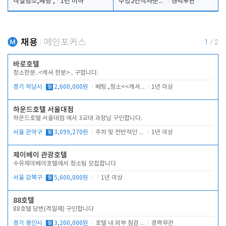
객실청소,베팅 ,
1년 이하
주방2인식사준비및청소린렌보조
경력무관
채용
메인포커스
1
/
2
바로호텔
청소한분..<캐셔 한분>.. 구합니다.
경기 하남시
월
2,600,000원
베팅.,청소<<캐셔 모셔봅니다.
1년 이상
하운드호텔 서울대점
하운드호텔 서울대점 에서 3교대 과장님 구인합니다.
서울 관악구
월
3,099,270원
주차 및 전반적인 당번업무
1년 이상
제이베이 관광호텔
수유제이베이호텔에서 청소팀 모집합니다
서울 강북구
월
5,600,000원
1년 이상
88호텔
88호텔 당번(격일제) 구인합니다
경기 용인시
월
3,200,000원
호텔 내 외부 점검 및 프런트 운영
경력무관