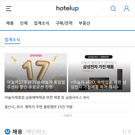
채용
인재
업계소식
구매/견적
부동산
업계소식
야놀자17주년 기념 야놀자 통합발
<야놀자 MRO, 숙박업소 위한 삼
주센터 할인 프로모션 진행
성전자 가전제품 특가 개시>
야놀자제휴점 금융혜택제공 위한 제휴 및 금융서비스 게시
울산시, 피서․행락지 주변 불법행위 19건 적발
더보기
채용
메인박스
1
/
5