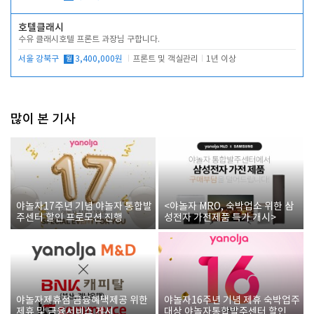
호텔클래시
수유 클래시호텔 프론트 과장님 구합니다.
서울 강북구
월
3,400,000원
프론트 및 객실관리
1년 이상
많이 본 기사
야놀자17주년 기념 야놀자 통합발
<야놀자 MRO, 숙박업소 위한 삼
주센터 할인 프로모션 진행
성전자 가전제품 특가 개시>
야놀자제휴점 금융혜택제공 위한
야놀자16주년 기념 제휴 숙박업주
제휴 및 금융서비스 게시
대상 야놀자통합발주센터 할인쿠