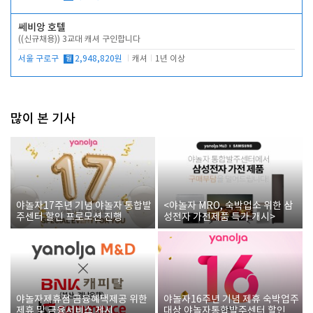
쎄비앙 호텔
((신규채용)) 3교대 캐셔 구인합니다
서울 구로구
월
2,948,820원
캐셔
1년 이상
많이 본 기사
야놀자17주년 기념 야놀자 통합발
<야놀자 MRO, 숙박업소 위한 삼
주센터 할인 프로모션 진행
성전자 가전제품 특가 개시>
야놀자제휴점 금융혜택제공 위한
야놀자16주년 기념 제휴 숙박업주
제휴 및 금융서비스 게시
대상 야놀자통합발주센터 할인쿠