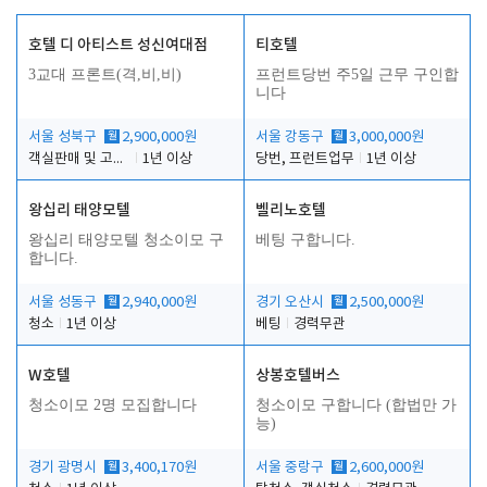
호텔 디 아티스트 성신여대점
티호텔
3교대 프론트(격,비,비)
프런트당번 주5일 근무 구인합
니다
서울 성북구
월
2,900,000원
서울 강동구
월
3,000,000원
객실판매 및 고객응대
1년 이상
당번, 프런트업무
1년 이상
왕십리 태양모텔
벨리노호텔
왕십리 태양모텔 청소이모 구
베팅 구합니다.
합니다.
서울 성동구
월
2,940,000원
경기 오산시
월
2,500,000원
청소
1년 이상
베팅
경력무관
W호텔
상봉호텔버스
청소이모 2명 모집합니다
청소이모 구합니다 (합법만 가
능)
경기 광명시
월
3,400,170원
서울 중랑구
월
2,600,000원