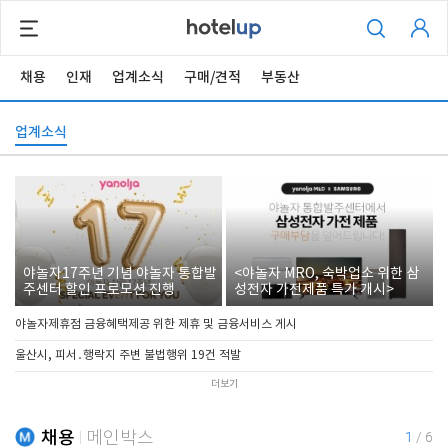
채용
인재
업계소식
구매/견적
부동산
업계소식
야놀자17주년 기념 야놀자 통합발
<야놀자 MRO, 숙박업소 위한 삼
주센터 할인 프로모션 진행
성전자 가전제품 특가 개시>
야놀자제휴점 금융혜택제공 위한 제휴 및 금융서비스 게시
울산시, 피서․행락지 주변 불법행위 19건 적발
더보기
채용
메인박스
1
/
6