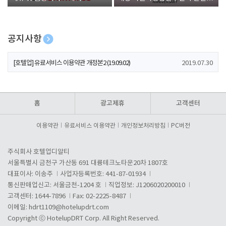
폰 증정
공지사항
[호텔업] 개인정보 처리방침 개정본1 (19.09.02)
2019.07.30
[호텔업] 유료서비스 이용약관 개정본2 (19.09.02)
2019.07.30
[호텔업] 개인정보 처리방침 개정본2 (19.09.02)
2019.07.30
홈
광고제휴
고객센터
이용약관
유료서비스 이용약관
개인정보처리방침
PC버전
주식회사 호텔업디알티
서울특별시 금천구 가산동 691 대륭테크노타운20차 1807호
대표이사: 이송주
사업자등록번호: 441-87-01934
통신판매업신고: 서울금천-1204 호
직업정보: J1206020200010
고객센터: 1644-7896
Fax: 02-2225-8487
이메일:
hdrt1109@hotelupdrt.com
Copyright ⓒ HotelupDRT Corp. All Right Reserved.