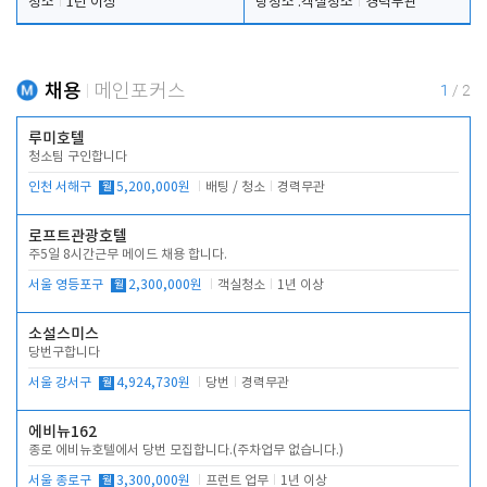
청소
1년 이상
탕청소 .객실청소
경력무관
채용
메인포커스
1
/
2
루미호텔
청소팀 구인합니다
인천 서해구
월
5,200,000원
배팅 / 청소
경력무관
로프트관광호텔
주5일 8시간근무 메이드 채용 합니다.
서울 영등포구
월
2,300,000원
객실청소
1년 이상
소설스미스
당번구합니다
서울 강서구
월
4,924,730원
당번
경력무관
에비뉴162
종로 에비뉴호텔에서 당번 모집합니다.(주차업무 없습니다.)
서울 종로구
월
3,300,000원
프런트 업무
1년 이상