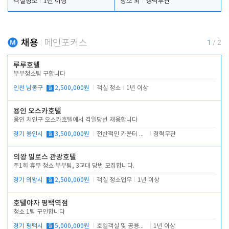
객실청소
1년 이상
청소 외
경력무관
채용
메인포커스
1
/
2
루루호텔
부부청소팀 구합니다
인천 남동구
월
2,500,000원
객실 청소
1년 이상
용인 오스카호텔
용인 처인구 오스카호텔에서 격일당번 채용합니다
경기 용인시
월
3,500,000원
전반적인 카운터 업무
경력무관
의왕 밀로스 관광호텔
주1회 휴무 청소 부부팀, 3교대 당번 모집합니다.
경기 의왕시
월
2,500,000원
객실 청소업무
1년 이상
호텔야자 평택역점
청소 1팀 구인합니다
경기 평택시
월
5,000,000원
호텔객실 및 공용시설 청소 관리
1년 이상