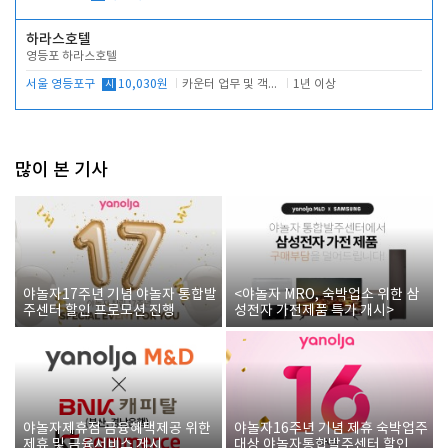
하라스호텔
영등포 하라스호텔
서울 영등포구
시
10,030원
카운터 업무 및 객실관리(청소상태 확인, 객실판매)
1년 이상
많이 본 기사
야놀자17주년 기념 야놀자 통합발
<야놀자 MRO, 숙박업소 위한 삼
주센터 할인 프로모션 진행
성전자 가전제품 특가 개시>
야놀자제휴점 금융혜택제공 위한
야놀자16주년 기념 제휴 숙박업주
제휴 및 금융서비스 게시
대상 야놀자통합발주센터 할인쿠