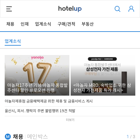
채용
인재
업계소식
구매/견적
부동산
업계소식
야놀자17주년 기념 야놀자 통합발
<야놀자 MRO, 숙박업소 위한 삼
주센터 할인 프로모션 진행
성전자 가전제품 특가 개시>
야놀자제휴점 금융혜택제공 위한 제휴 및 금융서비스 게시
울산시, 피서․행락지 주변 불법행위 19건 적발
더보기
채용
메인박스
1
/
3