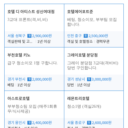
호텔 디 아티스트 성신여대점
호텔에어포트준
3교대 프론트(격,비,비)
베팅, 청소이모, 부부팀 모집
합니다.
서울 성북구
월
2,900,000원
인천 중구
월
2,500,000원
객실판매 및 고객응대
1년 이상
객실 및 호텔청소
경력무관
부천호텔 키노
그레이호텔 분당점
급구 청소이모 1명 구합니다.
그레이 분당점 3교대(격비비)
당번 구인합니다.
경기 부천시
월
2,800,000원
경기 성남시
월
3,000,000원
베팅
1년 이상
당번
1년 이상
아스트로호텔
레몬트리호텔
부부청소팀 모집 (매주1회휴
청소1명 (객실26개)
무/식사제공)
경기 용인시
월
2,400,000원
서울 종로구
월
2,600,000원