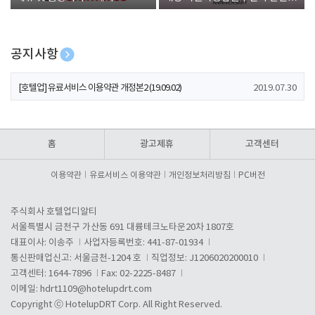
폰 증정
공지사항
[호텔업] 개인정보 처리방침 개정본1 (19.09.02)
2019.07.30
[호텔업] 유료서비스 이용약관 개정본2 (19.09.02)
2019.07.30
[호텔업] 개인정보 처리방침 개정본2 (19.09.02)
2019.07.30
홈
광고제휴
고객센터
이용약관
유료서비스 이용약관
개인정보처리방침
PC버전
주식회사 호텔업디알티
서울특별시 금천구 가산동 691 대륭테크노타운20차 1807호
대표이사: 이송주
사업자등록번호: 441-87-01934
통신판매업신고: 서울금천-1204 호
직업정보: J1206020200010
고객센터: 1644-7896
Fax: 02-2225-8487
이메일:
hdrt1109@hotelupdrt.com
Copyright ⓒ HotelupDRT Corp. All Right Reserved.