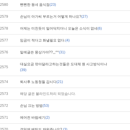
2580
뻔뻔한 동네 음식점
(23)
2579
손님이 아가씨 부르는거 어떻게 하나요?
(27)
2578
어제는 미친듯이 밀어닥치더니 오늘은 소식이 없네
(6)
2577
임금이 적다고 화낼필요 없다.
(4)
2576
밑에글쓴 몽상가야??,,,^^
(31)
대실요금 깎아달라고하는것들은 도대체 뭔 사고방식이냐
2575
(39)
2574
퇴사후 노동청들 갑시다
(21)
2573
해당 글은 블라인드처리 되었습니다.
2572
손님 끄는 방법
(53)
2571
에어컨 바람세기
(2)
2570
격일제 베팅도 재워주나요?
(3)