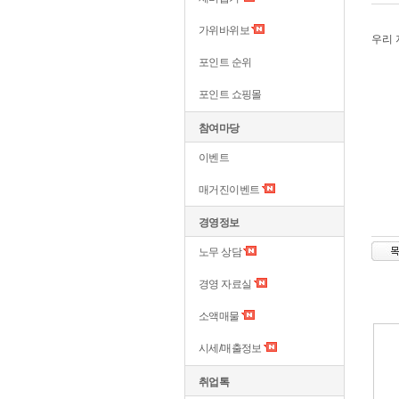
가위바위보
우리
포인트 순위
포인트 쇼핑몰
참여마당
이벤트
매거진이벤트
경영정보
노무 상담
경영 자료실
소액매물
시세/매출정보
취업톡