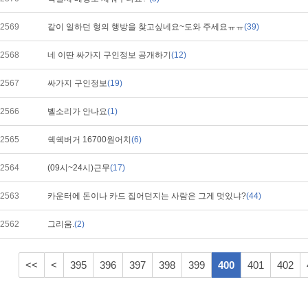
2569
같이 일하던 형의 행방을 찾고싶네요~도와 주세요ㅠㅠ
(39)
2568
네 이딴 싸가지 구인정보 공개하기
(12)
2567
싸가지 구인정보
(19)
2566
벨소리가 안나요
(1)
2565
쉑쉑버거 16700원어치
(6)
2564
(09시~24시)근무
(17)
2563
카운터에 돈이나 카드 집어던지는 사람은 그게 멋있냐?
(44)
2562
그리움.
(2)
<<
<
395
396
397
398
399
400
401
402