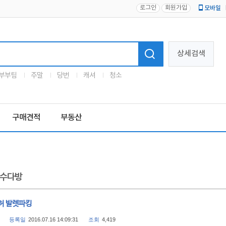
로그인
회원가입
모바일
로고
상세검색
부부팀
주말
당번
캐셔
청소
구매견적
부동산
수다방
허 발렛파킹
등록일
2016.07.16 14:09:31
조회
4,419