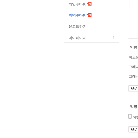
취업수다방
익명수다방
묻고답하기
마이페이지