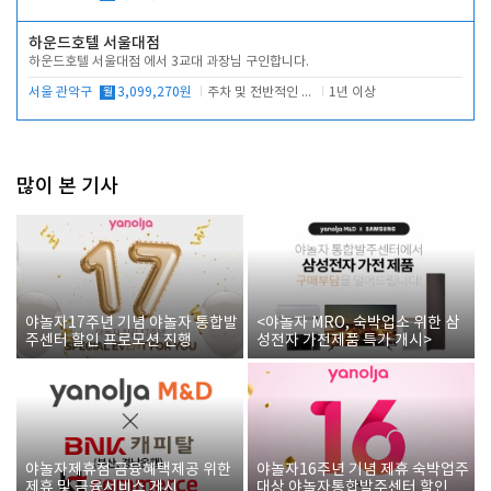
하운드호텔 서울대점
하운드호텔 서울대점 에서 3교대 과장님 구인합니다.
서울 관악구
월
3,099,270원
주차 및 전반적인 당번업무
1년 이상
많이 본 기사
야놀자17주년 기념 야놀자 통합발
<야놀자 MRO, 숙박업소 위한 삼
주센터 할인 프로모션 진행
성전자 가전제품 특가 개시>
야놀자제휴점 금융혜택제공 위한
야놀자16주년 기념 제휴 숙박업주
제휴 및 금융서비스 게시
대상 야놀자통합발주센터 할인쿠