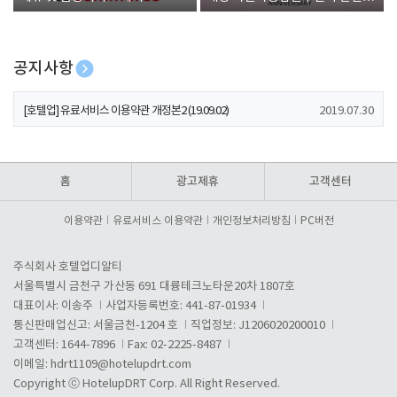
폰 증정
공지사항
[호텔업] 개인정보 처리방침 개정본1 (19.09.02)
2019.07.30
[호텔업] 유료서비스 이용약관 개정본2 (19.09.02)
2019.07.30
[호텔업] 개인정보 처리방침 개정본2 (19.09.02)
2019.07.30
홈
광고제휴
고객센터
이용약관
유료서비스 이용약관
개인정보처리방침
PC버전
주식회사 호텔업디알티
서울특별시 금천구 가산동 691 대륭테크노타운20차 1807호
대표이사: 이송주
사업자등록번호: 441-87-01934
통신판매업신고: 서울금천-1204 호
직업정보: J1206020200010
고객센터: 1644-7896
Fax: 02-2225-8487
이메일:
hdrt1109@hotelupdrt.com
Copyright ⓒ HotelupDRT Corp. All Right Reserved.