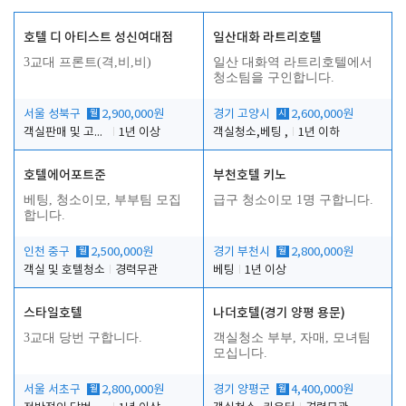
호텔 디 아티스트 성신여대점
일산대화 라트리호텔
3교대 프론트(격,비,비)
일산 대화역 라트리호텔에서
청소팀을 구인합니다.
서울 성북구
월
2,900,000원
경기 고양시
시
2,600,000원
객실판매 및 고객응대
1년 이상
객실청소,베팅 ,
1년 이하
호텔에어포트준
부천호텔 키노
베팅, 청소이모, 부부팀 모집
급구 청소이모 1명 구합니다.
합니다.
인천 중구
월
2,500,000원
경기 부천시
월
2,800,000원
객실 및 호텔청소
경력무관
베팅
1년 이상
스타일호텔
나더호텔(경기 양평 용문)
3교대 당번 구합니다.
객실청소 부부, 자매, 모녀팀
모십니다.
서울 서초구
월
2,800,000원
경기 양평군
월
4,400,000원