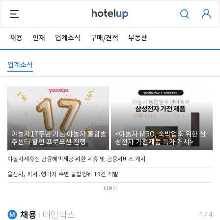
채용
인재
업계소식
구매/견적
부동산
업계소식
야놀자17주년 기념 야놀자 통합발
<야놀자 MRO, 숙박업소 위한 삼
주센터 할인 프로모션 진행
성전자 가전제품 특가 개시>
야놀자제휴점 금융혜택제공 위한 제휴 및 금융서비스 게시
울산시, 피서․행락지 주변 불법행위 19건 적발
더보기
채용
메인박스
1
/
4