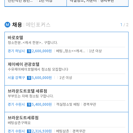
전반적인 당번업무
1년 이상
객실청소, 카운터
경력무관
채용
메인포커스
1
/
2
바로호텔
청소한분..<캐셔 한분>.. 구합니다.
경기 하남시
월
2,600,000원
베팅.,청소<<캐셔 모셔봅니다.
1년 이상
제이베이 관광호텔
수유제이베이호텔에서 청소팀 모집합니다
서울 강북구
월
5,600,000원
1년 이상
브라운도트호텔 세류점
부부또는 자매 청소팀 구합니다.
경기 수원시
월
5,400,000원
객실청소및 베팅
경력무관
브라운도트세류점
베팅삼촌구해요
경기 수원시
월
2,316,930원
베팅삼촌
경력무관