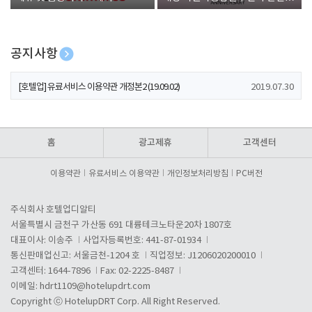
폰 증정
공지사항
[호텔업] 개인정보 처리방침 개정본1 (19.09.02)
2019.07.30
[호텔업] 유료서비스 이용약관 개정본2 (19.09.02)
2019.07.30
[호텔업] 개인정보 처리방침 개정본2 (19.09.02)
2019.07.30
홈
광고제휴
고객센터
이용약관
유료서비스 이용약관
개인정보처리방침
PC버전
주식회사 호텔업디알티
서울특별시 금천구 가산동 691 대륭테크노타운20차 1807호
대표이사: 이송주
사업자등록번호: 441-87-01934
통신판매업신고: 서울금천-1204 호
직업정보: J1206020200010
고객센터: 1644-7896
Fax: 02-2225-8487
이메일:
hdrt1109@hotelupdrt.com
Copyright ⓒ HotelupDRT Corp. All Right Reserved.