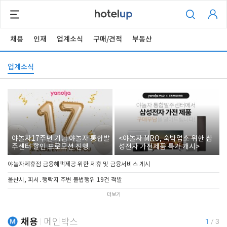
채용
인재
업계소식
구매/견적
부동산
업계소식
야놀자17주년 기념 야놀자 통합발
<야놀자 MRO, 숙박업소 위한 삼
주센터 할인 프로모션 진행
성전자 가전제품 특가 개시>
야놀자제휴점 금융혜택제공 위한 제휴 및 금융서비스 게시
울산시, 피서․행락지 주변 불법행위 19건 적발
더보기
채용
메인박스
1
/
3