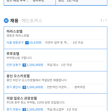
청소 배팅 부부 구합니다
경력무관
당번
1년 이상
채용
메인포커스
1
/
1
하라스호텔
영등포 하라스호텔
서울 영등포구
시
10,030원
카운터 업무 및 객실관리(청소상태 확인, 객실판매)
1년 이상
루루호텔
부부청소팀 구합니다
인천 남동구
월
2,500,000원
객실 청소
1년 이상
용인 오스카호텔
용인 처인구 오스카호텔에서 격일당번 채용합니다
경기 용인시
월
3,500,000원
전반적인 카운터 업무
경력무관
의왕 밀로스 관광호텔
주1회 휴무 청소 부부팀, 3교대 당번 모집합니다.
경기 의왕시
월
2,500,000원
객실 청소업무
1년 이상