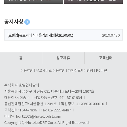
폰 증정
공지사항
[호텔업] 개인정보 처리방침 개정본1 (19.09.02)
2019.07.30
[호텔업] 유료서비스 이용약관 개정본2 (19.09.02)
2019.07.30
[호텔업] 개인정보 처리방침 개정본2 (19.09.02)
2019.07.30
홈
광고제휴
고객센터
이용약관
유료서비스 이용약관
개인정보처리방침
PC버전
주식회사 호텔업디알티
서울특별시 금천구 가산동 691 대륭테크노타운20차 1807호
대표이사: 이송주
사업자등록번호: 441-87-01934
통신판매업신고: 서울금천-1204 호
직업정보: J1206020200010
고객센터: 1644-7896
Fax: 02-2225-8487
이메일:
hdrt1109@hotelupdrt.com
Copyright ⓒ HotelupDRT Corp. All Right Reserved.