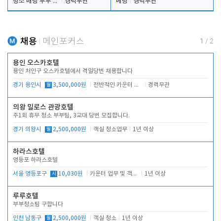
청소 배팅 부부 구합니다
경력무관
베팅
경력무관
채용
메인포커스
1
/
2
용인 오스카호텔
용인 처인구 오스카호텔에서 격일당번 채용합니다
경기 용인시
월
3,500,000원
전반적인 카운터 업무
경력무관
의왕 밀로스 관광호텔
주1회 휴무 청소 부부팀, 3교대 당번 모집합니다.
경기 의왕시
월
2,500,000원
객실 청소업무
1년 이상
하라스호텔
영등포 하라스호텔
서울 영등포구
시
10,030원
카운터 업무 및 객실관리(청소상태 확인, 객실판매)
1년 이상
루루호텔
부부청소팀 구합니다
인천 남동구
월
2,500,000원
객실 청소
1년 이상