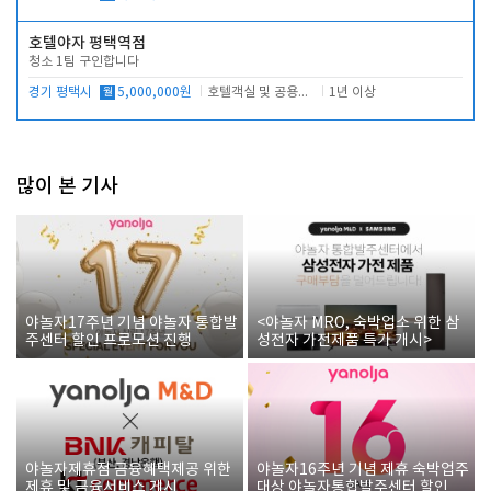
호텔야자 평택역점
청소 1팀 구인합니다
경기 평택시
월
5,000,000원
호텔객실 및 공용시설 청소 관리
1년 이상
많이 본 기사
야놀자17주년 기념 야놀자 통합발
<야놀자 MRO, 숙박업소 위한 삼
주센터 할인 프로모션 진행
성전자 가전제품 특가 개시>
야놀자제휴점 금융혜택제공 위한
야놀자16주년 기념 제휴 숙박업주
제휴 및 금융서비스 게시
대상 야놀자통합발주센터 할인쿠