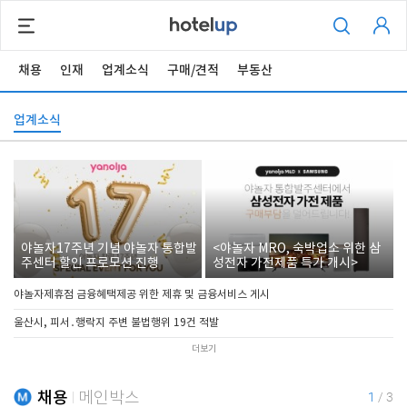
채용
인재
업계소식
구매/견적
부동산
업계소식
야놀자17주년 기념 야놀자 통합발
<야놀자 MRO, 숙박업소 위한 삼
주센터 할인 프로모션 진행
성전자 가전제품 특가 개시>
야놀자제휴점 금융혜택제공 위한 제휴 및 금융서비스 게시
울산시, 피서․행락지 주변 불법행위 19건 적발
더보기
채용
메인박스
1
/
3