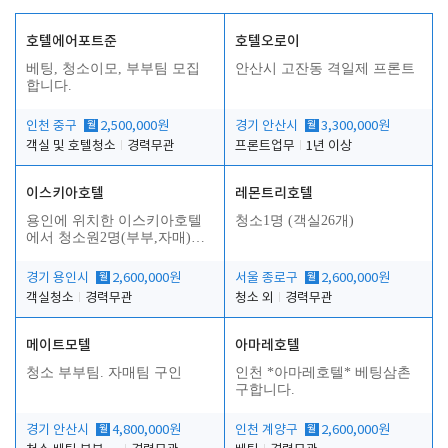
호텔에어포트준
호텔오로이
베팅, 청소이모, 부부팀 모집
안산시 고잔동 격일제 프론트
합니다.
인천 중구
월
2,500,000원
경기 안산시
월
3,300,000원
객실 및 호텔청소
경력무관
프론트업무
1년 이상
이스키아호텔
레몬트리호텔
용인에 위치한 이스키아호텔
청소1명 (객실26개)
에서 청소원2명(부부,자매)을
모집합니다..
경기 용인시
월
2,600,000원
서울 종로구
월
2,600,000원
객실청소
경력무관
청소 외
경력무관
메이트모텔
아마레호텔
청소 부부팀. 자매팀 구인
인천 *아마레호텔* 베팅삼촌
구합니다.
경기 안산시
월
4,800,000원
인천 계양구
월
2,600,000원