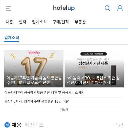
채용
인재
업계소식
구매/견적
부동산
업계소식
야놀자17주년 기념 야놀자 통합발
<야놀자 MRO, 숙박업소 위한 삼
주센터 할인 프로모션 진행
성전자 가전제품 특가 개시>
야놀자제휴점 금융혜택제공 위한 제휴 및 금융서비스 게시
울산시, 피서․행락지 주변 불법행위 19건 적발
더보기
채용
메인박스
1
/
6