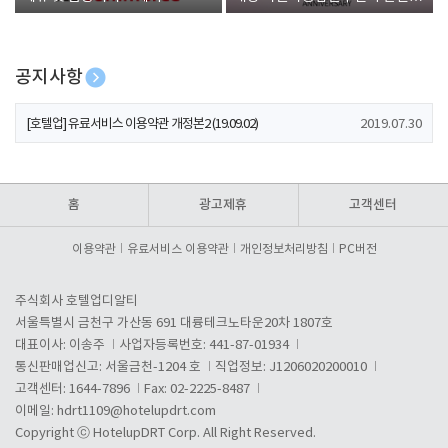
폰 증정
공지사항
[호텔업] 개인정보 처리방침 개정본1 (19.09.02)
2019.07.30
[호텔업] 유료서비스 이용약관 개정본2 (19.09.02)
2019.07.30
[호텔업] 개인정보 처리방침 개정본2 (19.09.02)
2019.07.30
홈
광고제휴
고객센터
이용약관
유료서비스 이용약관
개인정보처리방침
PC버전
주식회사 호텔업디알티
서울특별시 금천구 가산동 691 대륭테크노타운20차 1807호
대표이사: 이송주
사업자등록번호: 441-87-01934
통신판매업신고: 서울금천-1204 호
직업정보: J1206020200010
고객센터: 1644-7896
Fax: 02-2225-8487
이메일:
hdrt1109@hotelupdrt.com
Copyright ⓒ HotelupDRT Corp. All Right Reserved.