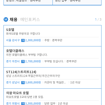
탕청소 .객실청소
경력무관
당번 업무
경력무관
채용
메인포커스
1
/
3
S호텔
화곡S호텔 주방이모 구합니다
서울 강서구
월
2,300,000원
주방
경력무관
호텔더클래스
이천 호텔더클래스 부부팀 구합니다.
경기 이천시
월
2,700,000원
부부팀 모십니다.
경력무관
ST124(스트리트124)
성남 스트리트124 격일근무자/주간근무자구인
경기 성남시
월
3,600,000원
카운터 및 객실관리 전반
1년 이상
의왕 마요트 호텔
마요트호텔 3교대 당번 1명 모집.
경기 의왕시
월
3,300,000원
당번 업무
1년 이상