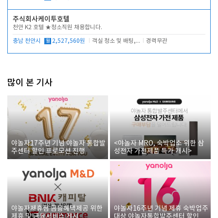
주식회사케이투호텔
천안 K2 호텔 ★청소직원 채용합니다.
충남 천안시
월
2,527,560원
객실 청소 및 배팅, 주변 시설 청소
경력무관
많이 본 기사
야놀자17주년 기념 야놀자 통합발
<야놀자 MRO, 숙박업소 위한 삼
주센터 할인 프로모션 진행
성전자 가전제품 특가 개시>
야놀자제휴점 금융혜택제공 위한
야놀자16주년 기념 제휴 숙박업주
제휴 및 금융서비스 게시
대상 야놀자통합발주센터 할인쿠