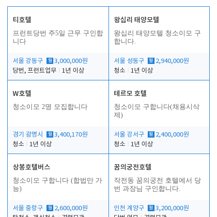
티호텔
왕십리 태양모텔
프런트당번 주5일 근무 구인합
왕십리 태양모텔 청소이모 구
니다
합니다.
서울 강동구
월
3,000,000원
서울 성동구
월
2,940,000원
당번, 프런트업무
1년 이상
청소
1년 이상
W호텔
테르모 호텔
청소이모 2명 모집합니다
청소이모 구합니다(채용시삭
제)
경기 광명시
월
3,400,170원
서울 강서구
월
2,400,000원
청소
1년 이상
청소
1년 이상
상봉호텔버스
꿈의궁전호텔
청소이모 구합니다 (합법만 가
작전동 꿈의궁전 호텔에서 당
능)
번 과장님 구인합니다.
서울 중랑구
월
2,600,000원
인천 계양구
월
3,200,000원