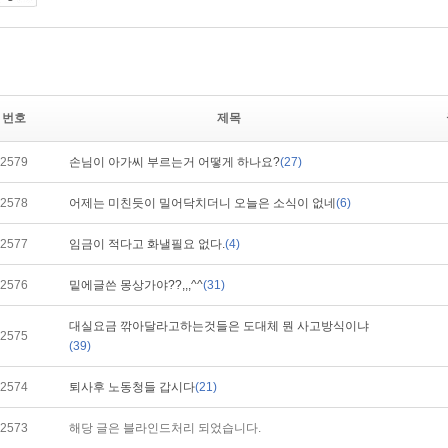
번호
제목
2579
손님이 아가씨 부르는거 어떻게 하나요?
(27)
2578
어제는 미친듯이 밀어닥치더니 오늘은 소식이 없네
(6)
2577
임금이 적다고 화낼필요 없다.
(4)
2576
밑에글쓴 몽상가야??,,,^^
(31)
대실요금 깎아달라고하는것들은 도대체 뭔 사고방식이냐
2575
(39)
2574
퇴사후 노동청들 갑시다
(21)
2573
해당 글은 블라인드처리 되었습니다.