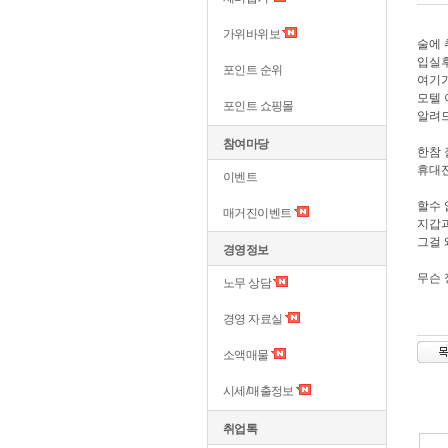
가위바위보
술에 
입실후
포인트 순위
여기가
모텔 
포인트 쇼핑몰
알려
참여마당
한참 
휴대전
이벤트
할수 
매거진이벤트
지갑과
그걸 
경영정보
무슨 
노무 상담
경영 자료실
소액매물
시세/매출정보
취업톡