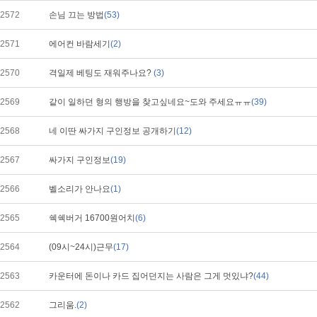
2572
손님 끄는 방법
(53)
2571
에어컨 바람세기
(2)
2570
격일제 베팅도 재워주나요?
(3)
2569
같이 일하던 형의 행방을 찾고싶네요~도와 주세요ㅠㅠ
(39)
2568
네 이딴 싸가지 구인정보 공개하기
(12)
2567
싸가지 구인정보
(19)
2566
벨소리가 안나요
(1)
2565
쉑쉑버거 16700원어치
(6)
2564
(09시~24시)근무
(17)
2563
카운터에 돈이나 카드 집어던지는 사람은 그게 멋있냐?
(44)
2562
그리움.
(2)