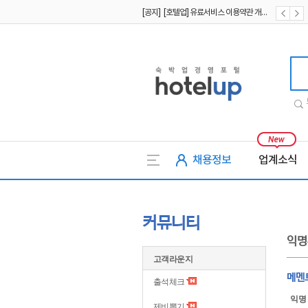
[공지] [호텔업] 유료서비스 이용약관 개정본2 (19.09.02)
[공지] [호텔업] 개인정보 처리방침 개정본2 (19.09.02)
호텔업
채용정보
업계소식
커뮤니티
익명
고객라운지
메멘
출석체크
익명
제비뽑기