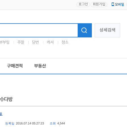
로그인
회원가입
모바일
로고
상세검색
부부팀
주말
당번
캐셔
청소
구매견적
부동산
수다방
토
등록일
2016.07.14 05:27:23
조회
4,544