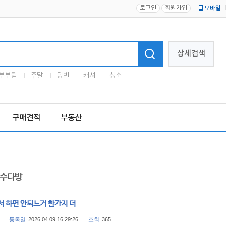
로그인
회원가입
모바일
로고
상세검색
부부팀
주말
당번
캐셔
청소
구매견적
부동산
수다방
서 하면 안되느거 한가지 더
등록일
2026.04.09 16:29:26
조회
365