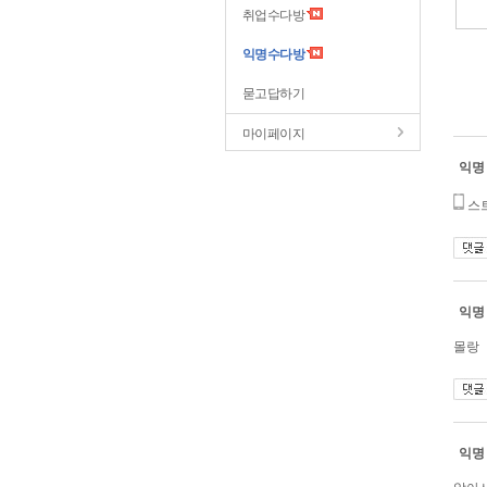
취업수다방
익명수다방
묻고답하기
마이페이지