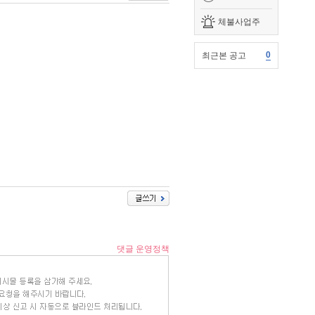
체불사업주
0
최근본 공고