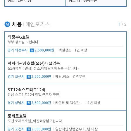
청소
1년 이상
청소 외
경력무관
채용
메인포커스
1
/
2
의정부G호텔
부부 청소팀 모십니다
경기 의정부시
월
2,500,000원
객실청소
1년 이상
럭셔리관광호텔(오산)대실없음
오산(럭셔리관광) 청소,베팅같이하실분 구합니다~
경기 오산시
월
2,500,000원
베팅,청소
경력무관
ST124(스트리트124)
성남 스트리트124 격일 근무자 구인
경기 성남시
월
3,600,000원
카운터 및 객실관리 전반
1년 이상
로제토호텔
포천 로제토호텔_야간과장님모십니다.
경기 포천시
월
3,000,000원
일반적인 당번업무
1년 이상