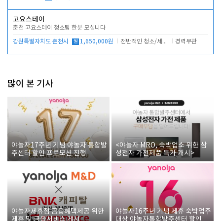
고요스테이
춘천 고요스테이 청소팀 한분 모십니다
강원특별자치도 춘천시
월
1,650,000원
전반적인 청소/세탁업무
경력무관
많이 본 기사
야놀자17주년 기념 야놀자 통합발
<야놀자 MRO, 숙박업소 위한 삼
주센터 할인 프로모션 진행
성전자 가전제품 특가 개시>
야놀자제휴점 금융혜택제공 위한
야놀자16주년 기념 제휴 숙박업주
제휴 및 금융서비스 게시
대상 야놀자통합발주센터 할인쿠