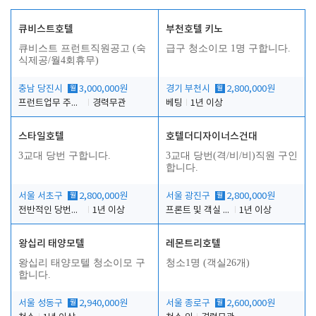
큐비스트호텔
부천호텔 키노
큐비스트 프런트직원공고 (숙
급구 청소이모 1명 구합니다.
식제공/월4회휴무)
충남 당진시
월
3,000,000원
경기 부천시
월
2,800,000원
프런트업무 주간, 야간
경력무관
베팅
1년 이상
스타일호텔
호텔더디자이너스건대
3교대 당번 구합니다.
3교대 당번(격/비/비)직원 구인
합니다.
서울 서초구
월
2,800,000원
서울 광진구
월
2,800,000원
전반적인 당번업무
1년 이상
프론트 및 객실 유지 보수 업무
1년 이상
왕십리 태양모텔
레몬트리호텔
왕십리 태양모텔 청소이모 구
청소1명 (객실26개)
합니다.
서울 성동구
월
2,940,000원
서울 종로구
월
2,600,000원