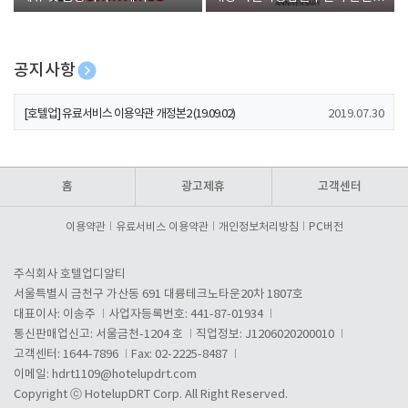
폰 증정
공지사항
[호텔업] 개인정보 처리방침 개정본1 (19.09.02)
2019.07.30
[호텔업] 유료서비스 이용약관 개정본2 (19.09.02)
2019.07.30
[호텔업] 개인정보 처리방침 개정본2 (19.09.02)
2019.07.30
홈
광고제휴
고객센터
이용약관
유료서비스 이용약관
개인정보처리방침
PC버전
주식회사 호텔업디알티
서울특별시 금천구 가산동 691 대륭테크노타운20차 1807호
대표이사: 이송주
사업자등록번호: 441-87-01934
통신판매업신고: 서울금천-1204 호
직업정보: J1206020200010
고객센터: 1644-7896
Fax: 02-2225-8487
이메일:
hdrt1109@hotelupdrt.com
Copyright ⓒ HotelupDRT Corp. All Right Reserved.