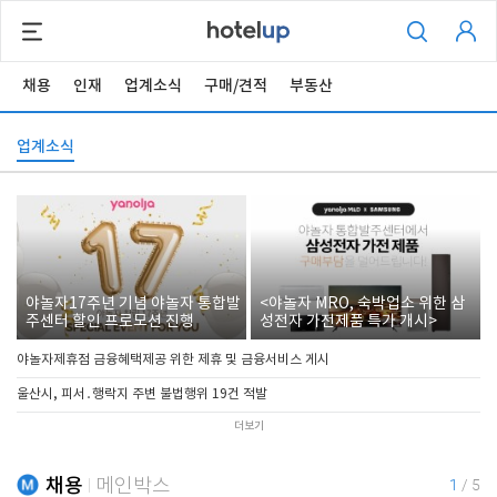
채용
인재
업계소식
구매/견적
부동산
업계소식
야놀자17주년 기념 야놀자 통합발
<야놀자 MRO, 숙박업소 위한 삼
주센터 할인 프로모션 진행
성전자 가전제품 특가 개시>
야놀자제휴점 금융혜택제공 위한 제휴 및 금융서비스 게시
울산시, 피서․행락지 주변 불법행위 19건 적발
더보기
채용
메인박스
1
/
5