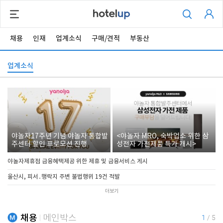
채용
인재
업계소식
구매/견적
부동산
업계소식
야놀자17주년 기념 야놀자 통합발
<야놀자 MRO, 숙박업소 위한 삼
주센터 할인 프로모션 진행
성전자 가전제품 특가 개시>
야놀자제휴점 금융혜택제공 위한 제휴 및 금융서비스 게시
울산시, 피서․행락지 주변 불법행위 19건 적발
더보기
채용
메인박스
1
/
5