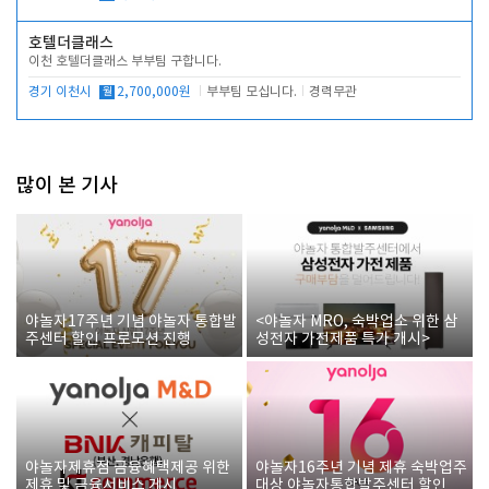
호텔더클래스
이천 호텔더클래스 부부팀 구합니다.
경기 이천시
월
2,700,000원
부부팀 모십니다.
경력무관
많이 본 기사
야놀자17주년 기념 야놀자 통합발
<야놀자 MRO, 숙박업소 위한 삼
주센터 할인 프로모션 진행
성전자 가전제품 특가 개시>
야놀자제휴점 금융혜택제공 위한
야놀자16주년 기념 제휴 숙박업주
제휴 및 금융서비스 게시
대상 야놀자통합발주센터 할인쿠