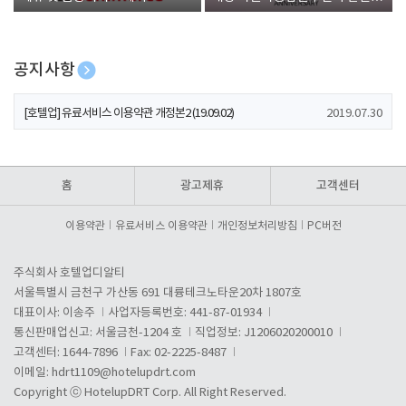
폰 증정
공지사항
[호텔업] 개인정보 처리방침 개정본1 (19.09.02)
2019.07.30
[호텔업] 유료서비스 이용약관 개정본2 (19.09.02)
2019.07.30
[호텔업] 개인정보 처리방침 개정본2 (19.09.02)
2019.07.30
홈
광고제휴
고객센터
이용약관
유료서비스 이용약관
개인정보처리방침
PC버전
주식회사 호텔업디알티
서울특별시 금천구 가산동 691 대륭테크노타운20차 1807호
대표이사: 이송주
사업자등록번호: 441-87-01934
통신판매업신고: 서울금천-1204 호
직업정보: J1206020200010
고객센터: 1644-7896
Fax: 02-2225-8487
이메일:
hdrt1109@hotelupdrt.com
Copyright ⓒ HotelupDRT Corp. All Right Reserved.