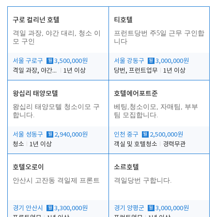
구로 컬리넌 호텔
티호텔
격일 과장, 야간 대리, 청소 이
프런트당번 주5일 근무 구인합
모 구인
니다
서울 구로구
월
3,500,000원
서울 강동구
월
3,000,000원
격일 과장, 야간 대리, 청소 이모
1년 이상
당번, 프런트업무
1년 이상
왕십리 태양모텔
호텔에어포트준
왕십리 태양모텔 청소이모 구
베팅,청소이모, 자매팀, 부부
합니다.
팀 모집합니다.
서울 성동구
월
2,940,000원
인천 중구
월
2,500,000원
청소
1년 이상
객실 및 호텔청소
경력무관
호텔오로이
소르호텔
안산시 고잔동 격일제 프론트
격일당번 구합니다.
경기 안산시
월
3,300,000원
경기 양평군
월
3,000,000원