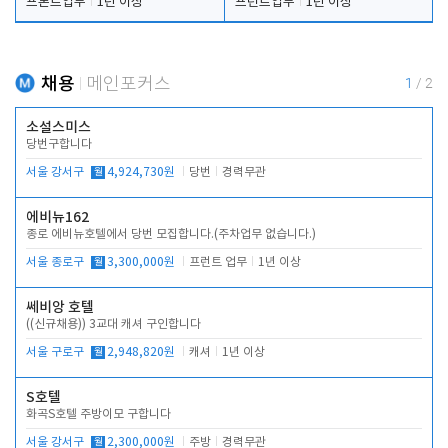
프론트업무
1년 이상
프런트업무
1년 이상
채용
메인포커스
1
/
2
소설스미스
당번구합니다
서울 강서구
월
4,924,730원
당번
경력무관
에비뉴162
종로 에비뉴호텔에서 당번 모집합니다.(주차업무 없습니다.)
서울 종로구
월
3,300,000원
프런트 업무
1년 이상
쎄비앙 호텔
((신규채용)) 3교대 캐셔 구인합니다
서울 구로구
월
2,948,820원
캐셔
1년 이상
S호텔
화곡S호텔 주방이모 구합니다
서울 강서구
월
2,300,000원
주방
경력무관