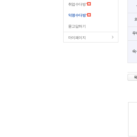
취업수다방
익명수다방
묻고답하기
우
마이페이지
숙