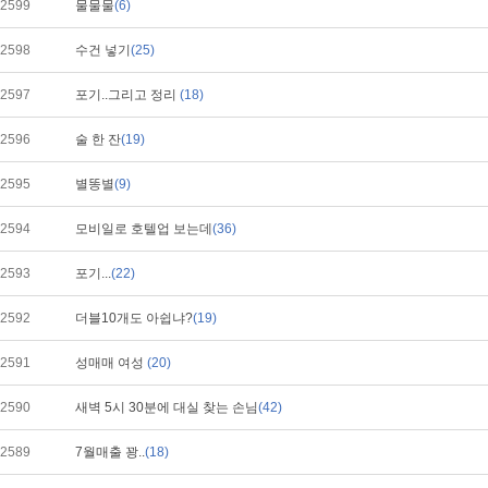
2599
물물물
(6)
2598
수건 넣기
(25)
2597
포기..그리고 정리
(18)
2596
술 한 잔
(19)
2595
별똥별
(9)
2594
모비일로 호텔업 보는데
(36)
2593
포기...
(22)
2592
더블10개도 아쉽냐?
(19)
2591
성매매 여성
(20)
2590
새벽 5시 30분에 대실 찾는 손님
(42)
2589
7월매출 꽝..
(18)