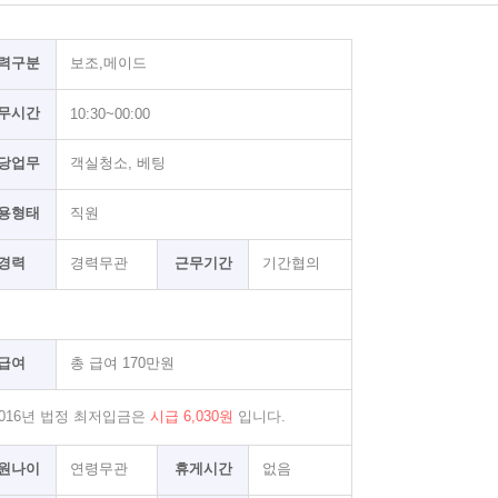
력구분
보조,메이드
무시간
10:30~00:00
당업무
객실청소, 베팅
용형태
직원
경력
경력무관
근무기간
기간협의
급여
총 급여 170만원
 2016년 법정 최저입금은
시급 6,030원
입니다.
원나이
연령무관
휴게시간
없음