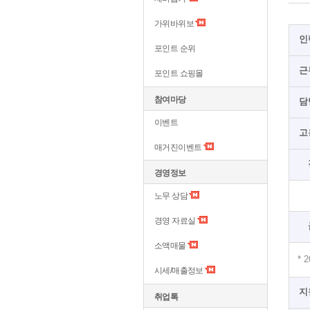
가위바위보
인
포인트 순위
근
포인트 쇼핑몰
참여마당
담
이벤트
고
매거진이벤트
경영정보
노무 상담
경영 자료실
소액매물
*
시세/매출정보
지
취업톡