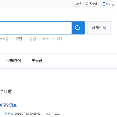
로그인
회원가입
모바일
로고
상세검색
부부팀
주말
당번
캐셔
청소
구매견적
부동산
수다방
지 구인정보
등록일
2016.07.20 00:29:52
조회
4,201