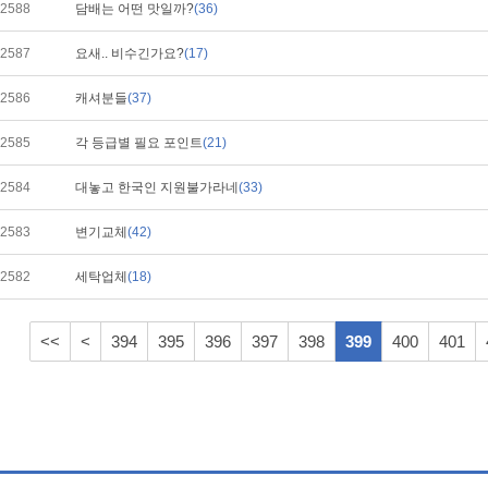
2588
담배는 어떤 맛일까?
(36)
2587
요새.. 비수긴가요?
(17)
2586
캐셔분들
(37)
2585
각 등급별 필요 포인트
(21)
2584
대놓고 한국인 지원불가라네
(33)
2583
변기교체
(42)
2582
세탁업체
(18)
<<
<
394
395
396
397
398
399
400
401