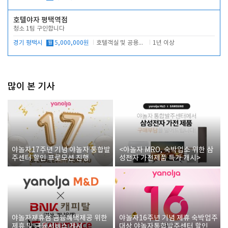
호텔야자 평택역점
청소 1팀 구인합니다
경기 평택시
월
5,000,000원
호텔객실 및 공용시설 청소 관리
1년 이상
많이 본 기사
야놀자17주년 기념 야놀자 통합발
<야놀자 MRO, 숙박업소 위한 삼
주센터 할인 프로모션 진행
성전자 가전제품 특가 개시>
야놀자제휴점 금융혜택제공 위한
야놀자16주년 기념 제휴 숙박업주
제휴 및 금융서비스 게시
대상 야놀자통합발주센터 할인쿠