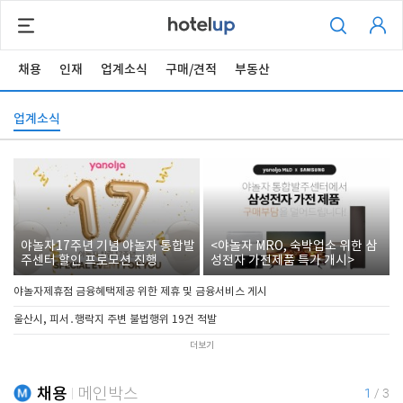
채용
인재
업계소식
구매/견적
부동산
업계소식
야놀자17주년 기념 야놀자 통합발
<야놀자 MRO, 숙박업소 위한 삼
주센터 할인 프로모션 진행
성전자 가전제품 특가 개시>
야놀자제휴점 금융혜택제공 위한 제휴 및 금융서비스 게시
울산시, 피서․행락지 주변 불법행위 19건 적발
더보기
채용
메인박스
1
/
3