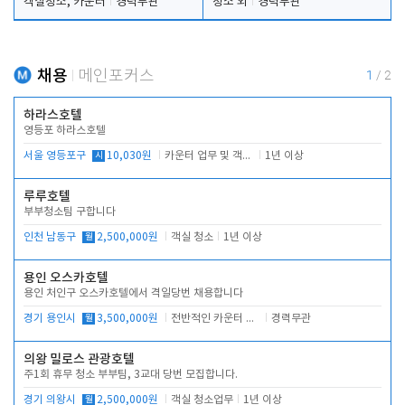
객실청소, 카운터
경력무관
청소 외
경력무관
채용
메인포커스
1
/
2
하라스호텔
영등포 하라스호텔
서울 영등포구
시
10,030원
카운터 업무 및 객실관리(청소상태 확인, 객실판매)
1년 이상
루루호텔
부부청소팀 구합니다
인천 남동구
월
2,500,000원
객실 청소
1년 이상
용인 오스카호텔
용인 처인구 오스카호텔에서 격일당번 채용합니다
경기 용인시
월
3,500,000원
전반적인 카운터 업무
경력무관
의왕 밀로스 관광호텔
주1회 휴무 청소 부부팀, 3교대 당번 모집합니다.
경기 의왕시
월
2,500,000원
객실 청소업무
1년 이상