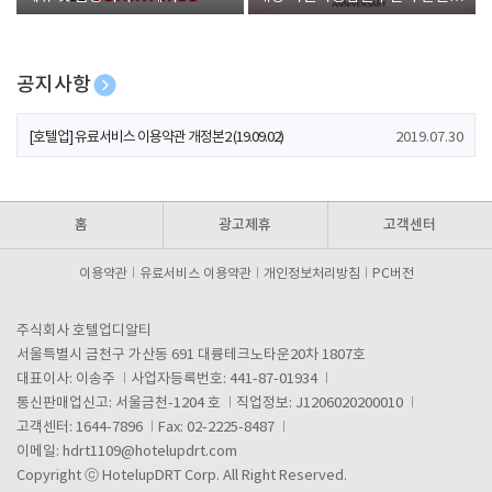
폰 증정
공지사항
[호텔업] 개인정보 처리방침 개정본1 (19.09.02)
2019.07.30
[호텔업] 유료서비스 이용약관 개정본2 (19.09.02)
2019.07.30
[호텔업] 개인정보 처리방침 개정본2 (19.09.02)
2019.07.30
홈
광고제휴
고객센터
이용약관
유료서비스 이용약관
개인정보처리방침
PC버전
주식회사 호텔업디알티
서울특별시 금천구 가산동 691 대륭테크노타운20차 1807호
대표이사: 이송주
사업자등록번호: 441-87-01934
통신판매업신고: 서울금천-1204 호
직업정보: J1206020200010
고객센터: 1644-7896
Fax: 02-2225-8487
이메일:
hdrt1109@hotelupdrt.com
Copyright ⓒ HotelupDRT Corp. All Right Reserved.