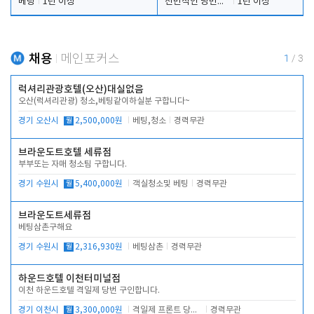
베팅
1년 이상
전반적인 당번업무
1년 이상
채용
메인포커스
1
/
3
럭셔리관광호텔(오산)대실없음
오산(럭셔리관광) 청소,베팅같이하실분 구합니다~
경기 오산시
월
2,500,000원
베팅,청소
경력무관
브라운도트호텔 세류점
부부또는 자매 청소팀 구합니다.
경기 수원시
월
5,400,000원
객실청소및 베팅
경력무관
브라운도트세류점
베팅삼촌구해요
경기 수원시
월
2,316,930원
베팅삼촌
경력무관
하운드호텔 이천터미널점
이천 하운드호텔 격일제 당번 구인합니다.
경기 이천시
월
3,300,000원
격일제 프론트 당번 업무로 주차 및 객실 점검
경력무관