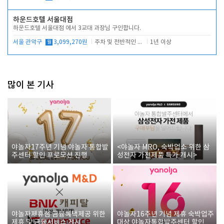
하운드호텔 서울대점
하운드호텔 서울대점 에서 3교대 과장님 구인합니다.
서울 관악구
월
3,099,270원
주차 및 전반적인 당번업무
1년 이상
많이 본 기사
야놀자17주년 기념 야놀자 통합발
<야놀자 MRO, 숙박업소 위한 삼
주센터 할인 프로모션 진행
성전자 가전제품 특가 개시>
야놀자제휴점 금융혜택제공 위한
야놀자16주년 기념 제휴 숙박업주
제휴 및 금융서비스 게시
대상 야놀자통합발주센터 할인쿠