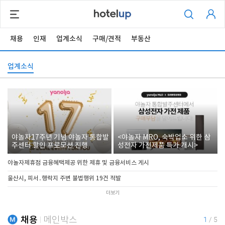
채용
인재
업계소식
구매/견적
부동산
업계소식
야놀자17주년 기념 야놀자 통합발
<야놀자 MRO, 숙박업소 위한 삼
주센터 할인 프로모션 진행
성전자 가전제품 특가 개시>
야놀자제휴점 금융혜택제공 위한 제휴 및 금융서비스 게시
울산시, 피서․행락지 주변 불법행위 19건 적발
더보기
채용
메인박스
1
/
5