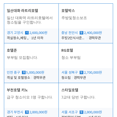
일산대화 라트리호텔
호텔박스
일산 대화역 라트리호텔에서
주방및청소보조
청소팀을 구인합니다.
경기 고양시
시
2,600,000원
충남 천안시
월
2,400,000원
객실청소,베팅 ,
1년 이하
주방2인식사준비및청소린렌보조
경력무관
호텔준
RG호텔
부부팀 모집합니다.
청소 부부팀
인천 중구
월
5,000,000원
서울 성북구
월
2,700,000원
객실 및 호텔청소
경력무관
청소팀
경력무관
부천호텔 키노
스타일호텔
급구 청소이모 1명 구합니다.
3교대 당번 구합니다.
경기 부천시
월
2,800,000원
서울 서초구
월
2,800,000원