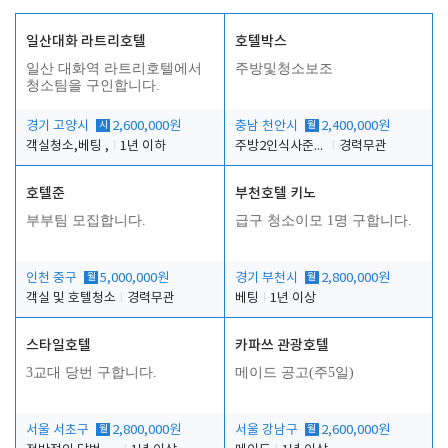
일산대화 라트리호텔
호텔박스
일산 대화역 라트리호텔에서
주방및청소보조
청소팀을 구인합니다.
경기 고양시
시
2,600,000원
충남 천안시
월
2,400,000원
객실청소,베팅 ,
1년 이하
주방2인식사준비및청소린렌보조
경력무관
호텔준
부천호텔 키노
부부팀 모집합니다.
급구 청소이모 1명 구합니다.
인천 중구
월
5,000,000원
경기 부천시
월
2,800,000원
객실 및 호텔청소
경력무관
베팅
1년 이상
스타일호텔
카파쓰 관광호텔
3교대 당번 구합니다.
메이드 공고(주5일)
서울 서초구
월
2,800,000원
서울 강남구
월
2,600,000원