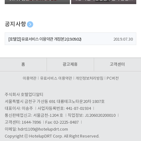
폰 증정
공지사항
[호텔업] 개인정보 처리방침 개정본1 (19.09.02)
2019.07.30
[호텔업] 유료서비스 이용약관 개정본2 (19.09.02)
2019.07.30
[호텔업] 개인정보 처리방침 개정본2 (19.09.02)
2019.07.30
홈
광고제휴
고객센터
이용약관
유료서비스 이용약관
개인정보처리방침
PC버전
주식회사 호텔업디알티
서울특별시 금천구 가산동 691 대륭테크노타운20차 1807호
대표이사: 이송주
사업자등록번호: 441-87-01934
통신판매업신고: 서울금천-1204 호
직업정보: J1206020200010
고객센터: 1644-7896
Fax: 02-2225-8487
이메일:
hdrt1109@hotelupdrt.com
Copyright ⓒ HotelupDRT Corp. All Right Reserved.