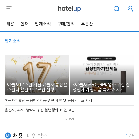
채용
인재
업계소식
구매/견적
부동산
업계소식
야놀자17주년 기념 야놀자 통합발
<야놀자 MRO, 숙박업소 위한 삼
주센터 할인 프로모션 진행
성전자 가전제품 특가 개시>
야놀자제휴점 금융혜택제공 위한 제휴 및 금융서비스 게시
울산시, 피서․행락지 주변 불법행위 19건 적발
더보기
채용
메인박스
1
/
5