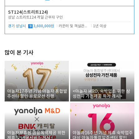
ST124(스트리트124)
성남 스트리트124 격일 근무자 구인
경기 성남시
월
3,600,000원
카운터 및 객실관리 전반
1년 이상
많이 본 기사
야놀자17주년 기념 야놀자 통합발
<야놀자 MRO, 숙박업소 위한 삼
주센터 할인 프로모션 진행
성전자 가전제품 특가 개시>
야놀자제휴점 금융혜택제공 위한
야놀자16주년 기념 제휴 숙박업주
제휴 및 금융서비스 게시
대상 야놀자통합발주센터 할인쿠