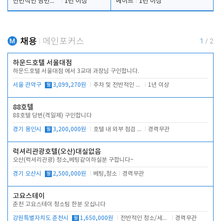
전반적인 당번업무
1년 이상
메이드
1년 이상
채용
메인포커스
1
/
2
하운드호텔 서울대점
하운드호텔 서울대점 에서 3교대 과장님 구인합니다.
서울 관악구
월
3,099,270원
주차 및 전반적인 당번업무
1년 이상
88호텔
88호텔 당번(격일제) 구인합니다
경기 용인시
월
3,200,000원
호텔 내 외부 점검 및 프런트 운영
경력무관
럭셔리관광호텔(오산)대실없음
오산(럭셔리관광) 청소,베팅같이하실분 구합니다~
경기 오산시
월
2,500,000원
베팅,청소
경력무관
고요스테이
춘천 고요스테이 청소팀 한분 모십니다
강원특별자치도 춘천시
월
1,650,000원
전반적인 청소/세탁업무
경력무관