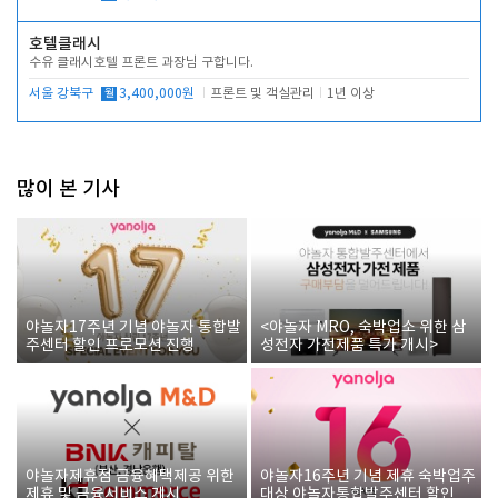
호텔클래시
수유 클래시호텔 프론트 과장님 구합니다.
서울 강북구
월
3,400,000원
프론트 및 객실관리
1년 이상
많이 본 기사
야놀자17주년 기념 야놀자 통합발
<야놀자 MRO, 숙박업소 위한 삼
주센터 할인 프로모션 진행
성전자 가전제품 특가 개시>
야놀자제휴점 금융혜택제공 위한
야놀자16주년 기념 제휴 숙박업주
제휴 및 금융서비스 게시
대상 야놀자통합발주센터 할인쿠