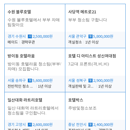
수원 블루호텔
사당역 메트로21
수원 블루호텔에서 부부 자매
부부 청소팀 구합니다
팀찾아요
경기 수원시
시
2,500,000원
서울 관악구
월
5,800,000원
메이드
경력무관
객실청소
1년 이상
방이동 호텔라움
호텔 디 아티스트 성신여대점
방이동 호텔라움 청소팀(부부/
3교대 프론트(격,비,비)
자매) 모집합니다.
서울 송파구
월
5,600,000원
서울 성북구
월
2,900,000원
전반적인 청소 업무(객실청소.객실정리)
1년 이상
객실판매 및 고객응대
1년 이상
일산대화 라트리호텔
호텔박스
일산 대화역 라트리호텔에서
주방및청소보조
청소팀을 구인합니다.
경기 고양시
시
2,600,000원
충남 천안시
월
2,400,000원