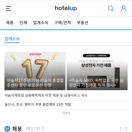
채용
인재
업계소식
구매/견적
부동산
업계소식
야놀자17주년 기념 야놀자 통합발
<야놀자 MRO, 숙박업소 위한 삼
주센터 할인 프로모션 진행
성전자 가전제품 특가 개시>
야놀자제휴점 금융혜택제공 위한 제휴 및 금융서비스 게시
울산시, 피서․행락지 주변 불법행위 19건 적발
더보기
채용
메인박스
1
/
5