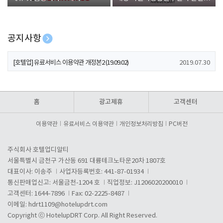
폰 증정
공지사항
[호텔업] 개인정보 처리방침 개정본1 (19.09.02)
2019.07.30
[호텔업] 유료서비스 이용약관 개정본2 (19.09.02)
2019.07.30
[호텔업] 개인정보 처리방침 개정본2 (19.09.02)
2019.07.30
홈
광고제휴
고객센터
이용약관
유료서비스 이용약관
개인정보처리방침
PC버전
주식회사 호텔업디알티
서울특별시 금천구 가산동 691 대륭테크노타운20차 1807호
대표이사: 이송주
사업자등록번호: 441-87-01934
통신판매업신고: 서울금천-1204 호
직업정보: J1206020200010
고객센터: 1644-7896
Fax: 02-2225-8487
이메일:
hdrt1109@hotelupdrt.com
Copyright ⓒ HotelupDRT Corp. All Right Reserved.