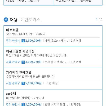
객실청소,베팅 ,
1년 이하
주방2인식사준비및청소린렌보조
경력무관
채용
메인포커스
1
/
2
바로호텔
청소한분..<캐셔 한분>.. 구합니다.
경기 하남시
월
2,600,000원
베팅.,청소<<캐셔 모셔봅니다.
1년 이상
하운드호텔 서울대점
하운드호텔 서울대점 에서 3교대 과장님 구인합니다.
서울 관악구
월
3,099,270원
주차 및 전반적인 당번업무
1년 이상
제이베이 관광호텔
수유제이베이호텔에서 청소팀 모집합니다
서울 강북구
월
5,600,000원
1년 이상
88호텔
88호텔 당번(격일제) 구인합니다
경기 용인시
월
3,200,000원
호텔 내 외부 점검 및 프런트 운영
경력무관