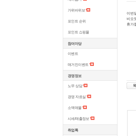
가위바위보
이번달
비오
포인트 순위
휴가철
포인트 쇼핑몰
참여마당
이벤트
매거진이벤트
경영정보
노무 상담
경영 자료실
소액매물
시세/매출정보
취업톡