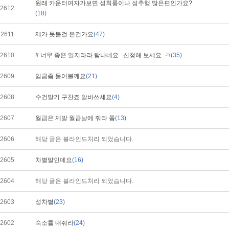
원래 카운터여자가보면 성희롱이나 성추행 많은편인가요?
2612
(18)
2611
제가 못볼걸 본건가요
(47)
2610
# 너무 좋은 일지라라 탐나네요.. 신청해 보세요. ㅋ
(35)
2609
임금좀 물어볼께요
(21)
2608
수건말기 구찬죠 알바쓰세요
(4)
2607
월급은 제발 월급날에 줘라 쫌
(13)
2606
해당 글은 블라인드처리 되었습니다.
2605
차별말인데요
(16)
2604
해당 글은 블라인드처리 되었습니다.
2603
성차별
(23)
2602
숙소를 내줘라
(24)