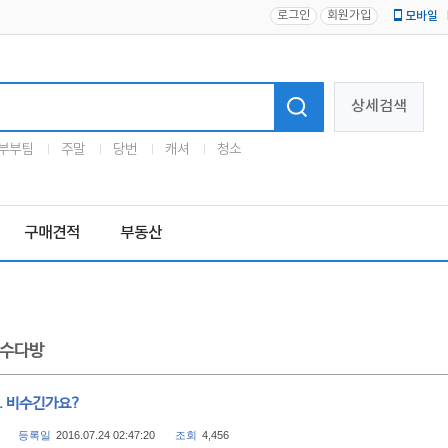
로그인
회원가입
모바일
로고
상세검색
부부팀
주말
당번
캐셔
청소
구매견적
부동산
수다방
. 비수긴가요?
등록일
2016.07.24 02:47:20
조회
4,456