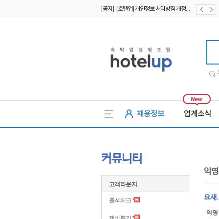
[공지] [호텔업] 개인정보 처리방침 개정본1 (19.09.02)
[공지] [호텔업] 유료서비스 이용약관 개정본2 (19.09.02)
호텔업
채용정보
업계소식
커뮤니티
익명
고객라운지
요새.
출석체크
익명
제비뽑기