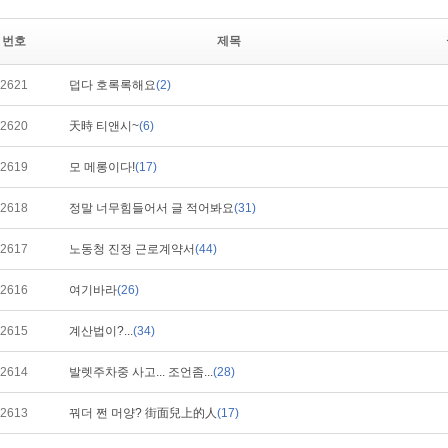
번호
제목
2621
덥다 호록록해요
(2)
2620
天時 티앤시~
(6)
2619
모 메롱이다!
(17)
2618
정말 너무힘들어서 글 적어봐요
(31)
2617
노동청 진정 근로계약서
(44)
2616
여기바라
(26)
2615
계산법이?...
(34)
2614
발렛주차중 사고... 조언좀...
(28)
2613
꿔더 쩐 머양? 街面兒上的人
(17)