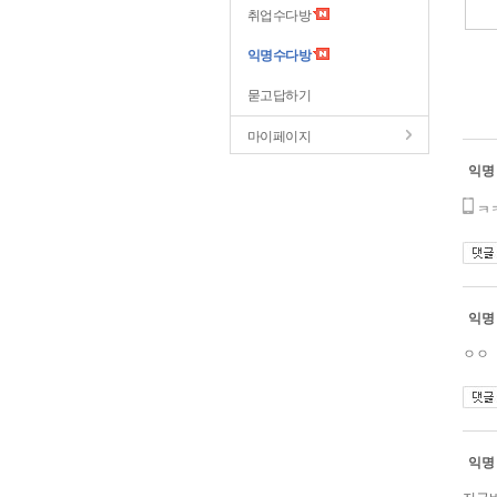
취업수다방
익명수다방
묻고답하기
마이페이지