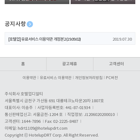
폰 증정
공지사항
[호텔업] 개인정보 처리방침 개정본1 (19.09.02)
2019.07.30
[호텔업] 유료서비스 이용약관 개정본2 (19.09.02)
2019.07.30
[호텔업] 개인정보 처리방침 개정본2 (19.09.02)
2019.07.30
홈
광고제휴
고객센터
이용약관
유료서비스 이용약관
개인정보처리방침
PC버전
주식회사 호텔업디알티
서울특별시 금천구 가산동 691 대륭테크노타운20차 1807호
대표이사: 이송주
사업자등록번호: 441-87-01934
통신판매업신고: 서울금천-1204 호
직업정보: J1206020200010
고객센터: 1644-7896
Fax: 02-2225-8487
이메일:
hdrt1109@hotelupdrt.com
Copyright ⓒ HotelupDRT Corp. All Right Reserved.