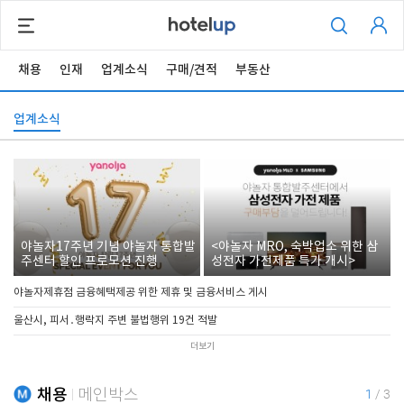
채용
인재
업계소식
구매/견적
부동산
업계소식
야놀자17주년 기념 야놀자 통합발
<야놀자 MRO, 숙박업소 위한 삼
주센터 할인 프로모션 진행
성전자 가전제품 특가 개시>
야놀자제휴점 금융혜택제공 위한 제휴 및 금융서비스 게시
울산시, 피서․행락지 주변 불법행위 19건 적발
더보기
채용
메인박스
1
/
3