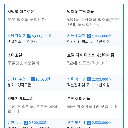
사당역 메트로21
방이동 호텔라움
부부 청소팀 구합니다
방이동 호텔라움 청소팀(부부/
자매) 모집합니다.
서울 관악구
월
5,800,000원
서울 송파구
월
5,600,000원
객실청소
1년 이상
전반적인 청소 업무(객실청소.객실정리)
1년 이상
소마호텔
호텔 디 아티스트 성신여대점
주말청소이모알바
3교대 프론트(격,비,비)
인천 미추홀구
시
10,030원
서울 성북구
월
2,900,000원
청소
경력무관
객실판매 및 고객응대
1년 이상
호텔에어포트준
부천호텔 키노
베팅, 청소이모, 부부팀 모집
급구 청소이모 1명 구합니다.
합니다.
인천 중구
월
2,500,000원
경기 부천시
월
2,800,000원