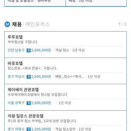
객실 및 호텔청소
경력무관
베팅
1년 이상
채용
메인포커스
1
/
2
루루호텔
부부청소팀 구합니다
인천 남동구
월
2,600,000원
객실 청소
1년 이상
바로호텔
청소한분..<캐셔 한분>.. 구합니다.
경기 하남시
월
2,600,000원
베팅.,청소<<캐셔 모셔봅니다.
1년 이상
제이베이 관광호텔
수유제이베이호텔에서 청소팀 모집합니다
서울 강북구
월
5,600,000원
1년 이상
의왕 밀로스 관광호텔
주1회 휴무 청소 부부팀, 3교대 당번 모집합니다.
경기 의왕시
월
2,500,000원
객실 청소업무
1년 이상