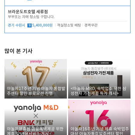
브라운도트호텔 세류점
부부또는 자매 청소팀 구합니다.
경기 수원시
월
5,400,000원
객실청소및 베팅
경력무관
많이 본 기사
야놀자17주년 기념 야놀자 통합발
<야놀자 MRO, 숙박업소 위한 삼
주센터 할인 프로모션 진행
성전자 가전제품 특가 개시>
야놀자제휴점 금융혜택제공 위한
야놀자16주년 기념 제휴 숙박업주
제휴 및 금융서비스 게시
대상 야놀자통합발주센터 할인쿠