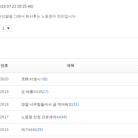
번호
제목
2620
天時 티앤시~
(6)
2619
모 메롱이다!
(17)
2618
정말 너무힘들어서 글 적어봐요
(31)
2617
노동청 진정 근로계약서
(44)
2616
여기바라
(26)