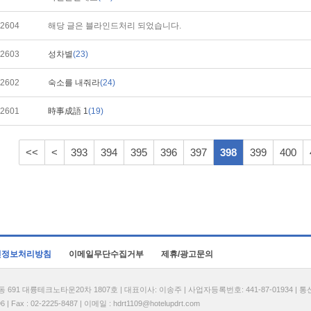
2604
해당 글은 블라인드처리 되었습니다.
2603
성차별
(23)
2602
숙소를 내줘라
(24)
2601
時事成語 1
(19)
<<
<
393
394
395
396
397
398
399
400
인정보처리방침
이메일무단수집거부
제휴/광고문의
1 대륭테크노타운20차 1807호 | 대표이사: 이송주 | 사업자등록번호: 441-87-01934 | 
| Fax : 02-2225-8487 | 이메일 :
hdrt1109@hotelupdrt.com