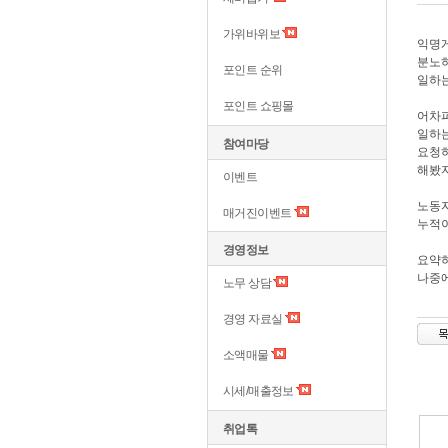
가위바위보
익명게
분노하
포인트 순위
일하는
포인트 쇼핑몰
어차피
일하는
참여마당
요청하
해봤자
이벤트
노동자
매거진이벤트
누적이
경영정보
요약하
나중에
노무 상담
경영 자료실
소액매물
시세/매출정보
취업톡