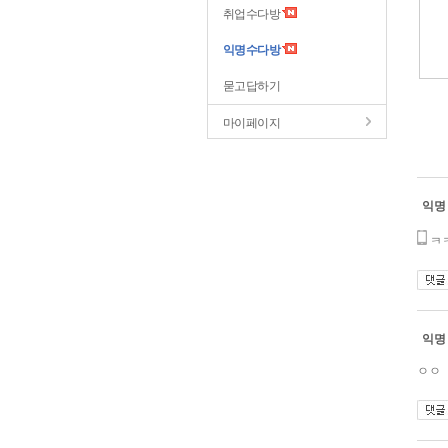
취업수다방
익명수다방
묻고답하기
마이페이지