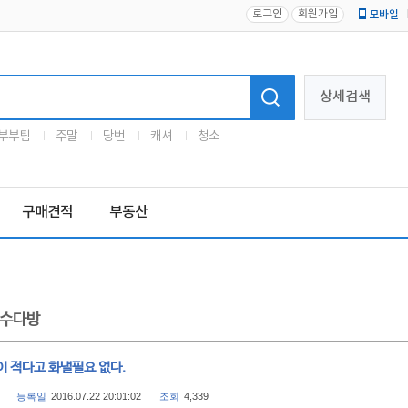
로그인
회원가입
모바일
로고
상세검색
부부팀
주말
당번
캐셔
청소
구매견적
부동산
수다방
이 적다고 화낼필요 없다.
등록일
2016.07.22 20:01:02
조회
4,339