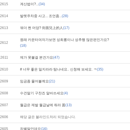
2615
계산법이?...
(34)
2614
발렛주차중 사고... 조언좀...
(28)
2613
꿔더 쩐 머양? 街面兒上的人
(17)
원래 카운터여자가보면 성희롱이나 성추행 많은편인가요?
2612
(18)
2611
제가 못볼걸 본건가요
(47)
2610
# 너무 좋은 일지라라 탐나네요.. 신청해 보세요. ㅋ
(35)
2609
임금좀 물어볼께요
(21)
2608
수건말기 구찬죠 알바쓰세요
(4)
2607
월급은 제발 월급날에 줘라 쫌
(13)
2606
해당 글은 블라인드처리 되었습니다.
2605
차별말인데요
(16)