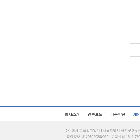
회사소개
언론보도
이용약관
개
주식회사 호텔업디알티 | 서울특별시 금천구 가산동 69
| 직업정보: J1206020200010 | 고객센터 1644-7896 