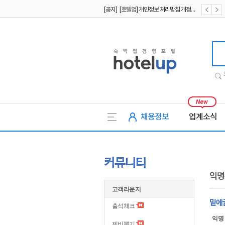
[공지] [호텔업] 개인정보 처리방침 개정본1 (19.09.02)
[공지] [호텔업] 유료서비스 이용약관 개정본2 (19.09.02)
호텔업
채용정보
업계소식
커뮤니티
익명
고객라운지
밑에글
출석체크
익명
제비뽑기