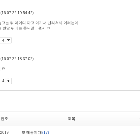
번호
제목
2619
모 메롱이다!
(17)