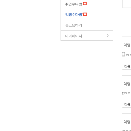
취업수다방
익명수다방
묻고답하기
마이페이지