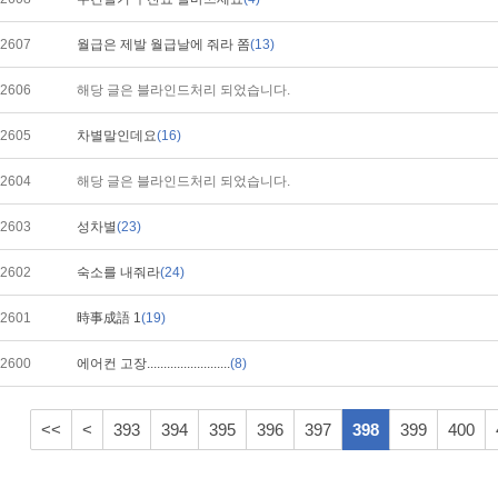
2607
월급은 제발 월급날에 줘라 쫌
(13)
2606
해당 글은 블라인드처리 되었습니다.
2605
차별말인데요
(16)
2604
해당 글은 블라인드처리 되었습니다.
2603
성차별
(23)
2602
숙소를 내줘라
(24)
2601
時事成語 1
(19)
2600
에어컨 고장.........................
(8)
<<
<
393
394
395
396
397
398
399
400