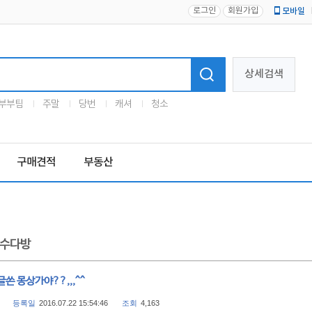
로그인
회원가입
모바일
로고
상세검색
부부팀
주말
당번
캐셔
청소
구매견적
부동산
수다방
쓴 몽상가야??,,,^^
등록일
2016.07.22 15:54:46
조회
4,163