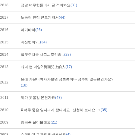
2618
정말 너무힘들어서 글 적어봐요
(31)
2617
노동청 진정 근로계약서
(44)
2616
여기바라
(26)
2615
계산법이?...
(34)
2614
발렛주차중 사고... 조언좀...
(28)
2613
꿔더 쩐 머양? 街面兒上的人
(17)
원래 카운터여자가보면 성희롱이나 성추행 많은편인가요?
2612
(18)
2611
제가 못볼걸 본건가요
(47)
2610
# 너무 좋은 일지라라 탐나네요.. 신청해 보세요. ㅋ
(35)
2609
임금좀 물어볼께요
(21)
2608
수건말기 구찬죠 알바쓰세요
(4)