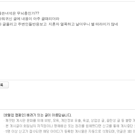
글쓴녀석은 무뇌충인가??
타워귀신 글에 내용이 아주 골때리더라
 글올리고 주변인들반응보고 지혼자 열폭하고 날더우니 별 떠라이가 많네