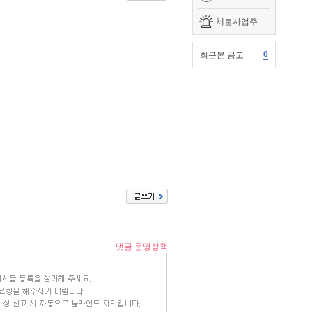
체불사업주
0
최근본 공고