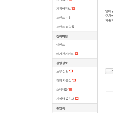
가위바위보
밑에
주차
포인트 순위
지혼자
포인트 쇼핑몰
참여마당
이벤트
매거진이벤트
경영정보
노무 상담
경영 자료실
소액매물
시세/매출정보
취업톡