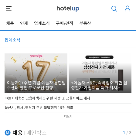
채용
인재
업계소식
구매/견적
부동산
업계소식
야놀자17주년 기념 야놀자 통합발
<야놀자 MRO, 숙박업소 위한 삼
주센터 할인 프로모션 진행
성전자 가전제품 특가 개시>
야놀자제휴점 금융혜택제공 위한 제휴 및 금융서비스 게시
울산시, 피서․행락지 주변 불법행위 19건 적발
더보기
채용
메인박스
1
/
3