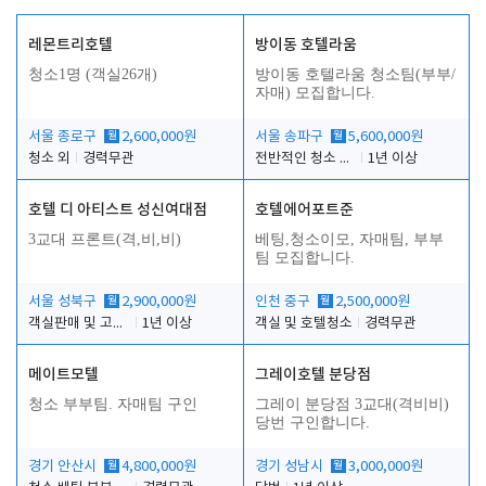
레몬트리호텔
방이동 호텔라움
청소1명 (객실26개)
방이동 호텔라움 청소팀(부부/
자매) 모집합니다.
서울 종로구
월
2,600,000원
서울 송파구
월
5,600,000원
청소 외
경력무관
전반적인 청소 업무(객실청소.객실정리)
1년 이상
호텔 디 아티스트 성신여대점
호텔에어포트준
3교대 프론트(격,비,비)
베팅,청소이모, 자매팀, 부부
팀 모집합니다.
서울 성북구
월
2,900,000원
인천 중구
월
2,500,000원
객실판매 및 고객응대
1년 이상
객실 및 호텔청소
경력무관
메이트모텔
그레이호텔 분당점
청소 부부팀. 자매팀 구인
그레이 분당점 3교대(격비비)
당번 구인합니다.
경기 안산시
월
4,800,000원
경기 성남시
월
3,000,000원