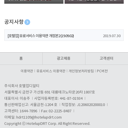
폰 증정
공지사항
[호텔업] 개인정보 처리방침 개정본1 (19.09.02)
2019.07.30
[호텔업] 유료서비스 이용약관 개정본2 (19.09.02)
2019.07.30
[호텔업] 개인정보 처리방침 개정본2 (19.09.02)
2019.07.30
홈
광고제휴
고객센터
이용약관
유료서비스 이용약관
개인정보처리방침
PC버전
주식회사 호텔업디알티
서울특별시 금천구 가산동 691 대륭테크노타운20차 1807호
대표이사: 이송주
사업자등록번호: 441-87-01934
통신판매업신고: 서울금천-1204 호
직업정보: J1206020200010
고객센터: 1644-7896
Fax: 02-2225-8487
이메일:
hdrt1109@hotelupdrt.com
Copyright ⓒ HotelupDRT Corp. All Right Reserved.