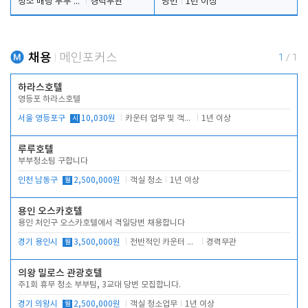
청소 배팅 부부 구합니다
경력무관
당번
1년 이상
채용
메인포커스
1
/
1
하라스호텔
영등포 하라스호텔
서울 영등포구
시
10,030원
카운터 업무 및 객실관리(청소상태 확인, 객실판매)
1년 이상
루루호텔
부부청소팀 구합니다
인천 남동구
월
2,500,000원
객실 청소
1년 이상
용인 오스카호텔
용인 처인구 오스카호텔에서 격일당번 채용합니다
경기 용인시
월
3,500,000원
전반적인 카운터 업무
경력무관
의왕 밀로스 관광호텔
주1회 휴무 청소 부부팀, 3교대 당번 모집합니다.
경기 의왕시
월
2,500,000원
객실 청소업무
1년 이상