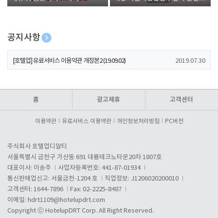
폰 증정
공지사항
[호텔업] 개인정보 처리방침 개정본1 (19.09.02)
2019.07.30
[호텔업] 유료서비스 이용약관 개정본2 (19.09.02)
2019.07.30
[호텔업] 개인정보 처리방침 개정본2 (19.09.02)
2019.07.30
홈
광고제휴
고객센터
이용약관
유료서비스 이용약관
개인정보처리방침
PC버전
주식회사 호텔업디알티
서울특별시 금천구 가산동 691 대륭테크노타운20차 1807호
대표이사: 이송주
사업자등록번호: 441-87-01934
통신판매업신고: 서울금천-1204 호
직업정보: J1206020200010
고객센터: 1644-7896
Fax: 02-2225-8487
이메일:
hdrt1109@hotelupdrt.com
Copyright ⓒ HotelupDRT Corp. All Right Reserved.