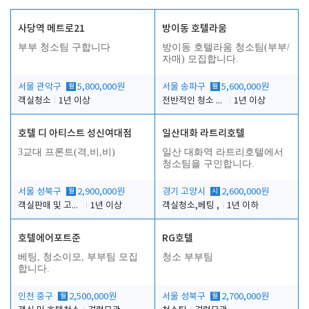
사당역 메트로21
방이동 호텔라움
부부 청소팀 구합니다
방이동 호텔라움 청소팀(부부/
자매) 모집합니다.
서울 관악구
월
5,800,000원
서울 송파구
월
5,600,000원
객실청소
1년 이상
전반적인 청소 업무(객실청소.객실정리)
1년 이상
호텔 디 아티스트 성신여대점
일산대화 라트리호텔
3교대 프론트(격,비,비)
일산 대화역 라트리호텔에서
청소팀을 구인합니다.
서울 성북구
월
2,900,000원
경기 고양시
시
2,600,000원
객실판매 및 고객응대
1년 이상
객실청소,베팅 ,
1년 이하
호텔에어포트준
RG호텔
베팅, 청소이모, 부부팀 모집
청소 부부팀
합니다.
인천 중구
월
2,500,000원
서울 성북구
월
2,700,000원