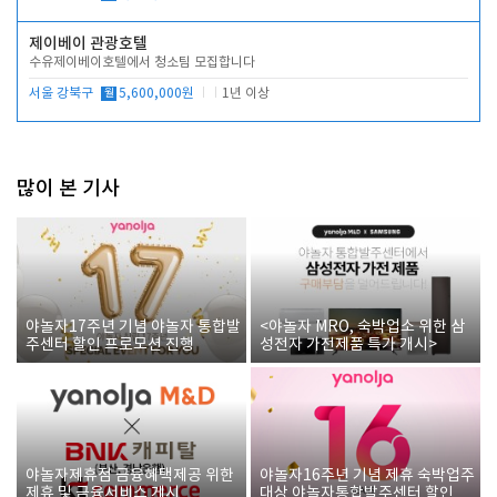
제이베이 관광호텔
수유제이베이호텔에서 청소팀 모집합니다
서울 강북구
월
5,600,000원
1년 이상
많이 본 기사
야놀자17주년 기념 야놀자 통합발
<야놀자 MRO, 숙박업소 위한 삼
주센터 할인 프로모션 진행
성전자 가전제품 특가 개시>
야놀자제휴점 금융혜택제공 위한
야놀자16주년 기념 제휴 숙박업주
제휴 및 금융서비스 게시
대상 야놀자통합발주센터 할인쿠