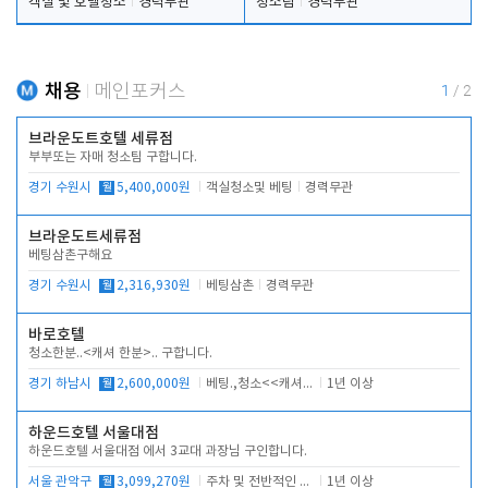
객실 및 호텔청소
경력무관
청소팀
경력무관
채용
메인포커스
1
/
2
브라운도트호텔 세류점
부부또는 자매 청소팀 구합니다.
경기 수원시
월
5,400,000원
객실청소및 베팅
경력무관
브라운도트세류점
베팅삼촌구해요
경기 수원시
월
2,316,930원
베팅삼촌
경력무관
바로호텔
청소한분..<캐셔 한분>.. 구합니다.
경기 하남시
월
2,600,000원
베팅.,청소<<캐셔 모셔봅니다.
1년 이상
하운드호텔 서울대점
하운드호텔 서울대점 에서 3교대 과장님 구인합니다.
서울 관악구
월
3,099,270원
주차 및 전반적인 당번업무
1년 이상