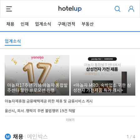
채용
인재
업계소식
구매/견적
부동산
업계소식
야놀자17주년 기념 야놀자 통합발
<야놀자 MRO, 숙박업소 위한 삼
주센터 할인 프로모션 진행
성전자 가전제품 특가 개시>
야놀자제휴점 금융혜택제공 위한 제휴 및 금융서비스 게시
울산시, 피서․행락지 주변 불법행위 19건 적발
더보기
채용
메인박스
1
/
4