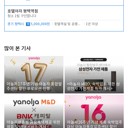
호텔야자 평택역점
청소 1팀 구인합니다
경기 평택시
월
5,000,000원
호텔객실 및 공용시설 청소 관리
1년 이상
많이 본 기사
야놀자17주년 기념 야놀자 통합발
<야놀자 MRO, 숙박업소 위한 삼
주센터 할인 프로모션 진행
성전자 가전제품 특가 개시>
야놀자제휴점 금융혜택제공 위한
야놀자16주년 기념 제휴 숙박업주
제휴 및 금융서비스 게시
대상 야놀자통합발주센터 할인쿠