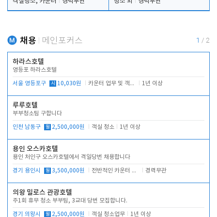
객실청소, 카운터
경력무관
청소 외
경력무관
채용
메인포커스
1
/
2
하라스호텔
영등포 하라스호텔
서울 영등포구
시
10,030원
카운터 업무 및 객실관리(청소상태 확인, 객실판매)
1년 이상
루루호텔
부부청소팀 구합니다
인천 남동구
월
2,500,000원
객실 청소
1년 이상
용인 오스카호텔
용인 처인구 오스카호텔에서 격일당번 채용합니다
경기 용인시
월
3,500,000원
전반적인 카운터 업무
경력무관
의왕 밀로스 관광호텔
주1회 휴무 청소 부부팀, 3교대 당번 모집합니다.
경기 의왕시
월
2,500,000원
객실 청소업무
1년 이상