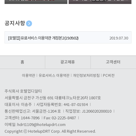
폰 증정
공지사항
[호텔업] 개인정보 처리방침 개정본1 (19.09.02)
2019.07.30
[호텔업] 유료서비스 이용약관 개정본2 (19.09.02)
2019.07.30
[호텔업] 개인정보 처리방침 개정본2 (19.09.02)
2019.07.30
홈
광고제휴
고객센터
이용약관
유료서비스 이용약관
개인정보처리방침
PC버전
주식회사 호텔업디알티
서울특별시 금천구 가산동 691 대륭테크노타운20차 1807호
대표이사: 이송주
사업자등록번호: 441-87-01934
통신판매업신고: 서울금천-1204 호
직업정보: J1206020200010
고객센터: 1644-7896
Fax: 02-2225-8487
이메일:
hdrt1109@hotelupdrt.com
Copyright ⓒ HotelupDRT Corp. All Right Reserved.