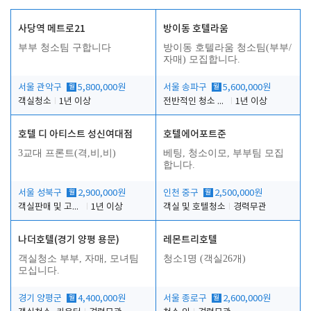
사당역 메트로21
방이동 호텔라움
부부 청소팀 구합니다
방이동 호텔라움 청소팀(부부/
자매) 모집합니다.
서울 관악구
월
5,800,000원
서울 송파구
월
5,600,000원
객실청소
1년 이상
전반적인 청소 업무(객실청소.객실정리)
1년 이상
호텔 디 아티스트 성신여대점
호텔에어포트준
3교대 프론트(격,비,비)
베팅, 청소이모, 부부팀 모집
합니다.
서울 성북구
월
2,900,000원
인천 중구
월
2,500,000원
객실판매 및 고객응대
1년 이상
객실 및 호텔청소
경력무관
나더호텔(경기 양평 용문)
레몬트리호텔
객실청소 부부, 자매, 모녀팀
청소1명 (객실26개)
모십니다.
경기 양평군
월
4,400,000원
서울 종로구
월
2,600,000원