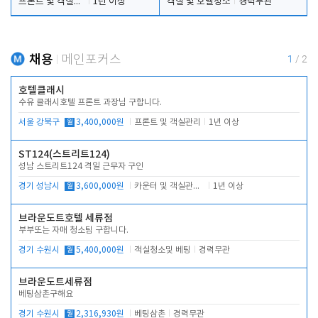
프론트 및 객실관리
1년 이상
객실 및 호텔청소
경력무관
채용
메인포커스
1
/
2
호텔클래시
수유 클래시호텔 프론트 과장님 구합니다.
서울 강북구
월
3,400,000원
프론트 및 객실관리
1년 이상
ST124(스트리트124)
성남 스트리트124 격일 근무자 구인
경기 성남시
월
3,600,000원
카운터 및 객실관리 전반
1년 이상
브라운도트호텔 세류점
부부또는 자매 청소팀 구합니다.
경기 수원시
월
5,400,000원
객실청소및 베팅
경력무관
브라운도트세류점
베팅삼촌구해요
경기 수원시
월
2,316,930원
베팅삼촌
경력무관