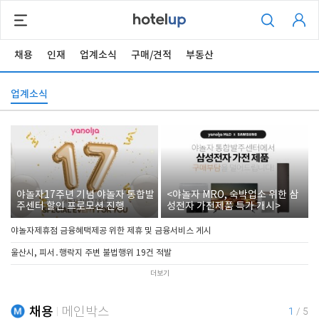
채용
인재
업계소식
구매/견적
부동산
업계소식
야놀자17주년 기념 야놀자 통합발
<야놀자 MRO, 숙박업소 위한 삼
주센터 할인 프로모션 진행
성전자 가전제품 특가 개시>
야놀자제휴점 금융혜택제공 위한 제휴 및 금융서비스 게시
울산시, 피서․행락지 주변 불법행위 19건 적발
더보기
채용
메인박스
1
/
5