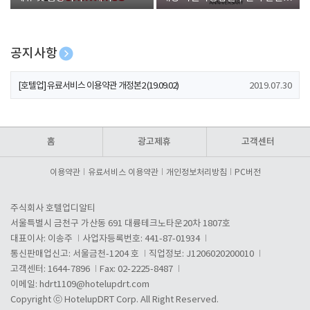
폰 증정
공지사항
[호텔업] 개인정보 처리방침 개정본1 (19.09.02)
2019.07.30
[호텔업] 유료서비스 이용약관 개정본2 (19.09.02)
2019.07.30
[호텔업] 개인정보 처리방침 개정본2 (19.09.02)
2019.07.30
홈
광고제휴
고객센터
이용약관
유료서비스 이용약관
개인정보처리방침
PC버전
주식회사 호텔업디알티
서울특별시 금천구 가산동 691 대륭테크노타운20차 1807호
대표이사: 이송주
사업자등록번호: 441-87-01934
통신판매업신고: 서울금천-1204 호
직업정보: J1206020200010
고객센터: 1644-7896
Fax: 02-2225-8487
이메일:
hdrt1109@hotelupdrt.com
Copyright ⓒ HotelupDRT Corp. All Right Reserved.