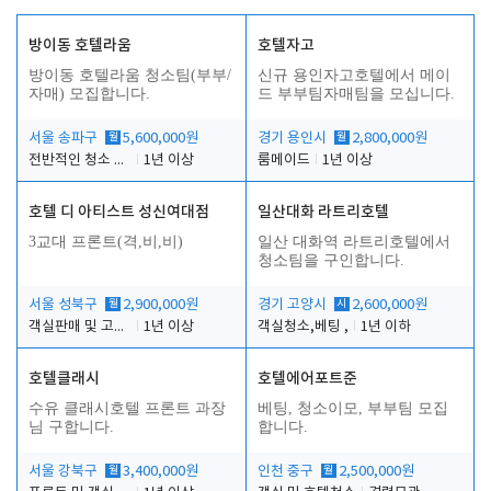
방이동 호텔라움
호텔자고
방이동 호텔라움 청소팀(부부/
신규 용인자고호텔에서 메이
자매) 모집합니다.
드 부부팀자매팀을 모십니다.
서울 송파구
월
5,600,000원
경기 용인시
월
2,800,000원
전반적인 청소 업무(객실청소.객실정리)
1년 이상
룸메이드
1년 이상
호텔 디 아티스트 성신여대점
일산대화 라트리호텔
3교대 프론트(격,비,비)
일산 대화역 라트리호텔에서
청소팀을 구인합니다.
서울 성북구
월
2,900,000원
경기 고양시
시
2,600,000원
객실판매 및 고객응대
1년 이상
객실청소,베팅 ,
1년 이하
호텔클래시
호텔에어포트준
수유 클래시호텔 프론트 과장
베팅, 청소이모, 부부팀 모집
님 구합니다.
합니다.
서울 강북구
월
3,400,000원
인천 중구
월
2,500,000원