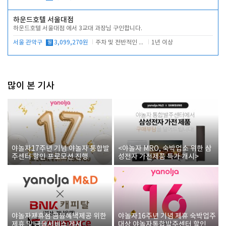
하운드호텔 서울대점
하운드호텔 서울대점 에서 3교대 과장님 구인합니다.
서울 관악구
월
3,099,270원
주차 및 전반적인 당번업무
1년 이상
많이 본 기사
야놀자17주년 기념 야놀자 통합발
<야놀자 MRO, 숙박업소 위한 삼
주센터 할인 프로모션 진행
성전자 가전제품 특가 개시>
야놀자제휴점 금융혜택제공 위한
야놀자16주년 기념 제휴 숙박업주
제휴 및 금융서비스 게시
대상 야놀자통합발주센터 할인쿠