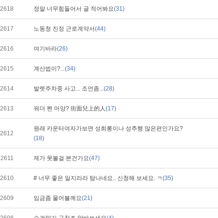
2618
정말 너무힘들어서 글 적어봐요
(31)
2617
노동청 진정 근로계약서
(44)
2616
여기바라
(26)
2615
계산법이?...
(34)
2614
발렛주차중 사고... 조언좀...
(28)
2613
꿔더 쩐 머양? 街面兒上的人
(17)
원래 카운터여자가보면 성희롱이나 성추행 많은편인가요?
2612
(18)
2611
제가 못볼걸 본건가요
(47)
2610
# 너무 좋은 일지라라 탐나네요.. 신청해 보세요. ㅋ
(35)
2609
임금좀 물어볼께요
(21)