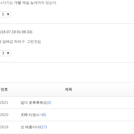
번호
제목
2621
덥다 호록록해요
(2)
2620
天時 티앤시~
(6)
2619
모 메롱이다!
(17)