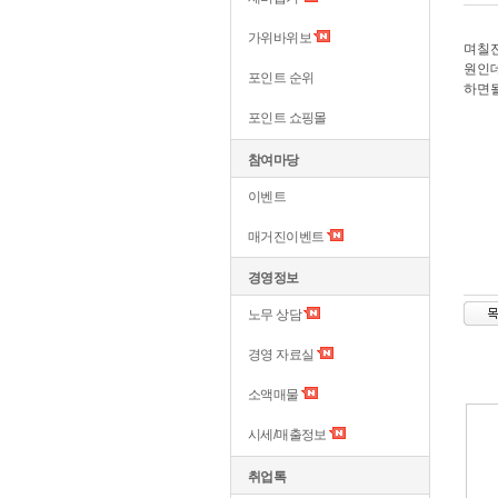
가위바위보
며칠전
원인데
포인트 순위
하면
포인트 쇼핑몰
참여마당
이벤트
매거진이벤트
경영정보
노무 상담
경영 자료실
소액매물
시세/매출정보
취업톡