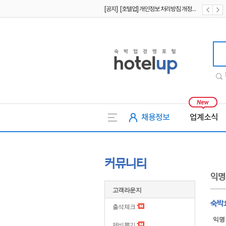
[공지] [호텔업] 개인정보 처리방침 개정본1 (19.09.02)
[공지] [호텔업] 유료서비스 이용약관 개정본2 (19.09.02)
호텔업
채용정보
업계소식
커뮤니티
익명
고객라운지
숙박
출석체크
익명
제비뽑기