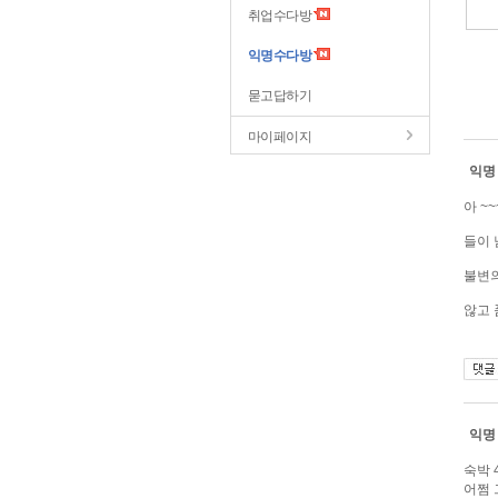
취업수다방
익명수다방
묻고답하기
마이페이지