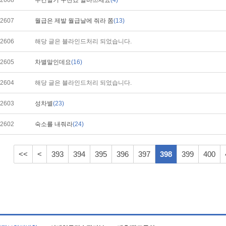
2608
수건말기 구찬죠 알바쓰세요
(4)
2607
월급은 제발 월급날에 줘라 쫌
(13)
2606
해당 글은 블라인드처리 되었습니다.
2605
차별말인데요
(16)
2604
해당 글은 블라인드처리 되었습니다.
2603
성차별
(23)
2602
숙소를 내줘라
(24)
<<
<
393
394
395
396
397
398
399
400