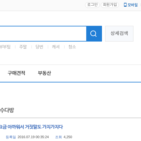
로그인
회원가입
모바일
로고
상세검색
부부팀
주말
당번
캐셔
청소
구매견적
부동산
수다방
요금 아까워서 거짓말도 가지가지다
등록일
2016.07.19 00:35:24
조회
4,250