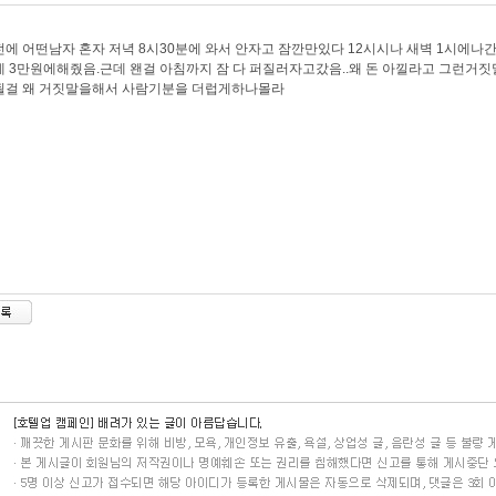
에 어떤남자 혼자 저녁 8시30분에 와서 안자고 잠깐만있다 12시시나 새벽 1시에나
 3만원에해줬음.근데 왠걸 아침까지 잠 다 퍼질러자고갔음..왜 돈 아낄라고 그런
될걸 왜 거짓말을해서 사람기분을 더럽게하나몰라