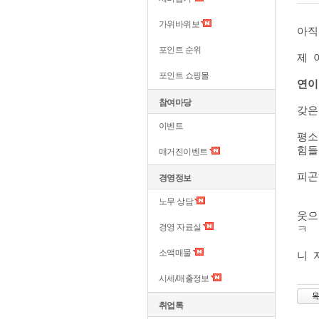
가위바위보
아직
포인트 순위
제 
포인트 쇼핑몰
연이
참여마당
갖은
이벤트
평소
힘들
매거진이벤트
피곤
경영정보
노무 상담
웃으
경영 자료실
ㅋ
소액매물
니 
시세/매출정보
취업톡