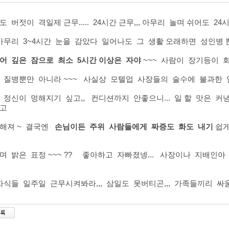
도 버젓이 격일제 근무..... 24시간 근무,,, 아무리 놀며 쉬어도 
아무리 3~4시간 눈을 감았다 일어나도 그 생활 오래하면 성인병 뿐만
어 깊은 잠으로 최소 5시간 이상은 자야
~~~ 사람이 장기등이 회
 질병뿐만 아니라 ~~~ 사실상 모텔업 사장들의 술수에 불과한 일
 정신이 멍해지기 싶고,, 컨디션까지 안좋으니... 일 할 맛은 커녕
고
해져 ~ 결국엔
손님이든 주위 사람들에게 짜증도 화도 내기
쉽게
며 밝은 표정 ~~~ ?? 좋아하고 자빠졌넹... 사장이나 지배인아 
자식들 일주일 근무시켜봐라,,, 삼일도 못버티곤,,, 가족들끼리 싸움내며