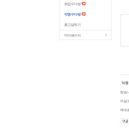
취업수다방
익명수다방
묻고답하기
마이페이지