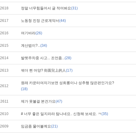
2618
정말 너무힘들어서 글 적어봐요
(31)
2617
노동청 진정 근로계약서
(44)
2616
여기바라
(26)
2615
계산법이?...
(34)
2614
발렛주차중 사고... 조언좀...
(28)
2613
꿔더 쩐 머양? 街面兒上的人
(17)
원래 카운터여자가보면 성희롱이나 성추행 많은편인가요?
2612
(18)
2611
제가 못볼걸 본건가요
(47)
2610
# 너무 좋은 일지라라 탐나네요.. 신청해 보세요. ㅋ
(35)
2609
임금좀 물어볼께요
(21)