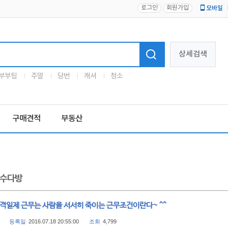
로그인
회원가입
모바일
로고
상세검색
부부팀
주말
당번
캐셔
청소
구매견적
부동산
수다방
 격일제 근무는 사람을 서서히 죽이는 근무조건이란다~ ^^
등록일
2016.07.18 20:55:00
조회
4,799