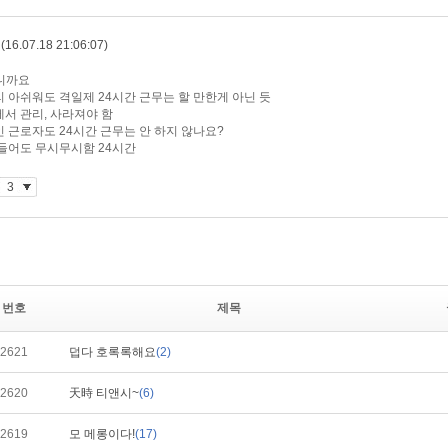
번호
제목
2621
덥다 호록록해요
(2)
2620
天時 티앤시~
(6)
2619
모 메롱이다!
(17)