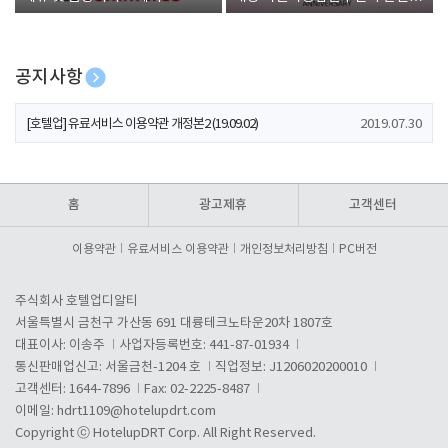
폰 증정
공지사항
[호텔업] 개인정보 처리방침 개정본1 (19.09.02)
2019.07.30
[호텔업] 유료서비스 이용약관 개정본2 (19.09.02)
2019.07.30
[호텔업] 개인정보 처리방침 개정본2 (19.09.02)
2019.07.30
홈
광고제휴
고객센터
이용약관
유료서비스 이용약관
개인정보처리방침
PC버전
주식회사 호텔업디알티
서울특별시 금천구 가산동 691 대륭테크노타운20차 1807호
대표이사: 이송주
사업자등록번호: 441-87-01934
통신판매업신고: 서울금천-1204 호
직업정보: J1206020200010
고객센터: 1644-7896
Fax: 02-2225-8487
이메일:
hdrt1109@hotelupdrt.com
Copyright ⓒ HotelupDRT Corp. All Right Reserved.