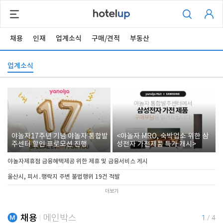
채용
인재
업계소식
구매/견적
부동산
업계소식
야놀자17주년 기념 야놀자 통합발
<야놀자 MRO, 숙박업소 위한 삼
주센터 할인 프로모션 진행
성전자 가전제품 특가 개시>
야놀자제휴점 금융혜택제공 위한 제휴 및 금융서비스 게시
울산시, 피서․행락지 주변 불법행위 19건 적발
더보기
채용
메인박스
1
/
4