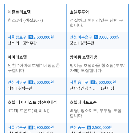
레몬트리호텔
호텔두루와
청소1명 (객실26개)
성실하고 책임감있는 당번 구
합니다.
서울 종로구
월
2,600,000원
인천 미추홀구
월
3,000,000원
청소 외
경력무관
당번
경력무관
아마레호텔
방이동 호텔라움
인천 *아마레호텔* 베팅삼촌
방이동 호텔라움 청소팀(부부/
구합니다.
자매) 모집합니다.
인천 계양구
월
2,600,000원
서울 송파구
월
5,600,000원
베팅
경력무관
전반적인 청소 업무(객실청소.객실정리)
1년 이상
호텔 디 아티스트 성신여대점
호텔에어포트준
3교대 프론트(격,비,비)
베팅, 청소이모, 부부팀 모집
합니다.
서울 성북구
월
2,900,000원
인천 중구
월
2,500,000원