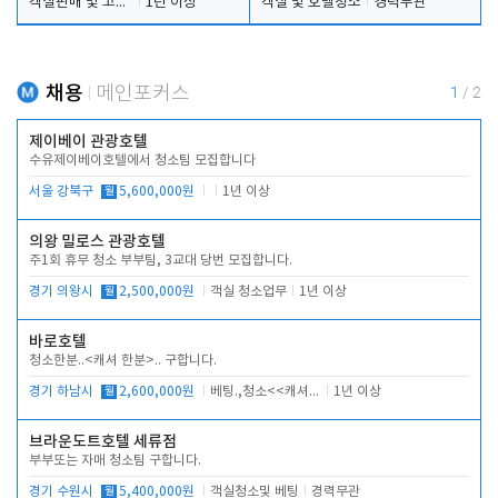
객실판매 및 고객응대
1년 이상
객실 및 호텔청소
경력무관
채용
메인포커스
1
/
2
제이베이 관광호텔
수유제이베이호텔에서 청소팀 모집합니다
서울 강북구
월
5,600,000원
1년 이상
의왕 밀로스 관광호텔
주1회 휴무 청소 부부팀, 3교대 당번 모집합니다.
경기 의왕시
월
2,500,000원
객실 청소업무
1년 이상
바로호텔
청소한분..<캐셔 한분>.. 구합니다.
경기 하남시
월
2,600,000원
베팅.,청소<<캐셔 모셔봅니다.
1년 이상
브라운도트호텔 세류점
부부또는 자매 청소팀 구합니다.
경기 수원시
월
5,400,000원
객실청소및 베팅
경력무관