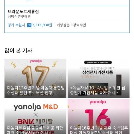
브라운도트세류점
베팅삼촌구해요
경기 수원시
월
2,316,930원
베팅삼촌
경력무관
많이 본 기사
야놀자17주년 기념 야놀자 통합발
<야놀자 MRO, 숙박업소 위한 삼
주센터 할인 프로모션 진행
성전자 가전제품 특가 개시>
야놀자제휴점 금융혜택제공 위한
야놀자16주년 기념 제휴 숙박업주
제휴 및 금융서비스 게시
대상 야놀자통합발주센터 할인쿠