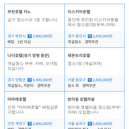
부천호텔 키노
이스키아호텔
급구 청소이모 1명 구합니다.
용인에 위치한 이스키아호텔
에서 청소원2명(부부,자매)을
모집합니다..
경기 부천시
월
2,800,000원
경기 용인시
월
2,600,000원
베팅
1년 이상
객실청소
경력무관
나더호텔(경기 양평 용문)
레몬트리호텔
객실청소 부부, 자매, 모녀팀
청소1명 (객실26개)
모십니다.
경기 양평군
월
4,400,000원
서울 종로구
월
2,600,000원
객실청소, 카운터
경력무관
청소 외
경력무관
아마레호텔
방이동 호텔라움
인천 *아마레호텔* 베팅삼촌
방이동 호텔라움 청소팀(부부/
구합니다.
자매) 모집합니다.
인천 계양구
월
2,600,000원
서울 송파구
월
5,600,000원