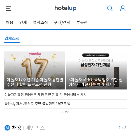
채용
인재
업계소식
구매/견적
부동산
업계소식
야놀자17주년 기념 야놀자 통합발
<야놀자 MRO, 숙박업소 위한 삼
주센터 할인 프로모션 진행
성전자 가전제품 특가 개시>
야놀자제휴점 금융혜택제공 위한 제휴 및 금융서비스 게시
울산시, 피서․행락지 주변 불법행위 19건 적발
더보기
채용
메인박스
1
/
3