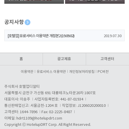
폰 증정
공지사항
[호텔업] 개인정보 처리방침 개정본1 (19.09.02)
2019.07.30
[호텔업] 유료서비스 이용약관 개정본2 (19.09.02)
2019.07.30
[호텔업] 개인정보 처리방침 개정본2 (19.09.02)
2019.07.30
홈
광고제휴
고객센터
이용약관
유료서비스 이용약관
개인정보처리방침
PC버전
주식회사 호텔업디알티
서울특별시 금천구 가산동 691 대륭테크노타운20차 1807호
대표이사: 이송주
사업자등록번호: 441-87-01934
통신판매업신고: 서울금천-1204 호
직업정보: J1206020200010
고객센터: 1644-7896
Fax: 02-2225-8487
이메일:
hdrt1109@hotelupdrt.com
Copyright ⓒ HotelupDRT Corp. All Right Reserved.