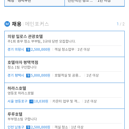
베팅
경력무관
전반적인 청소 업무(객실청소.객실정리)
1년 이상
채용
메인포커스
1
/
2
의왕 밀로스 관광호텔
주1회 휴무 청소 부부팀, 3교대 당번 모집합니다.
경기 의왕시
월
2,500,000원
객실 청소업무
1년 이상
호텔야자 평택역점
청소 1팀 구인합니다
경기 평택시
월
5,000,000원
호텔객실 및 공용시설 청소 관리
1년 이상
하라스호텔
영등포 하라스호텔
서울 영등포구
시
10,030원
카운터 업무 및 객실관리(청소상태 확인, 객실판매)
1년 이상
루루호텔
부부청소팀 구합니다
인천 남동구
월
2,500,000원
객실 청소
1년 이상