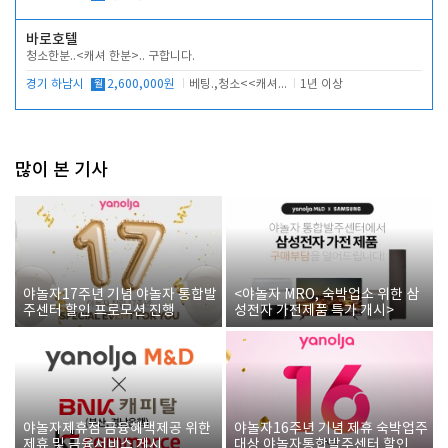
바로호텔
청소한분..<캐셔 한분>.. 구합니다.
경기 하남시
월
2,600,000원
베팅.,청소<<캐셔 모셔봅니다.
1년 이상
많이 본 기사
야놀자17주년 기념 야놀자 통합발
<야놀자 MRO, 숙박업소 위한 삼
주센터 할인 프로모션 진행
성전자 가전제품 특가 개시>
야놀자제휴점 금융혜택제공 위한
야놀자16주년 기념 제휴 숙박업주
제휴 및 금융서비스 게시
대상 야놀자통합발주센터 할인쿠