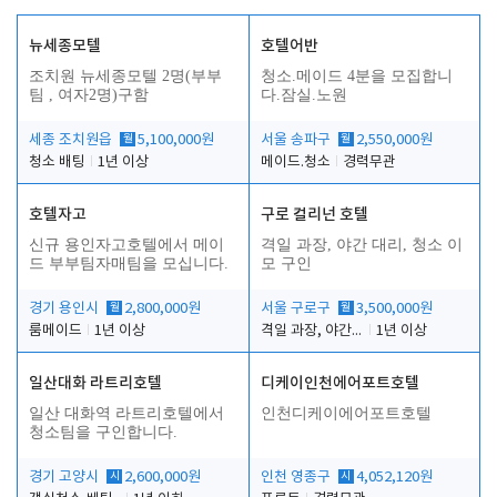
뉴세종모텔
호텔어반
조치원 뉴세종모텔 2명(부부
청소.메이드 4분을 모집합니
팀 , 여자2명)구함
다.잠실.노원
세종 조치원읍
월
5,100,000원
서울 송파구
월
2,550,000원
청소 배팅
1년 이상
메이드.청소
경력무관
호텔자고
구로 컬리넌 호텔
신규 용인자고호텔에서 메이
격일 과장, 야간 대리, 청소 이
드 부부팀자매팀을 모십니다.
모 구인
경기 용인시
월
2,800,000원
서울 구로구
월
3,500,000원
룸메이드
1년 이상
격일 과장, 야간 대리, 청소 이모
1년 이상
일산대화 라트리호텔
디케이인천에어포트호텔
일산 대화역 라트리호텔에서
인천디케이에어포트호텔
청소팀을 구인합니다.
경기 고양시
시
2,600,000원
인천 영종구
시
4,052,120원