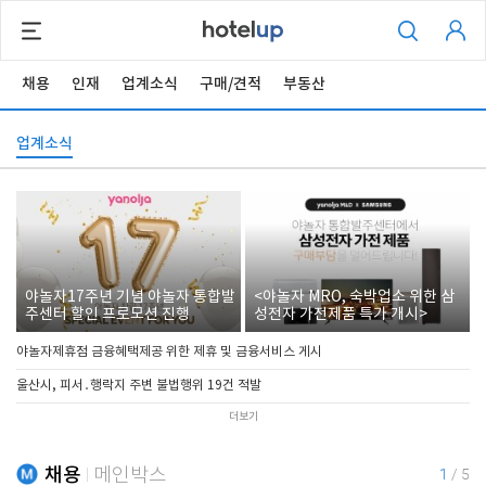
채용
인재
업계소식
구매/견적
부동산
업계소식
야놀자17주년 기념 야놀자 통합발
<야놀자 MRO, 숙박업소 위한 삼
주센터 할인 프로모션 진행
성전자 가전제품 특가 개시>
야놀자제휴점 금융혜택제공 위한 제휴 및 금융서비스 게시
울산시, 피서․행락지 주변 불법행위 19건 적발
더보기
채용
메인박스
1
/
5