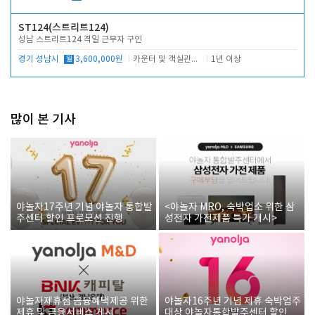
ST124(스트리트124)
성남 스트리트124 격일 근무자 구인
경기 성남시
월
3,600,000원
카운터 및 객실관리 전반
1년 이상
많이 본 기사
야놀자17주년 기념 야놀자 통합발
<야놀자 MRO, 숙박업소 위한 삼
주센터 할인 프로모션 진행
성전자 가전제품 특가 개시>
야놀자제휴점 금융혜택제공 위한
야놀자16주년 기념 제휴 숙박업주
제휴 및 금융서비스 게시
대상 야놀자통합발주센터 할인쿠