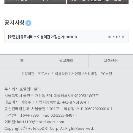
폰 증정
공지사항
[호텔업] 개인정보 처리방침 개정본1 (19.09.02)
2019.07.30
[호텔업] 유료서비스 이용약관 개정본2 (19.09.02)
2019.07.30
[호텔업] 개인정보 처리방침 개정본2 (19.09.02)
2019.07.30
홈
광고제휴
고객센터
이용약관
유료서비스 이용약관
개인정보처리방침
PC버전
주식회사 호텔업디알티
서울특별시 금천구 가산동 691 대륭테크노타운20차 1807호
대표이사: 이송주
사업자등록번호: 441-87-01934
통신판매업신고: 서울금천-1204 호
직업정보: J1206020200010
고객센터: 1644-7896
Fax: 02-2225-8487
이메일:
hdrt1109@hotelupdrt.com
Copyright ⓒ HotelupDRT Corp. All Right Reserved.