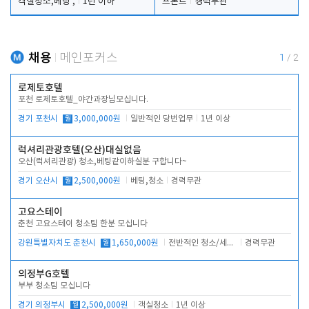
객실청소,베팅 ,
1년 이하
프론트
경력무관
채용
메인포커스
1
/
2
로제토호텔
포천 로제토호텔_야간과장님모십니다.
경기 포천시
월
3,000,000원
일반적인 당번업무
1년 이상
럭셔리관광호텔(오산)대실없음
오산(럭셔리관광) 청소,베팅같이하실분 구합니다~
경기 오산시
월
2,500,000원
베팅,청소
경력무관
고요스테이
춘천 고요스테이 청소팀 한분 모십니다
강원특별자치도 춘천시
월
1,650,000원
전반적인 청소/세탁업무
경력무관
의정부G호텔
부부 청소팀 모십니다
경기 의정부시
월
2,500,000원
객실청소
1년 이상