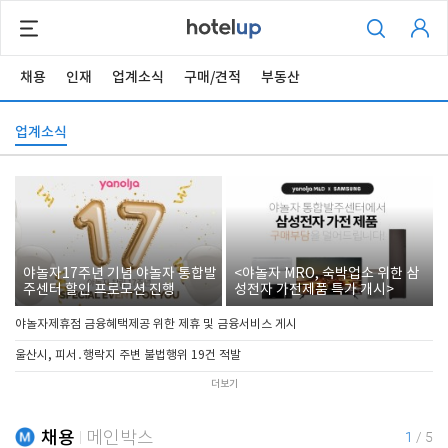
채용
인재
업계소식
구매/견적
부동산
업계소식
야놀자17주년 기념 야놀자 통합발
<야놀자 MRO, 숙박업소 위한 삼
주센터 할인 프로모션 진행
성전자 가전제품 특가 개시>
야놀자제휴점 금융혜택제공 위한 제휴 및 금융서비스 게시
울산시, 피서․행락지 주변 불법행위 19건 적발
더보기
채용
메인박스
1
/
5