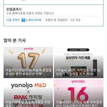
호텔클래시
수유 클래시호텔 프론트 과장님 구합니다.
서울 강북구
월
3,400,000원
프론트 및 객실관리
1년 이상
많이 본 기사
야놀자17주년 기념 야놀자 통합발
<야놀자 MRO, 숙박업소 위한 삼
주센터 할인 프로모션 진행
성전자 가전제품 특가 개시>
야놀자제휴점 금융혜택제공 위한
야놀자16주년 기념 제휴 숙박업주
제휴 및 금융서비스 게시
대상 야놀자통합발주센터 할인쿠