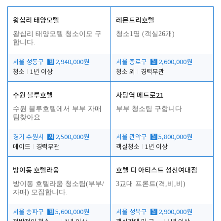
왕십리 태양모텔
레몬트리호텔
왕십리 태양모텔 청소이모 구
청소1명 (객실26개)
합니다.
서울 성동구
월
2,940,000원
서울 종로구
월
2,600,000원
청소
1년 이상
청소 외
경력무관
수원 블루호텔
사당역 메트로21
수원 블루호텔에서 부부 자매
부부 청소팀 구합니다
팀찾아요
경기 수원시
시
2,500,000원
서울 관악구
월
5,800,000원
메이드
경력무관
객실청소
1년 이상
방이동 호텔라움
호텔 디 아티스트 성신여대점
방이동 호텔라움 청소팀(부부/
3교대 프론트(격,비,비)
자매) 모집합니다.
서울 송파구
월
5,600,000원
서울 성북구
월
2,900,000원