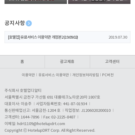
폰 증정
공지사항
[호텔업] 개인정보 처리방침 개정본1 (19.09.02)
2019.07.30
[호텔업] 유료서비스 이용약관 개정본2 (19.09.02)
2019.07.30
[호텔업] 개인정보 처리방침 개정본2 (19.09.02)
2019.07.30
홈
광고제휴
고객센터
이용약관
유료서비스 이용약관
개인정보처리방침
PC버전
주식회사 호텔업디알티
서울특별시 금천구 가산동 691 대륭테크노타운20차 1807호
대표이사: 이송주
사업자등록번호: 441-87-01934
통신판매업신고: 서울금천-1204 호
직업정보: J1206020200010
고객센터: 1644-7896
Fax: 02-2225-8487
이메일:
hdrt1109@hotelupdrt.com
Copyright ⓒ HotelupDRT Corp. All Right Reserved.