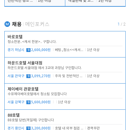
전반적인 청소 업무(객실청소.객실정리)
1년 이상
객실판매 및 고객응대
1년 이상
채용
메인포커스
1
/
2
바로호텔
청소한분..<캐셔 한분>.. 구합니다.
경기 하남시
월
2,600,000원
베팅.,청소<<캐셔 모셔봅니다.
1년 이상
하운드호텔 서울대점
하운드호텔 서울대점 에서 3교대 과장님 구인합니다.
서울 관악구
월
3,099,270원
주차 및 전반적인 당번업무
1년 이상
제이베이 관광호텔
수유제이베이호텔에서 청소팀 모집합니다
서울 강북구
월
5,600,000원
1년 이상
88호텔
88호텔 당번(격일제) 구인합니다
경기 용인시
월
3,200,000원
호텔 내 외부 점검 및 프런트 운영
경력무관