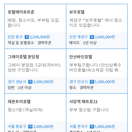
호텔에어포트준
보우호텔
베팅, 청소이모, 부부팀 모집
계양구 *보우호텔* 에서 청소
합니다.
이모 모집합니다.
인천 중구
월
2,500,000원
인천 계양구
월
2,600,000원
객실 및 호텔청소
경력무관
메이드
1년 이상
그레이호텔 분당점
안산바인호텔
그레이 분당점 3교대(격비비)
부부팀구합니다.(안산상록수
당번 구인합니다.
바인호텔)숙소제공 각팀 화장
실.샤워실 따로있습니다.
경기 성남시
월
3,000,000원
경기 안산시
월
5,000,000원
당번
1년 이상
청소
경력무관
레몬트리호텔
사당역 메트로21
청소1명 (객실26개)
부부 청소팀 구합니다
서울 종로구
월
2,600,000원
서울 관악구
월
5,800,000원