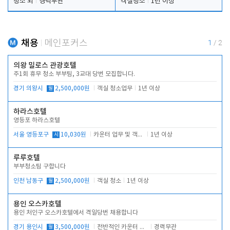
청소 외
경력무관
객실청소
1년 이상
채용
메인포커스
1
/
2
의왕 밀로스 관광호텔
주1회 휴무 청소 부부팀, 3교대 당번 모집합니다.
경기 의왕시
월
2,500,000원
객실 청소업무
1년 이상
하라스호텔
영등포 하라스호텔
서울 영등포구
시
10,030원
카운터 업무 및 객실관리(청소상태 확인, 객실판매)
1년 이상
루루호텔
부부청소팀 구합니다
인천 남동구
월
2,500,000원
객실 청소
1년 이상
용인 오스카호텔
용인 처인구 오스카호텔에서 격일당번 채용합니다
경기 용인시
월
3,500,000원
전반적인 카운터 업무
경력무관