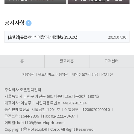
폰 증정
공지사항
[호텔업] 개인정보 처리방침 개정본1 (19.09.02)
2019.07.30
[호텔업] 유료서비스 이용약관 개정본2 (19.09.02)
2019.07.30
[호텔업] 개인정보 처리방침 개정본2 (19.09.02)
2019.07.30
홈
광고제휴
고객센터
이용약관
유료서비스 이용약관
개인정보처리방침
PC버전
주식회사 호텔업디알티
서울특별시 금천구 가산동 691 대륭테크노타운20차 1807호
대표이사: 이송주
사업자등록번호: 441-87-01934
통신판매업신고: 서울금천-1204 호
직업정보: J1206020200010
고객센터: 1644-7896
Fax: 02-2225-8487
이메일:
hdrt1109@hotelupdrt.com
Copyright ⓒ HotelupDRT Corp. All Right Reserved.