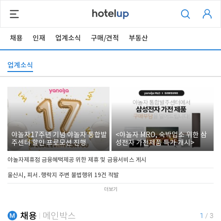
채용
인재
업계소식
구매/견적
부동산
업계소식
야놀자17주년 기념 야놀자 통합발
<야놀자 MRO, 숙박업소 위한 삼
주센터 할인 프로모션 진행
성전자 가전제품 특가 개시>
야놀자제휴점 금융혜택제공 위한 제휴 및 금융서비스 게시
울산시, 피서․행락지 주변 불법행위 19건 적발
더보기
채용
메인박스
1
/
3