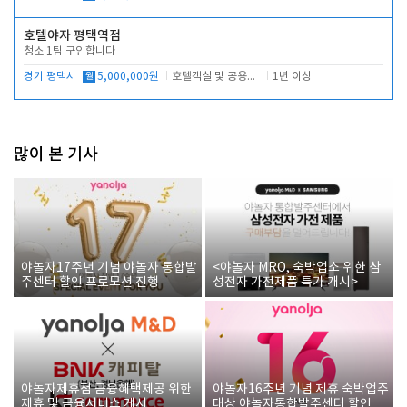
호텔야자 평택역점
청소 1팀 구인합니다
경기 평택시
월
5,000,000원
호텔객실 및 공용시설 청소 관리
1년 이상
많이 본 기사
야놀자17주년 기념 야놀자 통합발
<야놀자 MRO, 숙박업소 위한 삼
주센터 할인 프로모션 진행
성전자 가전제품 특가 개시>
야놀자제휴점 금융혜택제공 위한
야놀자16주년 기념 제휴 숙박업주
제휴 및 금융서비스 게시
대상 야놀자통합발주센터 할인쿠