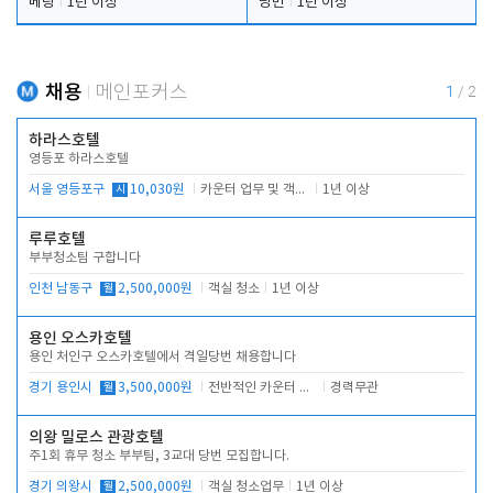
베팅
1년 이상
당번
1년 이상
채용
메인포커스
1
/
2
하라스호텔
영등포 하라스호텔
서울 영등포구
시
10,030원
카운터 업무 및 객실관리(청소상태 확인, 객실판매)
1년 이상
루루호텔
부부청소팀 구합니다
인천 남동구
월
2,500,000원
객실 청소
1년 이상
용인 오스카호텔
용인 처인구 오스카호텔에서 격일당번 채용합니다
경기 용인시
월
3,500,000원
전반적인 카운터 업무
경력무관
의왕 밀로스 관광호텔
주1회 휴무 청소 부부팀, 3교대 당번 모집합니다.
경기 의왕시
월
2,500,000원
객실 청소업무
1년 이상