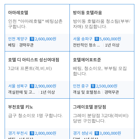
아마레호텔
방이동 호텔라움
인천 *아마레호텔* 베팅삼촌
방이동 호텔라움 청소팀(부부/
구합니다.
자매) 모집합니다.
인천 계양구
월
2,600,000원
서울 송파구
월
5,600,000원
베팅
경력무관
전반적인 청소 업무(객실청소.객실정리)
1년 이상
호텔 디 아티스트 성신여대점
호텔에어포트준
3교대 프론트(격,비,비)
베팅, 청소이모, 부부팀 모집
합니다.
서울 성북구
월
2,900,000원
인천 중구
월
2,500,000원
객실판매 및 고객응대
1년 이상
객실 및 호텔청소
경력무관
부천호텔 키노
그레이호텔 분당점
급구 청소이모 1명 구합니다.
그레이 분당점 3교대(격비비)
당번 구인합니다.
경기 부천시
월
2,800,000원
경기 성남시
월
3,000,000원