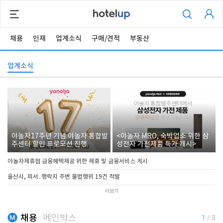
채용
인재
업계소식
구매/견적
부동산
업계소식
야놀자17주년 기념 야놀자 통합발
<야놀자 MRO, 숙박업소 위한 삼
주센터 할인 프로모션 진행
성전자 가전제품 특가 개시>
야놀자제휴점 금융혜택제공 위한 제휴 및 금융서비스 게시
울산시, 피서․행락지 주변 불법행위 19건 적발
더보기
채용
메인박스
1
/
3