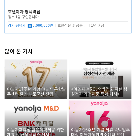
호텔야자 평택역점
청소 1팀 구인합니다
경기 평택시
월
5,000,000원
호텔객실 및 공용시설 청소 관리
1년 이상
많이 본 기사
야놀자17주년 기념 야놀자 통합발
<야놀자 MRO, 숙박업소 위한 삼
주센터 할인 프로모션 진행
성전자 가전제품 특가 개시>
야놀자제휴점 금융혜택제공 위한
야놀자16주년 기념 제휴 숙박업주
제휴 및 금융서비스 게시
대상 야놀자통합발주센터 할인쿠