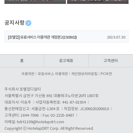
폰 증정
공지사항
[호텔업] 개인정보 처리방침 개정본1 (19.09.02)
2019.07.30
[호텔업] 유료서비스 이용약관 개정본2 (19.09.02)
2019.07.30
[호텔업] 개인정보 처리방침 개정본2 (19.09.02)
2019.07.30
홈
광고제휴
고객센터
이용약관
유료서비스 이용약관
개인정보처리방침
PC버전
주식회사 호텔업디알티
서울특별시 금천구 가산동 691 대륭테크노타운20차 1807호
대표이사: 이송주
사업자등록번호: 441-87-01934
통신판매업신고: 서울금천-1204 호
직업정보: J1206020200010
고객센터: 1644-7896
Fax: 02-2225-8487
이메일:
hdrt1109@hotelupdrt.com
Copyright ⓒ HotelupDRT Corp. All Right Reserved.