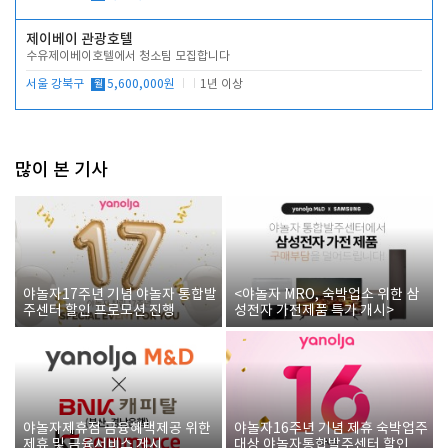
제이베이 관광호텔
수유제이베이호텔에서 청소팀 모집합니다
서울 강북구
월
5,600,000원
1년 이상
많이 본 기사
야놀자17주년 기념 야놀자 통합발
<야놀자 MRO, 숙박업소 위한 삼
주센터 할인 프로모션 진행
성전자 가전제품 특가 개시>
야놀자제휴점 금융혜택제공 위한
야놀자16주년 기념 제휴 숙박업주
제휴 및 금융서비스 게시
대상 야놀자통합발주센터 할인쿠