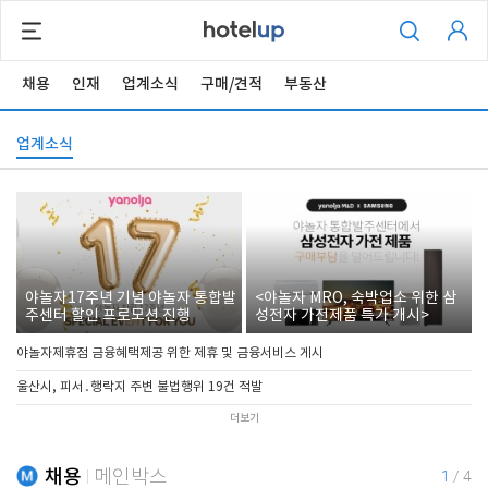
채용
인재
업계소식
구매/견적
부동산
업계소식
야놀자17주년 기념 야놀자 통합발
<야놀자 MRO, 숙박업소 위한 삼
주센터 할인 프로모션 진행
성전자 가전제품 특가 개시>
야놀자제휴점 금융혜택제공 위한 제휴 및 금융서비스 게시
울산시, 피서․행락지 주변 불법행위 19건 적발
더보기
채용
메인박스
1
/
4