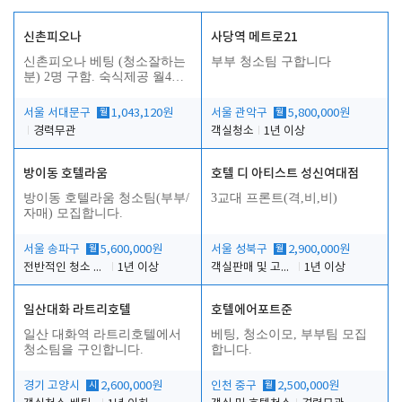
신촌피오나
사당역 메트로21
신촌피오나 베팅 (청소잘하는
부부 청소팀 구합니다
분) 2명 구함. 숙식제공 월4회
휴무
서울 서대문구
월
1,043,120원
서울 관악구
월
5,800,000원
경력무관
객실청소
1년 이상
방이동 호텔라움
호텔 디 아티스트 성신여대점
방이동 호텔라움 청소팀(부부/
3교대 프론트(격,비,비)
자매) 모집합니다.
서울 송파구
월
5,600,000원
서울 성북구
월
2,900,000원
전반적인 청소 업무(객실청소.객실정리)
1년 이상
객실판매 및 고객응대
1년 이상
일산대화 라트리호텔
호텔에어포트준
일산 대화역 라트리호텔에서
베팅, 청소이모, 부부팀 모집
청소팀을 구인합니다.
합니다.
경기 고양시
시
2,600,000원
인천 중구
월
2,500,000원