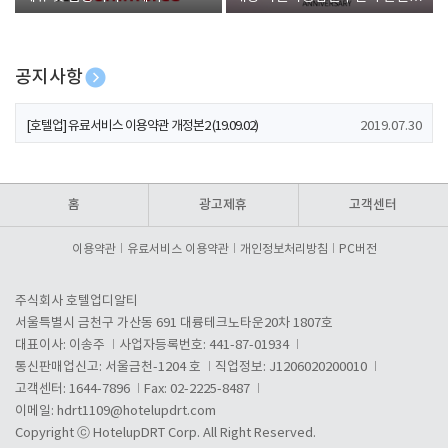
폰 증정
공지사항
[호텔업] 개인정보 처리방침 개정본1 (19.09.02)
2019.07.30
[호텔업] 유료서비스 이용약관 개정본2 (19.09.02)
2019.07.30
[호텔업] 개인정보 처리방침 개정본2 (19.09.02)
2019.07.30
홈
광고제휴
고객센터
이용약관
유료서비스 이용약관
개인정보처리방침
PC버전
주식회사 호텔업디알티
서울특별시 금천구 가산동 691 대륭테크노타운20차 1807호
대표이사: 이송주
사업자등록번호: 441-87-01934
통신판매업신고: 서울금천-1204 호
직업정보: J1206020200010
고객센터: 1644-7896
Fax: 02-2225-8487
이메일:
hdrt1109@hotelupdrt.com
Copyright ⓒ HotelupDRT Corp. All Right Reserved.