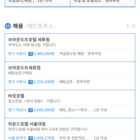
객실청소,베팅 ,
1년 이하
객실 및 호텔청소
경력무관
채용
메인포커스
1
/
2
브라운도트호텔 세류점
부부또는 자매 청소팀 구합니다.
경기 수원시
월
5,400,000원
객실청소및 베팅
경력무관
브라운도트세류점
베팅삼촌구해요
경기 수원시
월
2,316,930원
베팅삼촌
경력무관
바로호텔
청소한분..<캐셔 한분>.. 구합니다.
경기 하남시
월
2,600,000원
베팅.,청소<<캐셔 모셔봅니다.
1년 이상
하운드호텔 서울대점
하운드호텔 서울대점 에서 3교대 과장님 구인합니다.
서울 관악구
월
3,099,270원
주차 및 전반적인 당번업무
1년 이상