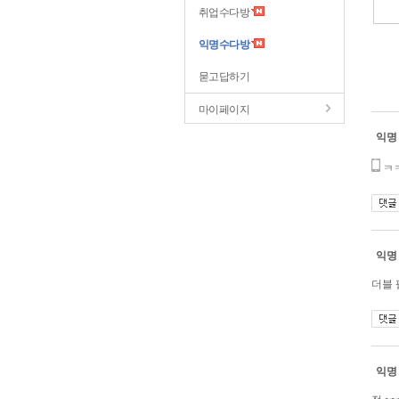
취업수다방
익명수다방
묻고답하기
마이페이지