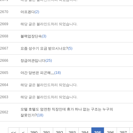
2670
아프겠다
(2)
2669
해당 글은 블라인드처리 되었습니다.
2668
블랙업장단속
(3)
2667
요즘 성수기 요금 받으시나요?
(5)
2666
장급여관입니다
(25)
2665
야간 당번은 피곤해,,,,
(18)
2664
해당 글은 블라인드처리 되었습니다.
2663
해당 글은 블라인드처리 되었습니다.
모텔 호텔도 엄연한 직장인데 휴가 하나 없는 구조는 누구의
2662
잘못인가?
(18)
<<
<
390
391
392
393
394
395
396
397