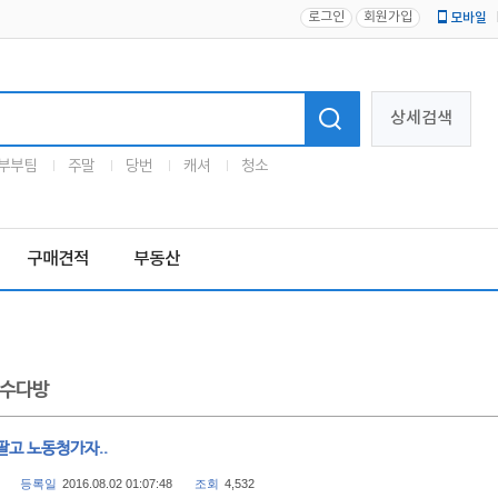
로그인
회원가입
모바일
로고
상세검색
부부팀
주말
당번
캐셔
청소
구매견적
부동산
수다방
팔고 노동청가자..
등록일
2016.08.02 01:07:48
조회
4,532