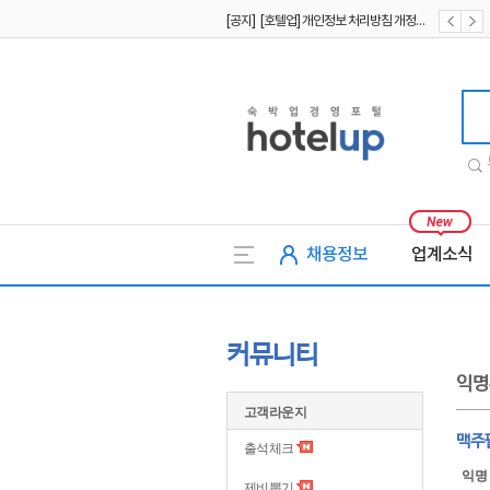
[공지] [호텔업] 개인정보 처리방침 개정본1 (19.09.02)
[공지] [호텔업] 유료서비스 이용약관 개정본2 (19.09.02)
호텔업
채용정보
업계소식
커뮤니티
익명
고객라운지
맥주
출석체크
익명
제비뽑기