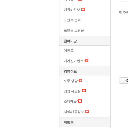
가위바위보
맥주권
포인트 순위
포인트 쇼핑몰
참여마당
이벤트
매거진이벤트
경영정보
노무 상담
경영 자료실
소액매물
시세/매출정보
취업톡