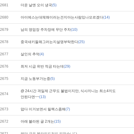
2681
더운 날엔 오이 냉국
(5)
2680
아이에스는대체왜이러는건지아는사람있나모르겠다
(14)
2679
남의 영업장 주차장에 무단 주차
(10)
2678
중국새키들왜그러는지설명부탁한다
(25)
2677
살인의 추억
(4)
2676
최저 시급 위반 적금 타는데
(29)
2675
지금 노동부가는중
(5)
@ 24시간 격일제 근무도 불법이지만, 식사끼니는 최소4끼도
2674
안된다면~~
(13)
2673
덥다 이거보면서 릴렉스좀해
(7)
2672
아래 블라된 글 2개는
(15)
2671
해당 글은 블라인드처리 되었습니다.