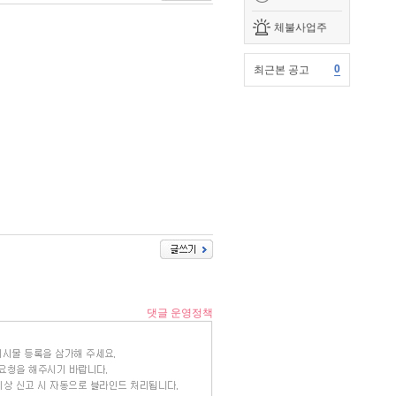
체불사업주
0
최근본 공고