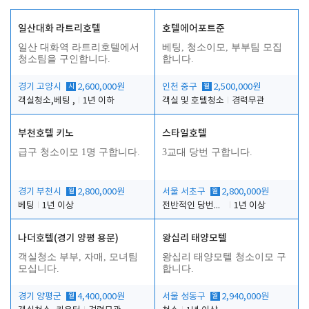
일산대화 라트리호텔
호텔에어포트준
일산 대화역 라트리호텔에서
베팅, 청소이모, 부부팀 모집
청소팀을 구인합니다.
합니다.
경기 고양시
시
2,600,000원
인천 중구
월
2,500,000원
객실청소,베팅 ,
1년 이하
객실 및 호텔청소
경력무관
부천호텔 키노
스타일호텔
급구 청소이모 1명 구합니다.
3교대 당번 구합니다.
경기 부천시
월
2,800,000원
서울 서초구
월
2,800,000원
베팅
1년 이상
전반적인 당번업무
1년 이상
나더호텔(경기 양평 용문)
왕십리 태양모텔
객실청소 부부, 자매, 모녀팀
왕십리 태양모텔 청소이모 구
모십니다.
합니다.
경기 양평군
월
4,400,000원
서울 성동구
월
2,940,000원