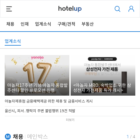
채용
인재
업계소식
구매/견적
부동산
업계소식
야놀자17주년 기념 야놀자 통합발
<야놀자 MRO, 숙박업소 위한 삼
주센터 할인 프로모션 진행
성전자 가전제품 특가 개시>
야놀자제휴점 금융혜택제공 위한 제휴 및 금융서비스 게시
울산시, 피서․행락지 주변 불법행위 19건 적발
더보기
채용
메인박스
1
/
4