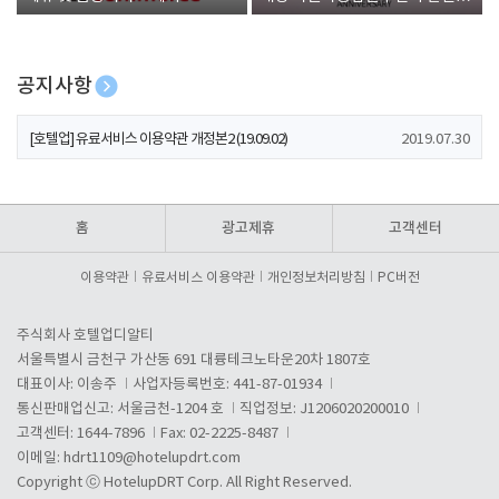
폰 증정
공지사항
[호텔업] 개인정보 처리방침 개정본1 (19.09.02)
2019.07.30
[호텔업] 유료서비스 이용약관 개정본2 (19.09.02)
2019.07.30
[호텔업] 개인정보 처리방침 개정본2 (19.09.02)
2019.07.30
홈
광고제휴
고객센터
이용약관
유료서비스 이용약관
개인정보처리방침
PC버전
주식회사 호텔업디알티
서울특별시 금천구 가산동 691 대륭테크노타운20차 1807호
대표이사: 이송주
사업자등록번호: 441-87-01934
통신판매업신고: 서울금천-1204 호
직업정보: J1206020200010
고객센터: 1644-7896
Fax: 02-2225-8487
이메일:
hdrt1109@hotelupdrt.com
Copyright ⓒ HotelupDRT Corp. All Right Reserved.