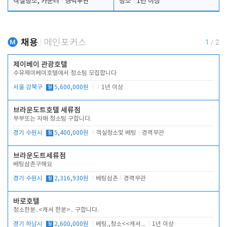
객실청소, 카운터
경력무관
청소
1년 이상
채용
메인포커스
1
/
2
제이베이 관광호텔
수유제이베이호텔에서 청소팀 모집합니다
서울 강북구
월
5,600,000원
1년 이상
브라운도트호텔 세류점
부부또는 자매 청소팀 구합니다.
경기 수원시
월
5,400,000원
객실청소및 베팅
경력무관
브라운도트세류점
베팅삼촌구해요
경기 수원시
월
2,316,930원
베팅삼촌
경력무관
바로호텔
청소한분..<캐셔 한분>.. 구합니다.
경기 하남시
월
2,600,000원
베팅.,청소<<캐셔 모셔봅니다.
1년 이상