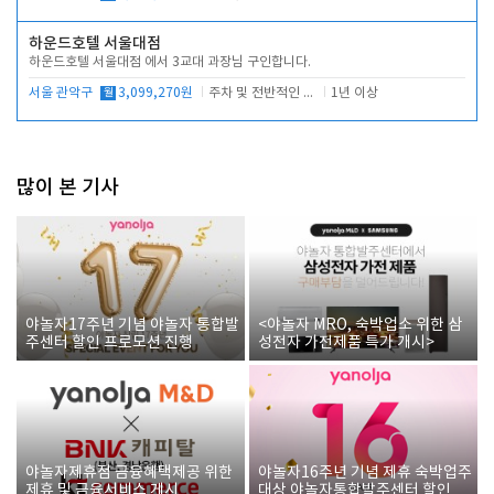
하운드호텔 서울대점
하운드호텔 서울대점 에서 3교대 과장님 구인합니다.
서울 관악구
월
3,099,270원
주차 및 전반적인 당번업무
1년 이상
많이 본 기사
야놀자17주년 기념 야놀자 통합발
<야놀자 MRO, 숙박업소 위한 삼
주센터 할인 프로모션 진행
성전자 가전제품 특가 개시>
야놀자제휴점 금융혜택제공 위한
야놀자16주년 기념 제휴 숙박업주
제휴 및 금융서비스 게시
대상 야놀자통합발주센터 할인쿠